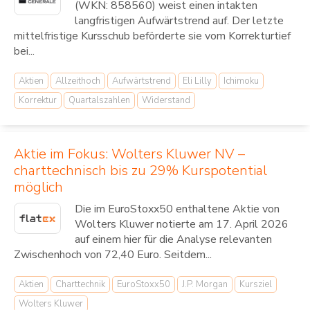
(WKN: 858560) weist einen intakten
langfristigen Aufwärtstrend auf. Der letzte
mittelfristige Kursschub beförderte sie vom Korrekturtief
bei...
Aktien
Allzeithoch
Aufwärtstrend
Eli Lilly
Ichimoku
Korrektur
Quartalszahlen
Widerstand
Aktie im Fokus: Wolters Kluwer NV –
charttechnisch bis zu 29% Kurspotential
möglich
Die im EuroStoxx50 enthaltene Aktie von
Wolters Kluwer notierte am 17. April 2026
auf einem hier für die Analyse relevanten
Zwischenhoch von 72,40 Euro. Seitdem...
Aktien
Charttechnik
EuroStoxx50
J.P. Morgan
Kursziel
Wolters Kluwer