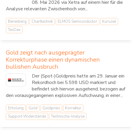
08. Mai 2026 via Xetra auf einem hier für die
Analyse relevanten Zwischenhoch von...
Berenberg
Charttechnik
ELMOS Semiconductor
Kursziel
TecDax
Gold zeigt nach ausgeprägter
Korrekturphase einen dynamischen
bullishen Ausbruch
Der (Spot-)Goldpreis hatte am 29. Januar ein
Rekordhoch bei 5.598 USD markiert und
befindet sich hiervon ausgehend, bezogen auf
den vorausgegangenen explosiven Aufschwung, in einer...
Erholung
Gold
Goldpreis
Korrektur
Support-Widerstände
Technische Analyse