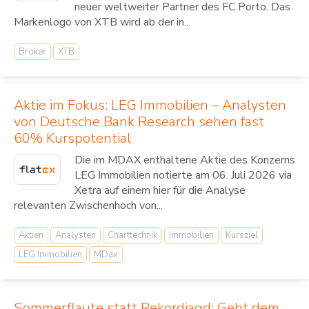
neuer weltweiter Partner des FC Porto. Das
Markenlogo von XTB wird ab der in...
Broker
XTB
Aktie im Fokus: LEG Immobilien – Analysten
von Deutsche Bank Research sehen fast
60% Kurspotential
Die im MDAX enthaltene Aktie des Konzerns
LEG Immobilien notierte am 06. Juli 2026 via
Xetra auf einem hier für die Analyse
relevanten Zwischenhoch von...
Aktien
Analysten
Charttechnik
Immobilien
Kursziel
LEG Immobilien
MDax
Sommerflaute statt Rekordjagd: Geht dem