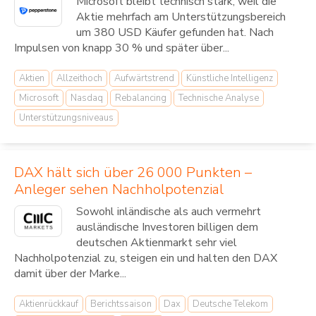
Microsoft bleibt technisch stark, weil die
Aktie mehrfach am Unterstützungsbereich
um 380 USD Käufer gefunden hat. Nach
Impulsen von knapp 30 % und später über...
Aktien
Allzeithoch
Aufwärtstrend
Künstliche Intelligenz
Microsoft
Nasdaq
Rebalancing
Technische Analyse
Unterstützungsniveaus
DAX hält sich über 26 000 Punkten –
Anleger sehen Nachholpotenzial
Sowohl inländische als auch vermehrt
ausländische Investoren billigen dem
deutschen Aktienmarkt sehr viel
Nachholpotenzial zu, steigen ein und halten den DAX
damit über der Marke...
Aktienrückkauf
Berichtssaison
Dax
Deutsche Telekom