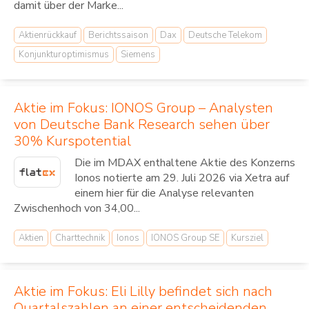
damit über der Marke...
Aktienrückkauf
Berichtssaison
Dax
Deutsche Telekom
Konjunkturoptimismus
Siemens
Aktie im Fokus: IONOS Group – Analysten
von Deutsche Bank Research sehen über
30% Kurspotential
Die im MDAX enthaltene Aktie des Konzerns
Ionos notierte am 29. Juli 2026 via Xetra auf
einem hier für die Analyse relevanten
Zwischenhoch von 34,00...
Aktien
Charttechnik
Ionos
IONOS Group SE
Kursziel
Aktie im Fokus: Eli Lilly befindet sich nach
Quartalszahlen an einer entscheidenden