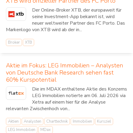
XTB wird offizieller Partner des FC Porto
Der Online-Broker XTB, der europaweit für
seine Investment-App bekannt ist, wird
neuer weltweiter Partner des FC Porto. Das
Markenlogo von XTB wird ab der in...
Broker
XTB
Aktie im Fokus: LEG Immobilien – Analysten
von Deutsche Bank Research sehen fast
60% Kurspotential
Die im MDAX enthaltene Aktie des Konzerns
LEG Immobilien notierte am 06. Juli 2026 via
Xetra auf einem hier für die Analyse
relevanten Zwischenhoch von...
Aktien
Analysten
Charttechnik
Immobilien
Kursziel
LEG Immobilien
MDax