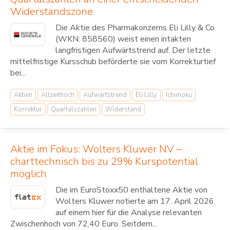
Widerstandszone
Die Aktie des Pharmakonzerns Eli Lilly & Co
(WKN: 858560) weist einen intakten
langfristigen Aufwärtstrend auf. Der letzte
mittelfristige Kursschub beförderte sie vom Korrekturtief
bei...
Aktien
Allzeithoch
Aufwärtstrend
Eli Lilly
Ichimoku
Korrektur
Quartalszahlen
Widerstand
Aktie im Fokus: Wolters Kluwer NV –
charttechnisch bis zu 29% Kurspotential
möglich
Die im EuroStoxx50 enthaltene Aktie von
Wolters Kluwer notierte am 17. April 2026
auf einem hier für die Analyse relevanten
Zwischenhoch von 72,40 Euro. Seitdem...