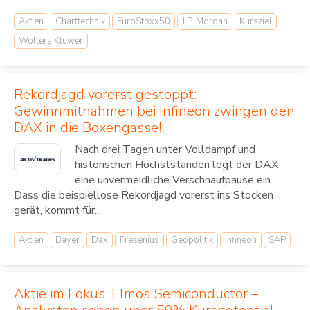
Aktien
Charttechnik
EuroStoxx50
J.P. Morgan
Kursziel
Wolters Kluwer
Rekordjagd vorerst gestoppt:
Gewinnmitnahmen bei Infineon zwingen den
DAX in die Boxengasse!
Nach drei Tagen unter Volldampf und
historischen Höchstständen legt der DAX
eine unvermeidliche Verschnaufpause ein.
Dass die beispiellose Rekordjagd vorerst ins Stocken
gerät, kommt für...
Aktien
Bayer
Dax
Fresenius
Geopolitik
Infineon
SAP
Aktie im Fokus: Elmos Semiconductor –