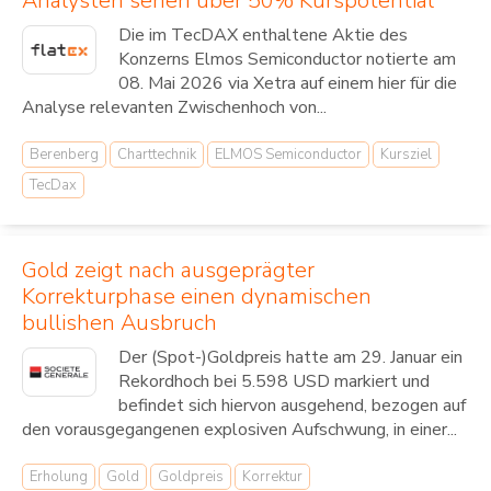
Analysten sehen über 50% Kurspotential
Die im TecDAX enthaltene Aktie des
Konzerns Elmos Semiconductor notierte am
08. Mai 2026 via Xetra auf einem hier für die
Analyse relevanten Zwischenhoch von...
Berenberg
Charttechnik
ELMOS Semiconductor
Kursziel
TecDax
Gold zeigt nach ausgeprägter
Korrekturphase einen dynamischen
bullishen Ausbruch
Der (Spot-)Goldpreis hatte am 29. Januar ein
Rekordhoch bei 5.598 USD markiert und
befindet sich hiervon ausgehend, bezogen auf
den vorausgegangenen explosiven Aufschwung, in einer...
Erholung
Gold
Goldpreis
Korrektur