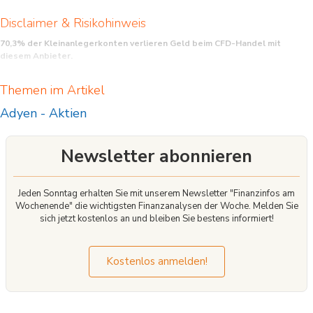
Disclaimer & Risikohinweis
70,3% der Kleinanlegerkonten verlieren Geld beim CFD-Handel mit
diesem Anbieter.
CFD sind komplexe Instrumente und beinhalten wegen der Hebelwirkung ein
Themen im Artikel
hohes Risiko, schnell Geld zu verlieren. Sie sollten überlegen, ob Sie verstehen,
wie CFD funktionieren, und ob Sie es sich leisten können, das hohe Risiko
Adyen
-
Aktien
einzugehen, Ihr Geld zu verlieren.
Newsletter abonnieren
Jeden Sonntag erhalten Sie mit unserem Newsletter "Finanzinfos am
Wochenende" die wichtigsten Finanzanalysen der Woche. Melden Sie
sich jetzt kostenlos an und bleiben Sie bestens informiert!
Kostenlos anmelden!