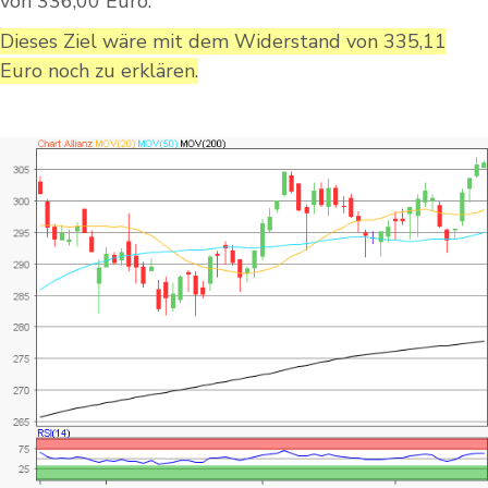
von 336,00 Euro.
Dieses Ziel wäre mit dem Widerstand von 335,11
Euro noch zu erklären.