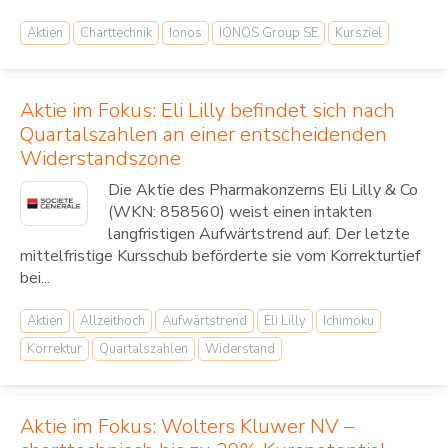
Aktien
Charttechnik
Ionos
IONOS Group SE
Kursziel
Aktie im Fokus: Eli Lilly befindet sich nach
Quartalszahlen an einer entscheidenden
Widerstandszone
Die Aktie des Pharmakonzerns Eli Lilly & Co
(WKN: 858560) weist einen intakten
langfristigen Aufwärtstrend auf. Der letzte
mittelfristige Kursschub beförderte sie vom Korrekturtief
bei...
Aktien
Allzeithoch
Aufwärtstrend
Eli Lilly
Ichimoku
Korrektur
Quartalszahlen
Widerstand
Aktie im Fokus: Wolters Kluwer NV –