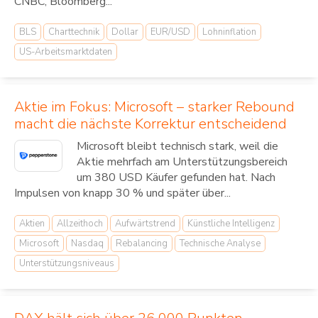
CNBC, Bloomberg...
BLS
Charttechnik
Dollar
EUR/USD
Lohninflation
US-Arbeitsmarktdaten
Aktie im Fokus: Microsoft – starker Rebound
macht die nächste Korrektur entscheidend
Microsoft bleibt technisch stark, weil die
Aktie mehrfach am Unterstützungsbereich
um 380 USD Käufer gefunden hat. Nach
Impulsen von knapp 30 % und später über...
Aktien
Allzeithoch
Aufwärtstrend
Künstliche Intelligenz
Microsoft
Nasdaq
Rebalancing
Technische Analyse
Unterstützungsniveaus