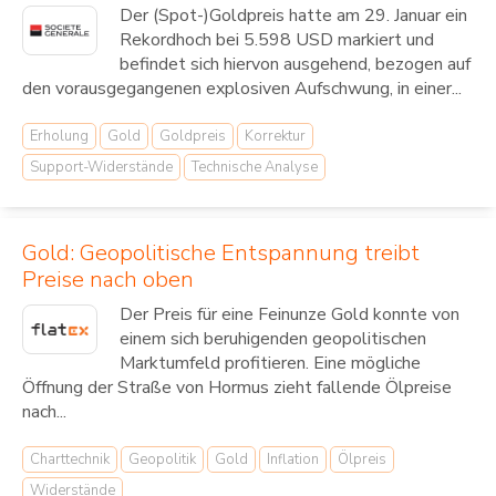
Der (Spot-)Goldpreis hatte am 29. Januar ein
Rekordhoch bei 5.598 USD markiert und
befindet sich hiervon ausgehend, bezogen auf
den vorausgegangenen explosiven Aufschwung, in einer...
Erholung
Gold
Goldpreis
Korrektur
Support-Widerstände
Technische Analyse
Gold: Geopolitische Entspannung treibt
Preise nach oben
Der Preis für eine Feinunze Gold konnte von
einem sich beruhigenden geopolitischen
Marktumfeld profitieren. Eine mögliche
Öffnung der Straße von Hormus zieht fallende Ölpreise
nach...
Charttechnik
Geopolitik
Gold
Inflation
Ölpreis
Widerstände