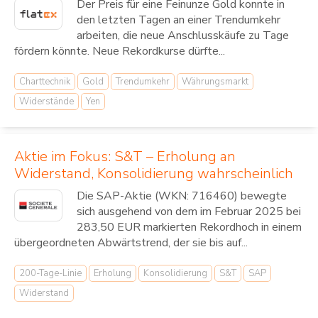
Der Preis für eine Feinunze Gold konnte in
den letzten Tagen an einer Trendumkehr
arbeiten, die neue Anschlusskäufe zu Tage
fördern könnte. Neue Rekordkurse dürfte...
Charttechnik
Gold
Trendumkehr
Währungsmarkt
Widerstände
Yen
Aktie im Fokus: S&T – Erholung an
Widerstand, Konsolidierung wahrscheinlich
Die SAP-Aktie (WKN: 716460) bewegte
sich ausgehend von dem im Februar 2025 bei
283,50 EUR markierten Rekordhoch in einem
übergeordneten Abwärtstrend, der sie bis auf...
200-Tage-Linie
Erholung
Konsolidierung
S&T
SAP
Widerstand