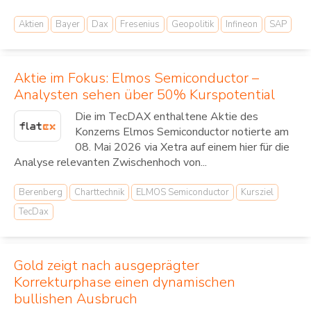
Aktien
Bayer
Dax
Fresenius
Geopolitik
Infineon
SAP
Aktie im Fokus: Elmos Semiconductor –
Analysten sehen über 50% Kurspotential
Die im TecDAX enthaltene Aktie des
Konzerns Elmos Semiconductor notierte am
08. Mai 2026 via Xetra auf einem hier für die
Analyse relevanten Zwischenhoch von...
Berenberg
Charttechnik
ELMOS Semiconductor
Kursziel
TecDax
Gold zeigt nach ausgeprägter
Korrekturphase einen dynamischen
bullishen Ausbruch