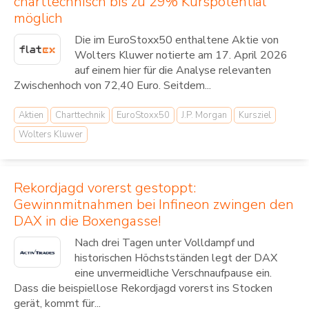
charttechnisch bis zu 29% Kurspotential
möglich
Die im EuroStoxx50 enthaltene Aktie von
Wolters Kluwer notierte am 17. April 2026
auf einem hier für die Analyse relevanten
Zwischenhoch von 72,40 Euro. Seitdem...
Aktien
Charttechnik
EuroStoxx50
J.P. Morgan
Kursziel
Wolters Kluwer
Rekordjagd vorerst gestoppt:
Gewinnmitnahmen bei Infineon zwingen den
DAX in die Boxengasse!
Nach drei Tagen unter Volldampf und
historischen Höchstständen legt der DAX
eine unvermeidliche Verschnaufpause ein.
Dass die beispiellose Rekordjagd vorerst ins Stocken
gerät, kommt für...