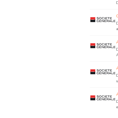
D
A
u
e