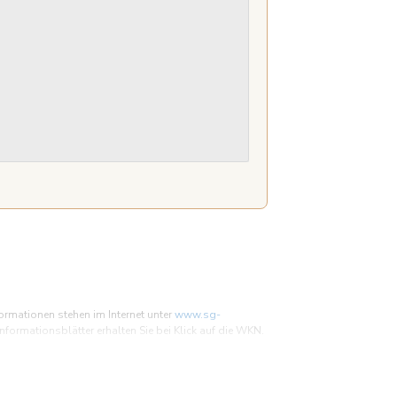
ormationen stehen im Internet unter
www.sg-
ormationsblätter erhalten Sie bei Klick auf die WKN.
en sein kann. Bitte beachten Sie, dass bestimmte
nziellen Anlegern, den Basisprospekt und die
 umfassend über die potenziellen Risiken und Chancen