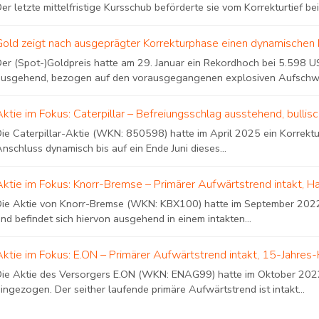
er letzte mittelfristige Kursschub beförderte sie vom Korrekturtief bei.
Gold zeigt nach ausgeprägter Korrekturphase einen dynamischen 
Der (Spot-)Goldpreis hatte am 29. Januar ein Rekordhoch bei 5.598 US
ausgehend, bezogen auf den vorausgegangenen explosiven Aufschwung
Aktie im Fokus: Caterpillar – Befreiungsschlag ausstehend, bulli
Die Caterpillar-Aktie (WKN: 850598) hatte im April 2025 ein Korrekt
nschluss dynamisch bis auf ein Ende Juni dieses...
Aktie im Fokus: Knorr-Bremse – Primärer Aufwärtstrend intakt, H
Die Aktie von Knorr-Bremse (WKN: KBX100) hatte im September 2022 e
nd befindet sich hiervon ausgehend in einem intakten...
Aktie im Fokus: E.ON – Primärer Aufwärtstrend intakt, 15-Jahres-
Die Aktie des Versorgers E.ON (WKN: ENAG99) hatte im Oktober 2022 
ingezogen. Der seither laufende primäre Aufwärtstrend ist intakt...