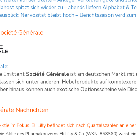
Nahost spitzt sich wieder zu – abends liefern Alphabet & T
sblick: Nervosität bleibt hoch – Berichtssaison wird zu
Société Générale
ale
:
te Emittent
Société Générale
ist am deutschen Markt mit 
 lassen sich unter anderem Hebelprodukte auf komplexere 
ber hinaus können auch exotische Optionsscheine wie Disco
érale Nachrichten
Aktie im Fokus: Eli Lilly befindet sich nach Quartalszahlen an e
Die Aktie des Pharmakonzerns Eli Lilly & Co (WKN: 858560) weist eine