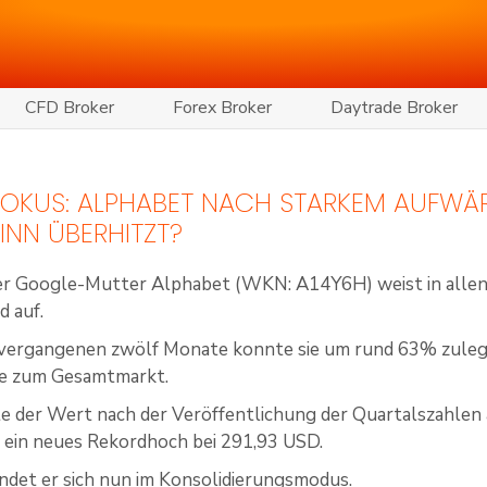
CFD Broker
Forex Broker
Daytrade Broker
 FOKUS: ALPHABET NACH STARKEM AUFWÄ
NN ÜBERHITZT?
er Google-Mutter Alphabet (WKN: A14Y6H) weist in allen
 auf.
 vergangenen zwölf Monate konnte sie um rund 63% zuleg
ke zum Gesamtmarkt.
e der Wert nach der Veröffentlichung der Quartalszahlen
 ein neues Rekordhoch bei 291,93 USD.
ndet er sich nun im Konsolidierungsmodus.