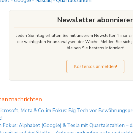
abet
-
Google
-
Nasdaq
-
Quartalszahlen
 informieren, insbesondere, um die potenziellen Risiken und Chancen der Entsche
ligung des Basisprospekts durch die Bundesanstalt für Finanzdienstleistungsaufs
stehen.
Newsletter abonniere
Jeden Sonntag erhalten Sie mit unserem Newsletter "Finan
die wichtigsten Finanzanalysen der Woche. Melden Sie sich j
bleiben Sie bestens informiert!
Kostenlos anmelden!
nanznachrichten
icrosoft, Meta & Co. im Fokus: Big Tech vor Bewährungsp
t!
m Fokus: Alphabet (Google) & Tesla mit Quartalszahlen – d
t weiter auf der Stelle – Anleger verkaufen gute und sch