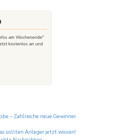
idung, in die Wertpapiere zu investieren, vollends zu
icht ist nicht als ihre Befürwortung der angebotenen
n
zinfos am Wochenende"
etzt kostenlos an und
robe – Zahlreiche neue Gewinner
as sollten Anleger jetzt wissen!
lechte Nachrichten