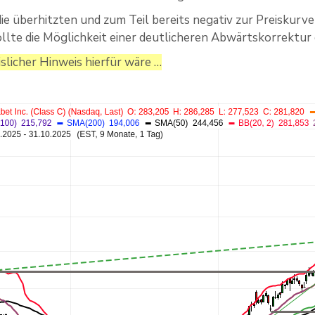
 die überhitzten und zum Teil bereits negativ zur Preiskur
ollte die Möglichkeit einer deutlicheren Abwärtskorrektur
islicher Hinweis hierfür wäre …