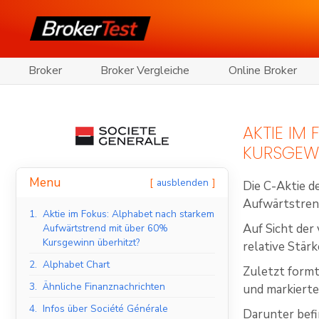
Broker
Broker Vergleiche
Online Broker
AKTIE IM
KURSGEWI
Menu
ausblenden
Die C-Aktie d
Aufwärtstrend
1.
Aktie im Fokus: Alphabet nach starkem
Auf Sicht der
Aufwärtstrend mit über 60%
Kursgewinn überhitzt?
relative Stär
2.
Alphabet Chart
Zuletzt formt
3.
Ähnliche Finanznachrichten
und markierte
4.
Infos über Société Générale
Darunter befi