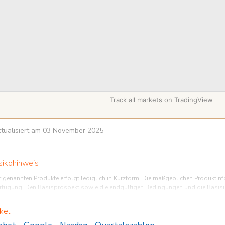
Track all markets on TradingView
aktualisiert am 03 November 2025
sikohinweis
r genannten Produkte erfolgt lediglich in Kurzform. Die maßgeblichen Produktinf
rfügung. Den Basisprospekt sowie die endgültigen Bedingungen und die Basisinf
, ein komplexes Produkt zu erwerben, das nicht einfach ist und schwer zu versteh
kel
urzfristige Anlagezeiträume geeignet sind. Wir empfehlen Interessenten und pote
ungen zu lesen, bevor sie eine Anlageentscheidung treffen, um sich möglichst