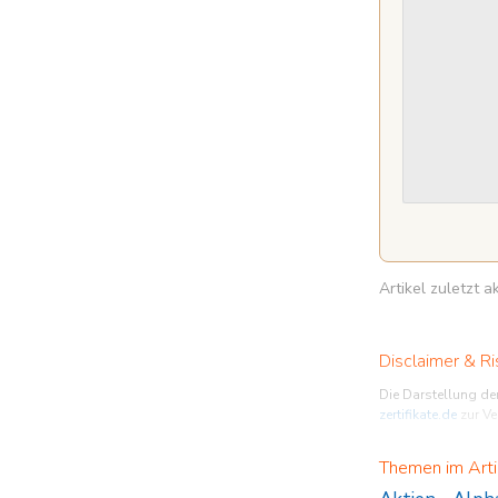
Artikel zuletzt 
Disclaimer & Ri
Die Darstellung de
zertifikate.de
zur Ve
Sie sind im Begriff
Themen im Arti
Produkte nur für k
Endgültigen Beding