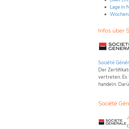
Lage in 
Wochenau
Infos über 
Société Génér
Der Zertifika
vertreten. Es
handeln. Darü
Société Gén