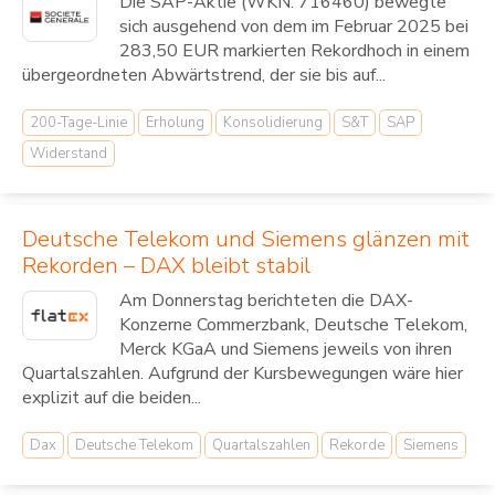
Die SAP-Aktie (WKN: 716460) bewegte
sich ausgehend von dem im Februar 2025 bei
283,50 EUR markierten Rekordhoch in einem
übergeordneten Abwärtstrend, der sie bis auf...
200-Tage-Linie
Erholung
Konsolidierung
S&T
SAP
Widerstand
Deutsche Telekom und Siemens glänzen mit
Rekorden – DAX bleibt stabil
Am Donnerstag berichteten die DAX-
Konzerne Commerzbank, Deutsche Telekom,
Merck KGaA und Siemens jeweils von ihren
Quartalszahlen. Aufgrund der Kursbewegungen wäre hier
explizit auf die beiden...
Dax
Deutsche Telekom
Quartalszahlen
Rekorde
Siemens