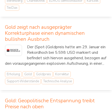
Berenberg
Charttechnik
ELMOS Semiconductor
Kursziel
TecDax
Gold zeigt nach ausgeprägter
Korrekturphase einen dynamischen
bullishen Ausbruch
Der (Spot-)Goldpreis hatte am 29. Januar ein
Rekordhoch bei 5.598 USD markiert und
befindet sich hiervon ausgehend, bezogen auf
den vorausgegangenen explosiven Aufschwung, in einer...
Erholung
Gold
Goldpreis
Korrektur
Support-Widerstände
Technische Analyse
Gold: Geopolitische Entspannung treibt
Preise nach oben