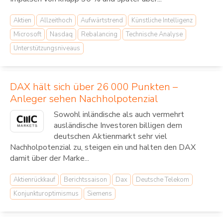
Aktien
Allzeithoch
Aufwärtstrend
Künstliche Intelligenz
Microsoft
Nasdaq
Rebalancing
Technische Analyse
Unterstützungsniveaus
DAX hält sich über 26 000 Punkten –
Anleger sehen Nachholpotenzial
Sowohl inländische als auch vermehrt
ausländische Investoren billigen dem
deutschen Aktienmarkt sehr viel
Nachholpotenzial zu, steigen ein und halten den DAX
damit über der Marke...
Aktienrückkauf
Berichtssaison
Dax
Deutsche Telekom
Konjunkturoptimismus
Siemens