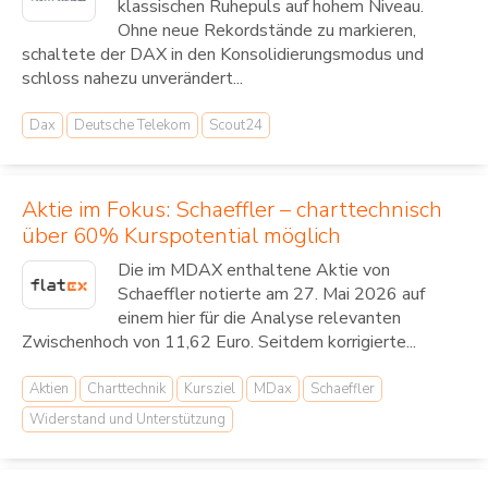
klassischen Ruhepuls auf hohem Niveau.
Ohne neue Rekordstände zu markieren,
schaltete der DAX in den Konsolidierungsmodus und
schloss nahezu unverändert...
Dax
Deutsche Telekom
Scout24
Aktie im Fokus: Schaeffler – charttechnisch
über 60% Kurspotential möglich
Die im MDAX enthaltene Aktie von
Schaeffler notierte am 27. Mai 2026 auf
einem hier für die Analyse relevanten
Zwischenhoch von 11,62 Euro. Seitdem korrigierte...
Aktien
Charttechnik
Kursziel
MDax
Schaeffler
Widerstand und Unterstützung