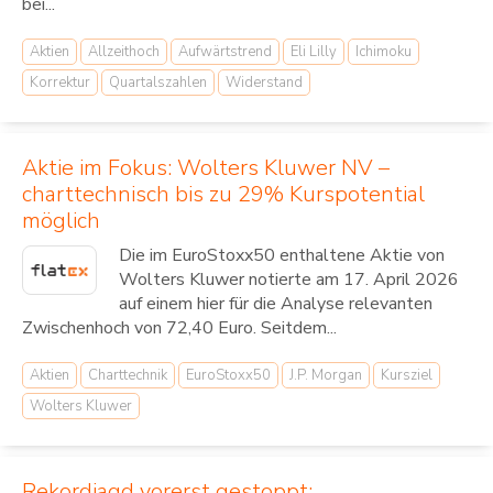
bei...
Aktien
Allzeithoch
Aufwärtstrend
Eli Lilly
Ichimoku
Korrektur
Quartalszahlen
Widerstand
Aktie im Fokus: Wolters Kluwer NV –
charttechnisch bis zu 29% Kurspotential
möglich
Die im EuroStoxx50 enthaltene Aktie von
Wolters Kluwer notierte am 17. April 2026
auf einem hier für die Analyse relevanten
Zwischenhoch von 72,40 Euro. Seitdem...
Aktien
Charttechnik
EuroStoxx50
J.P. Morgan
Kursziel
Wolters Kluwer
Rekordjagd vorerst gestoppt: