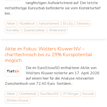
langfristigen Aufwärtstrend auf. Der letzte
mittelfristige Kursschub beförderte sie vom Korrekturtief
bei...
Aktien
Allzeithoch
Aufwärtstrend
Eli Lilly
Ichimoku
Korrektur
Quartalszahlen
Widerstand
Aktie im Fokus: Wolters Kluwer NV –
charttechnisch bis zu 29% Kurspotential
möglich
Die im EuroStoxx50 enthaltene Aktie von
Wolters Kluwer notierte am 17. April 2026
auf einem hier für die Analyse relevanten
Zwischenhoch von 72,40 Euro. Seitdem...
Aktien
Charttechnik
EuroStoxx50
J.P. Morgan
Kursziel
Wolters Kluwer