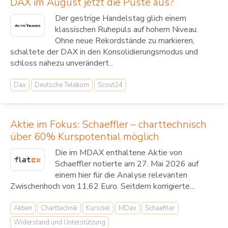
DAX im August jetzt die Puste aus?
Der gestrige Handelstag glich einem
klassischen Ruhepuls auf hohem Niveau.
Ohne neue Rekordstände zu markieren,
schaltete der DAX in den Konsolidierungsmodus und
schloss nahezu unverändert...
Dax
Deutsche Telekom
Scout24
Aktie im Fokus: Schaeffler – charttechnisch
über 60% Kurspotential möglich
Die im MDAX enthaltene Aktie von
Schaeffler notierte am 27. Mai 2026 auf
einem hier für die Analyse relevanten
Zwischenhoch von 11,62 Euro. Seitdem korrigierte...
Aktien
Charttechnik
Kursziel
MDax
Schaeffler
Widerstand und Unterstützung