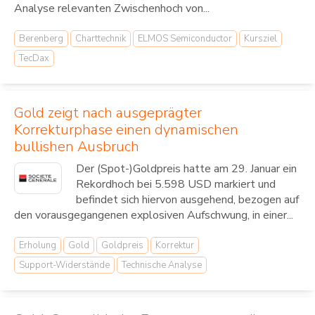
Analyse relevanten Zwischenhoch von...
Berenberg
Charttechnik
ELMOS Semiconductor
Kursziel
TecDax
Gold zeigt nach ausgeprägter
Korrekturphase einen dynamischen
bullishen Ausbruch
Der (Spot-)Goldpreis hatte am 29. Januar ein
Rekordhoch bei 5.598 USD markiert und
befindet sich hiervon ausgehend, bezogen auf
den vorausgegangenen explosiven Aufschwung, in einer...
Erholung
Gold
Goldpreis
Korrektur
Support-Widerstände
Technische Analyse