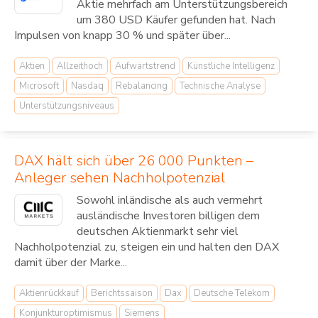
Aktie mehrfach am Unterstützungsbereich
um 380 USD Käufer gefunden hat. Nach
Impulsen von knapp 30 % und später über...
Aktien
Allzeithoch
Aufwärtstrend
Künstliche Intelligenz
Microsoft
Nasdaq
Rebalancing
Technische Analyse
Unterstützungsniveaus
DAX hält sich über 26 000 Punkten –
Anleger sehen Nachholpotenzial
Sowohl inländische als auch vermehrt
ausländische Investoren billigen dem
deutschen Aktienmarkt sehr viel
Nachholpotenzial zu, steigen ein und halten den DAX
damit über der Marke...
Aktienrückkauf
Berichtssaison
Dax
Deutsche Telekom
Konjunkturoptimismus
Siemens