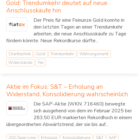
Gold: Trendumkehr deutet auf neue
Anschlusskäufe hin
Der Preis für eine Feinunze Gold konnte in
den letzten Tagen an einer Trendumkehr
arbeiten, die neue Anschlusskäufe zu Tage
fördern könnte. Neue Rekordkurse dürfte...
Charttechnik
Gold
Trendumkehr
Währungsmarkt
Widerstände
Yen
Aktie im Fokus: S&T – Erholung an
Widerstand, Konsolidierung wahrscheinlich
Die SAP-Aktie (WKN: 716460) bewegte
sich ausgehend von dem im Februar 2025 bei
283,50 EUR markierten Rekordhoch in einem
übergeordneten Abwärtstrend, der sie bis auf...
200-Tage-Linie
Erholung
Konsolidierung
S&T
SAP