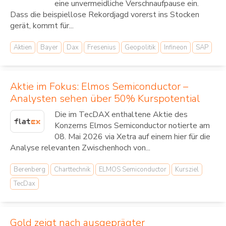
eine unvermeidliche Verschnaufpause ein.
Dass die beispiellose Rekordjagd vorerst ins Stocken
gerät, kommt für...
Aktien
Bayer
Dax
Fresenius
Geopolitik
Infineon
SAP
Aktie im Fokus: Elmos Semiconductor –
Analysten sehen über 50% Kurspotential
Die im TecDAX enthaltene Aktie des
Konzerns Elmos Semiconductor notierte am
08. Mai 2026 via Xetra auf einem hier für die
Analyse relevanten Zwischenhoch von...
Berenberg
Charttechnik
ELMOS Semiconductor
Kursziel
TecDax
Gold zeigt nach ausgeprägter