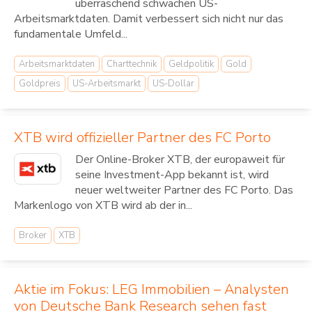
überraschend schwachen US-
Arbeitsmarktdaten. Damit verbessert sich nicht nur das
fundamentale Umfeld...
Arbeitsmarktdaten
Charttechnik
Geldpolitik
Gold
Goldpreis
US-Arbeitsmarkt
US-Dollar
XTB wird offizieller Partner des FC Porto
Der Online-Broker XTB, der europaweit für
seine Investment-App bekannt ist, wird
neuer weltweiter Partner des FC Porto. Das
Markenlogo von XTB wird ab der in...
Broker
XTB
Aktie im Fokus: LEG Immobilien – Analysten
von Deutsche Bank Research sehen fast