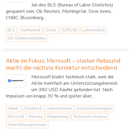
Juli des BLS (Bureau of Labor Statistics)
gespannt sein. Ob Reuters, Morningstar, Dow Jones,
CNBC, Bloomberg...
BLS
Charttechnik
Dollar
EUR/USD
Lohninflation
US-Arbeitsmarktdaten
Aktie im Fokus: Microsoft – starker Rebound
macht die nächste Korrektur entscheidend
Microsoft bleibt technisch stark, weil die
Aktie mehrfach am Unterstützungsbereich
um 380 USD Käufer gefunden hat. Nach
Impulsen von knapp 30 % und später über...
Aktien
Allzeithoch
Aufwärtstrend
Künstliche Intelligenz
Microsoft
Nasdaq
Rebalancing
Technische Analyse
Unterstützungsniveaus