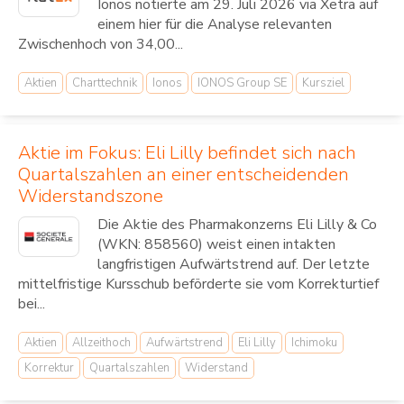
Ionos notierte am 29. Juli 2026 via Xetra auf
einem hier für die Analyse relevanten
Zwischenhoch von 34,00...
Aktien
Charttechnik
Ionos
IONOS Group SE
Kursziel
Aktie im Fokus: Eli Lilly befindet sich nach
Quartalszahlen an einer entscheidenden
Widerstandszone
Die Aktie des Pharmakonzerns Eli Lilly & Co
(WKN: 858560) weist einen intakten
langfristigen Aufwärtstrend auf. Der letzte
mittelfristige Kursschub beförderte sie vom Korrekturtief
bei...
Aktien
Allzeithoch
Aufwärtstrend
Eli Lilly
Ichimoku
Korrektur
Quartalszahlen
Widerstand