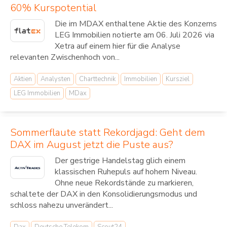
60% Kurspotential
Die im MDAX enthaltene Aktie des Konzerns
LEG Immobilien notierte am 06. Juli 2026 via
Xetra auf einem hier für die Analyse
relevanten Zwischenhoch von...
Aktien
Analysten
Charttechnik
Immobilien
Kursziel
LEG Immobilien
MDax
Sommerflaute statt Rekordjagd: Geht dem
DAX im August jetzt die Puste aus?
Der gestrige Handelstag glich einem
klassischen Ruhepuls auf hohem Niveau.
Ohne neue Rekordstände zu markieren,
schaltete der DAX in den Konsolidierungsmodus und
schloss nahezu unverändert...
Dax
Deutsche Telekom
Scout24