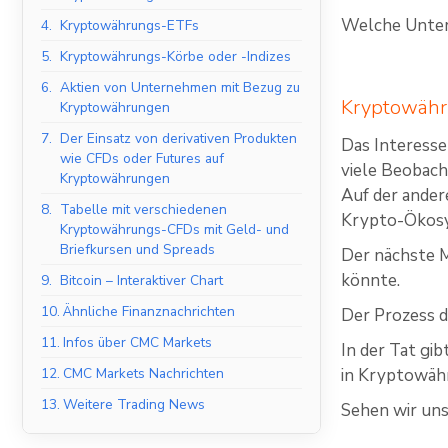
Welche Unter
4.
Kryptowährungs-ETFs
5.
Kryptowährungs-Körbe oder -Indizes
6.
Aktien von Unternehmen mit Bezug zu
Kryptowähru
Kryptowährungen
7.
Der Einsatz von derivativen Produkten
Das Interesse
wie CFDs oder Futures auf
viele Beobach
Kryptowährungen
Auf der ander
8.
Tabelle mit verschiedenen
Krypto-Ökosys
Kryptowährungs-CFDs mit Geld- und
Briefkursen und Spreads
Der nächste M
könnte.
9.
Bitcoin – Interaktiver Chart
10.
Ähnliche Finanznachrichten
Der Prozess d
11.
Infos über CMC Markets
In der Tat gib
12.
CMC Markets Nachrichten
in Kryptowäh
13.
Weitere Trading News
Sehen wir uns 