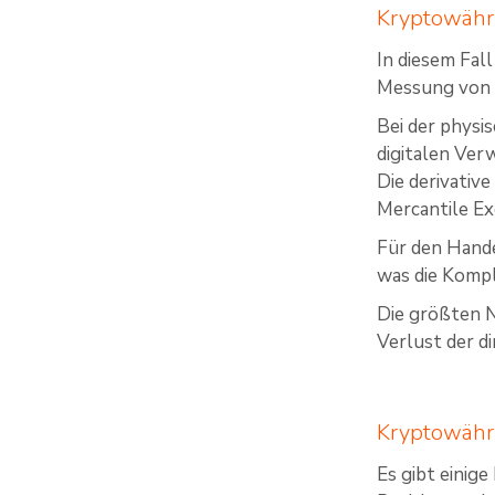
Kryptowäh
In diesem Fall
Messung von 
Bei der physi
digitalen Ver
Die derivativ
Mercantile E
Für den Hande
was die Kompl
Die größten N
Verlust der d
Kryptowähr
Es gibt einig