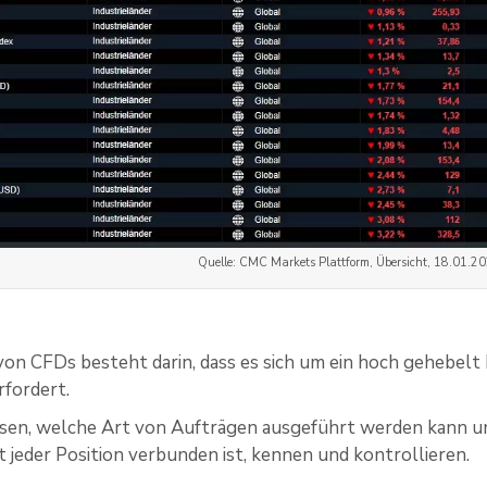
Quelle: CMC Markets Plattform, Übersicht, 18.01.2
von CFDs besteht darin, dass es sich um ein hoch gehebelt
rfordert.
sen, welche Art von Aufträgen ausgeführt werden kann u
it jeder Position verbunden ist, kennen und kontrollieren.