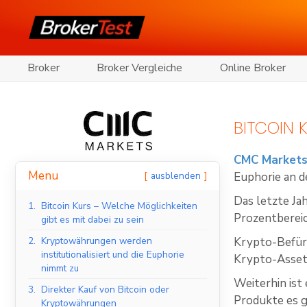
Broker
Broker Vergleiche
Online Broker
BITCOIN 
CMC Market
Menu
ausblenden
Euphorie an d
Das letzte Ja
1.
Bitcoin Kurs – Welche Möglichkeiten
Prozentbereic
gibt es mit dabei zu sein
2.
Kryptowährungen werden
Krypto-Befürw
institutionalisiert und die Euphorie
Krypto-Assets
nimmt zu
Weiterhin ist 
3.
Direkter Kauf von Bitcoin oder
Produkte es g
Kryptowährungen