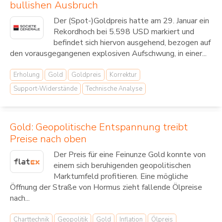
bullishen Ausbruch
Der (Spot-)Goldpreis hatte am 29. Januar ein
Rekordhoch bei 5.598 USD markiert und
befindet sich hiervon ausgehend, bezogen auf
den vorausgegangenen explosiven Aufschwung, in einer...
Erholung
Gold
Goldpreis
Korrektur
Support-Widerstände
Technische Analyse
Gold: Geopolitische Entspannung treibt
Preise nach oben
Der Preis für eine Feinunze Gold konnte von
einem sich beruhigenden geopolitischen
Marktumfeld profitieren. Eine mögliche
Öffnung der Straße von Hormus zieht fallende Ölpreise
nach...
Charttechnik
Geopolitik
Gold
Inflation
Ölpreis