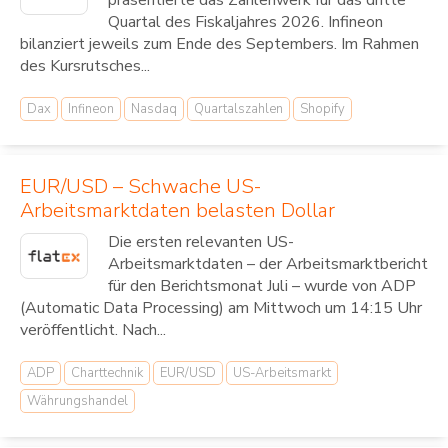
präsentierte das Zahlenwerk für das dritte
Quartal des Fiskaljahres 2026. Infineon
bilanziert jeweils zum Ende des Septembers. Im Rahmen
des Kursrutsches...
Dax
Infineon
Nasdaq
Quartalszahlen
Shopify
EUR/USD – Schwache US-
Arbeitsmarktdaten belasten Dollar
Die ersten relevanten US-
Arbeitsmarktdaten – der Arbeitsmarktbericht
für den Berichtsmonat Juli – wurde von ADP
(Automatic Data Processing) am Mittwoch um 14:15 Uhr
veröffentlicht. Nach...
ADP
Charttechnik
EUR/USD
US-Arbeitsmarkt
Währungshandel