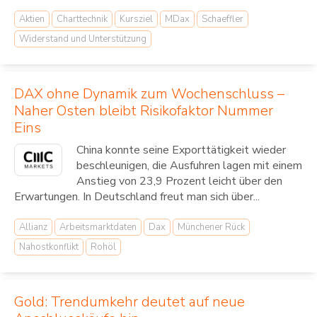
Aktien
Charttechnik
Kursziel
MDax
Schaeffler
Widerstand und Unterstützung
DAX ohne Dynamik zum Wochenschluss –
Naher Osten bleibt Risikofaktor Nummer
Eins
China konnte seine Exporttätigkeit wieder
beschleunigen, die Ausfuhren lagen mit einem
Anstieg von 23,9 Prozent leicht über den
Erwartungen. In Deutschland freut man sich über...
Allianz
Arbeitsmarktdaten
Dax
Münchener Rück
Nahostkonflikt
Rohöl
Gold: Trendumkehr deutet auf neue