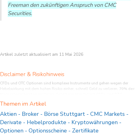
Freeman den zukünftigen Anspruch von CMC
Securities.
Artikel zuletzt aktualisiert am 11 Mai 2026
Disclaimer & Risikohinweis
CFDs und OTC Optionen sind komplexe Instrumente und gehen wegen der
Hebelwirkung mit dem hohen Risiko einher, schnell Geld zu verlieren.
70% der
Kleinanlegerkonten verlieren Geld beim Handel mit CFDs und OTC
Optionen bei diesem Anbieter.
Sie sollten überlegen, ob Sie verstehen, wie
Themen im Artikel
CFDs und OTC Optionen funktionieren, und ob Sie es sich leisten können, das
hohe Risiko einzugehen, Ihr Geld zu verlieren.
Aktien
-
Broker
-
Börse Stuttgart
-
CMC Markets
-
Derivate
-
Hebelprodukte
-
Kryptowährungen
-
Optionen
-
Optionsscheine
-
Zertifikate