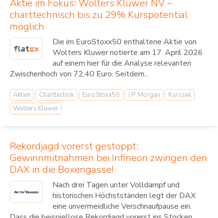
Aktie im Fokus: Wolters Kluwer NV –
charttechnisch bis zu 29% Kurspotential
möglich
Die im EuroStoxx50 enthaltene Aktie von
Wolters Kluwer notierte am 17. April 2026
auf einem hier für die Analyse relevanten
Zwischenhoch von 72,40 Euro. Seitdem...
Aktien
Charttechnik
EuroStoxx50
J.P. Morgan
Kursziel
Wolters Kluwer
Rekordjagd vorerst gestoppt:
Gewinnmitnahmen bei Infineon zwingen den
DAX in die Boxengasse!
Nach drei Tagen unter Volldampf und
historischen Höchstständen legt der DAX
eine unvermeidliche Verschnaufpause ein.
Dass die beispiellose Rekordjagd vorerst ins Stocken