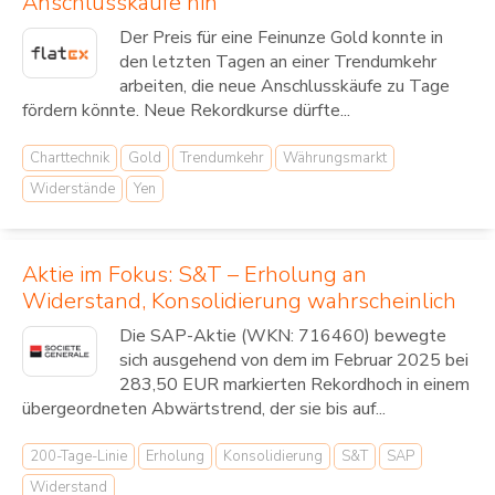
Anschlusskäufe hin
Der Preis für eine Feinunze Gold konnte in
den letzten Tagen an einer Trendumkehr
arbeiten, die neue Anschlusskäufe zu Tage
fördern könnte. Neue Rekordkurse dürfte...
Charttechnik
Gold
Trendumkehr
Währungsmarkt
Widerstände
Yen
Aktie im Fokus: S&T – Erholung an
Widerstand, Konsolidierung wahrscheinlich
Die SAP-Aktie (WKN: 716460) bewegte
sich ausgehend von dem im Februar 2025 bei
283,50 EUR markierten Rekordhoch in einem
übergeordneten Abwärtstrend, der sie bis auf...
200-Tage-Linie
Erholung
Konsolidierung
S&T
SAP
Widerstand