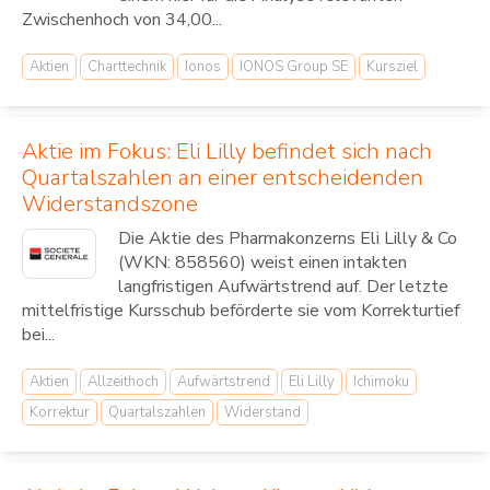
Zwischenhoch von 34,00...
Aktien
Charttechnik
Ionos
IONOS Group SE
Kursziel
Aktie im Fokus: Eli Lilly befindet sich nach
Quartalszahlen an einer entscheidenden
Widerstandszone
Die Aktie des Pharmakonzerns Eli Lilly & Co
(WKN: 858560) weist einen intakten
langfristigen Aufwärtstrend auf. Der letzte
mittelfristige Kursschub beförderte sie vom Korrekturtief
bei...
Aktien
Allzeithoch
Aufwärtstrend
Eli Lilly
Ichimoku
Korrektur
Quartalszahlen
Widerstand