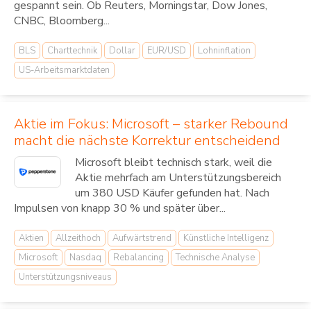
gespannt sein. Ob Reuters, Morningstar, Dow Jones,
CNBC, Bloomberg...
BLS
Charttechnik
Dollar
EUR/USD
Lohninflation
US-Arbeitsmarktdaten
Aktie im Fokus: Microsoft – starker Rebound
macht die nächste Korrektur entscheidend
Microsoft bleibt technisch stark, weil die
Aktie mehrfach am Unterstützungsbereich
um 380 USD Käufer gefunden hat. Nach
Impulsen von knapp 30 % und später über...
Aktien
Allzeithoch
Aufwärtstrend
Künstliche Intelligenz
Microsoft
Nasdaq
Rebalancing
Technische Analyse
Unterstützungsniveaus