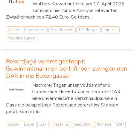
Wolters Kluwer notierte am 17. April 2026
auf einem hier für die Analyse relevanten
Zwischenhoch von 72,40 Euro. Seitdem...
Aktien
Charttechnik
EuroStoxx50
J.P. Morgan
Kursziel
Wolters Kluwer
Rekordjagd vorerst gestoppt:
Gewinnmitnahmen bei Infineon zwingen den
DAX in die Boxengasse!
Nach drei Tagen unter Volldampf und
historischen Höchstständen legt der DAX
eine unvermeidliche Verschnaufpause ein.
Dass die beispiellose Rekordjagd vorerst ins Stocken
gerät, kommt für...
Aktien
Bayer
Dax
Fresenius
Geopolitik
Infineon
SAP