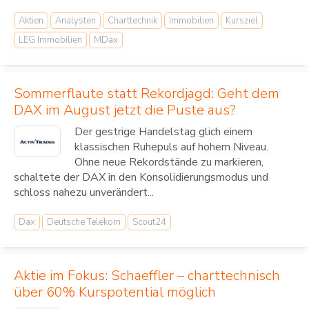
Aktien
Analysten
Charttechnik
Immobilien
Kursziel
LEG Immobilien
MDax
Sommerflaute statt Rekordjagd: Geht dem
DAX im August jetzt die Puste aus?
Der gestrige Handelstag glich einem
klassischen Ruhepuls auf hohem Niveau.
Ohne neue Rekordstände zu markieren,
schaltete der DAX in den Konsolidierungsmodus und
schloss nahezu unverändert...
Dax
Deutsche Telekom
Scout24
Aktie im Fokus: Schaeffler – charttechnisch
über 60% Kurspotential möglich