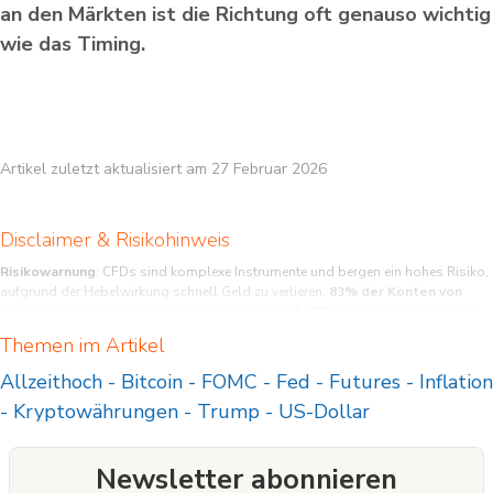
an den Märkten ist die Richtung oft genauso wichtig
wie das Timing.
Artikel zuletzt aktualisiert am 27 Februar 2026
Disclaimer & Risikohinweis
Risikowarnung
: CFDs sind komplexe Instrumente und bergen ein hohes Risiko,
aufgrund der Hebelwirkung schnell Geld zu verlieren.
83% der Konten von
Kleinanlegern verlieren Geld beim Handel mit CFDs bei diesem Anbieter.
Sie sollten abwägen, ob Sie verstehen,wie CFDs funktionieren und ob Sie das
Themen im Artikel
hohe Risiko eingehen können, Ihr Geld zu verlieren.
Allzeithoch
-
Bitcoin
-
FOMC
-
Fed
-
Futures
-
Inflation
-
Kryptowährungen
-
Trump
-
US-Dollar
Newsletter abonnieren