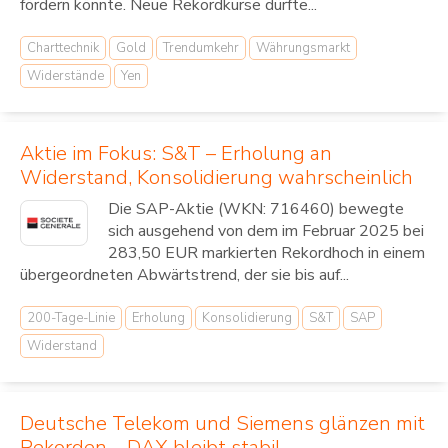
fördern könnte. Neue Rekordkurse dürfte...
Charttechnik
Gold
Trendumkehr
Währungsmarkt
Widerstände
Yen
Aktie im Fokus: S&T – Erholung an
Widerstand, Konsolidierung wahrscheinlich
Die SAP-Aktie (WKN: 716460) bewegte
sich ausgehend von dem im Februar 2025 bei
283,50 EUR markierten Rekordhoch in einem
übergeordneten Abwärtstrend, der sie bis auf...
200-Tage-Linie
Erholung
Konsolidierung
S&T
SAP
Widerstand
Deutsche Telekom und Siemens glänzen mit
Rekorden – DAX bleibt stabil