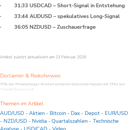
· 31:33 USDCAD – Short-Signal in Entstehung
· 33:44 AUDUSD – spekulatives Long-Signal
· 36:05 NZDUSD – Zuschauerfrage
Artikel zuletzt aktualisiert am 23 Februar 2026
Disclaimer & Risikohinweis
73% der Privatanleger-Konten verlieren Geld beim Handel mit CFDs bei
Tickmill Europe Ltd.
CFDs sind komplexe Instrumente und bergen ein hohes Risiko. Durch Leverage
Themen im Artikel
kann Kapital schnell verloren werden. Überlegen Sie sich, ob Sie verstehen, wie
CFDs funktionieren und ob Sie es sich leisten können, das hohe Verlustrisiko
AUD/USD
-
Aktien
-
Bitcoin
-
Dax
-
Depot
-
EUR/USD
einzugehen.
-
NZD/USD
-
Nvidia
-
Quartalszahlen
-
Technische
Futures und Optionen: Der Handel mit Futures und Optionen auf Margin ist mit
einem hohen Risiko verbunden und kann zu Verlusten führen, die Ihre
Analyse
-
USD/CAD
-
Video