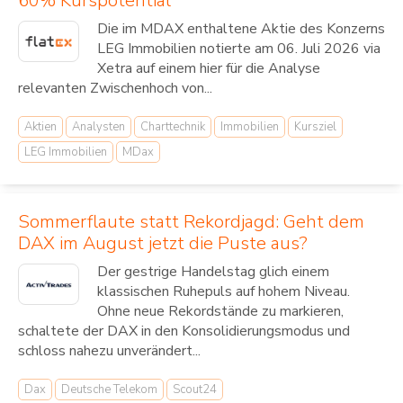
60% Kurspotential
Die im MDAX enthaltene Aktie des Konzerns
LEG Immobilien notierte am 06. Juli 2026 via
Xetra auf einem hier für die Analyse
relevanten Zwischenhoch von...
Aktien
Analysten
Charttechnik
Immobilien
Kursziel
LEG Immobilien
MDax
Sommerflaute statt Rekordjagd: Geht dem
DAX im August jetzt die Puste aus?
Der gestrige Handelstag glich einem
klassischen Ruhepuls auf hohem Niveau.
Ohne neue Rekordstände zu markieren,
schaltete der DAX in den Konsolidierungsmodus und
schloss nahezu unverändert...
Dax
Deutsche Telekom
Scout24