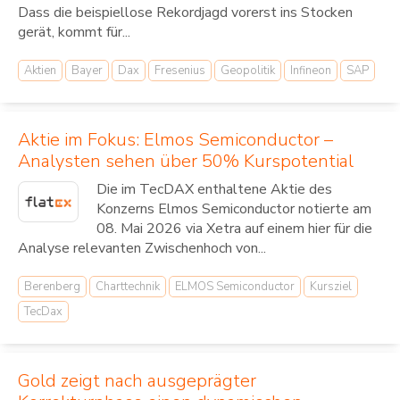
Dass die beispiellose Rekordjagd vorerst ins Stocken
gerät, kommt für...
Aktien
Bayer
Dax
Fresenius
Geopolitik
Infineon
SAP
Aktie im Fokus: Elmos Semiconductor –
Analysten sehen über 50% Kurspotential
Die im TecDAX enthaltene Aktie des
Konzerns Elmos Semiconductor notierte am
08. Mai 2026 via Xetra auf einem hier für die
Analyse relevanten Zwischenhoch von...
Berenberg
Charttechnik
ELMOS Semiconductor
Kursziel
TecDax
Gold zeigt nach ausgeprägter