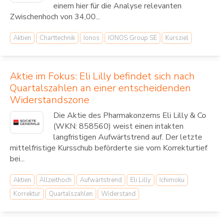
einem hier für die Analyse relevanten
Zwischenhoch von 34,00...
Aktien
Charttechnik
Ionos
IONOS Group SE
Kursziel
Aktie im Fokus: Eli Lilly befindet sich nach
Quartalszahlen an einer entscheidenden
Widerstandszone
Die Aktie des Pharmakonzerns Eli Lilly & Co
(WKN: 858560) weist einen intakten
langfristigen Aufwärtstrend auf. Der letzte
mittelfristige Kursschub beförderte sie vom Korrekturtief
bei...
Aktien
Allzeithoch
Aufwärtstrend
Eli Lilly
Ichimoku
Korrektur
Quartalszahlen
Widerstand