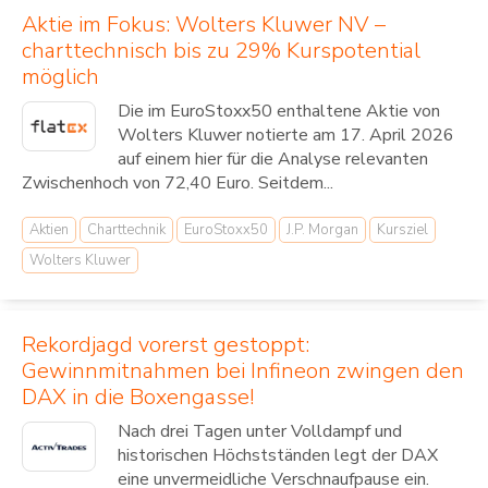
Aktie im Fokus: Wolters Kluwer NV –
charttechnisch bis zu 29% Kurspotential
möglich
Die im EuroStoxx50 enthaltene Aktie von
Wolters Kluwer notierte am 17. April 2026
auf einem hier für die Analyse relevanten
Zwischenhoch von 72,40 Euro. Seitdem...
Aktien
Charttechnik
EuroStoxx50
J.P. Morgan
Kursziel
Wolters Kluwer
Rekordjagd vorerst gestoppt:
Gewinnmitnahmen bei Infineon zwingen den
DAX in die Boxengasse!
Nach drei Tagen unter Volldampf und
historischen Höchstständen legt der DAX
eine unvermeidliche Verschnaufpause ein.