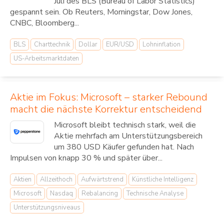
Juli des BLS (Bureau of Labor Statistics)
gespannt sein. Ob Reuters, Morningstar, Dow Jones,
CNBC, Bloomberg...
BLS
Charttechnik
Dollar
EUR/USD
Lohninflation
US-Arbeitsmarktdaten
Aktie im Fokus: Microsoft – starker Rebound
macht die nächste Korrektur entscheidend
Microsoft bleibt technisch stark, weil die
Aktie mehrfach am Unterstützungsbereich
um 380 USD Käufer gefunden hat. Nach
Impulsen von knapp 30 % und später über...
Aktien
Allzeithoch
Aufwärtstrend
Künstliche Intelligenz
Microsoft
Nasdaq
Rebalancing
Technische Analyse
Unterstützungsniveaus