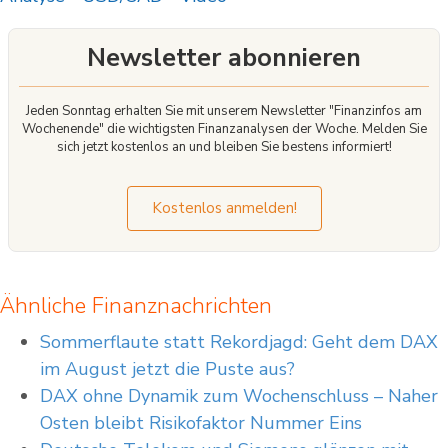
ursprüngliche Investition übersteigen. Diese Produkte sind nicht für alle Anleger
geeignet. Vergewissern Sie sich, dass Sie die Risiken vollständig verstehen und
Ihr Risiko angemessen steuern.
Newsletter abonnieren
Haftungsausschluss: Das bereitgestellte Material dient nur zu
Informationszwecken und sollte nicht als Anlageberatung betrachtet werden.
Die im Text geäußerten Ansichten, Informationen oder Meinungen gehören
Jeden Sonntag erhalten Sie mit unserem Newsletter "Finanzinfos am
ausschließlich dem Autor und nicht dem Arbeitgeber, der Organisation, dem
Wochenende" die wichtigsten Finanzanalysen der Woche. Melden Sie
Ausschuss oder einer anderen Gruppe oder Einzelperson oder Firma des
sich jetzt kostenlos an und bleiben Sie bestens informiert!
Autors.
Kostenlos anmelden!
Ähnliche Finanznachrichten
Sommerflaute statt Rekordjagd: Geht dem DAX
im August jetzt die Puste aus?
DAX ohne Dynamik zum Wochenschluss – Naher
Osten bleibt Risikofaktor Nummer Eins