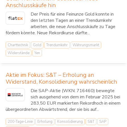
Anschlusskäufe hin
Der Preis für eine Feinunze Gold konnte in
den letzten Tagen an einer Trendumkehr
arbeiten, die neue Anschlusskäufe zu Tage
fördern könnte. Neue Rekordkurse dürfte...
Charttechnik
Gold
Trendumkehr
Währungsmarkt
Widerstände
Yen
Aktie im Fokus: S&T – Erholung an
Widerstand, Konsolidierung wahrscheinlich
Die SAP-Aktie (WKN: 716460) bewegte
sich ausgehend von dem im Februar 2025 bei
283,50 EUR markierten Rekordhoch in einem
übergeordneten Abwärtstrend, der sie bis auf...
200-Tage-Linie
Erholung
Konsolidierung
S&T
SAP