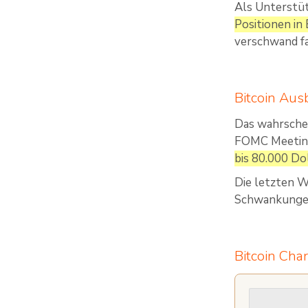
Als Unterstüt
Positionen in
verschwand fa
Bitcoin Aus
Das wahrschei
FOMC Meetin
bis 80.000 Dol
Die letzten W
Schwankungen 
Bitcoin Char