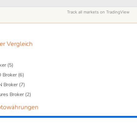
Track all markets on TradingView
er Vergleich
oker
(5)
D Broker
(6)
N Broker
(7)
ures Broker
(2)
ptowährungen
yptowährungen