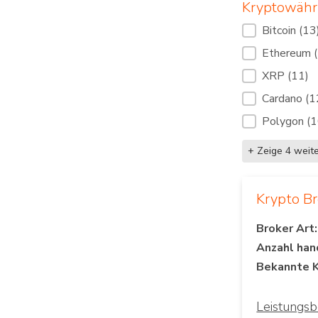
Kryptowäh
Kryptowäh
Bitcoin
(13
Ethereum
XRP
(11)
Cardano
(1
Polygon
(1
+ Zeige 4 weit
Krypto B
Broker Art:
Anzahl han
Bekannte 
Leistungs