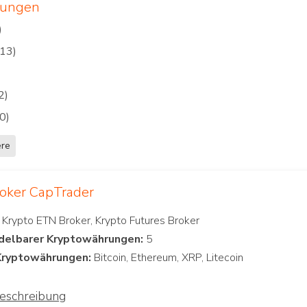
rungen
rungen
)
(13)
2)
0)
ere
roker CapTrader
delbarer Kryptowährungen:
Kryptowährungen:
beschreibung