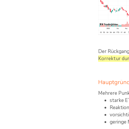
Der Rückgang 
Korrektur dur
Hauptgründ
Mehrere Punk
starke 
Reaktio
vorsicht
geringe 