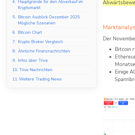
4.
Hauptgründe für den Abverkauf im
Abwärtsbewegu
Kryptomarkt
5.
Bitcoin Ausblick Dezember 2025:
Mögliche Szenarien
Marktanaly
6.
Bitcoin Chart
Der November
7.
Krypto Broker Vergleich
Bitcoin 
8.
Ähnliche Finanznachrichten
Ethereum
9.
Infos über Trive
Monatse
10.
Trive Nachrichten
Einige A
Spannbre
11.
Weitere Trading News