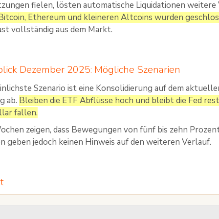
zungen fielen, lösten automatische Liquidationen weitere
 Bitcoin, Ethereum und kleineren Altcoins wurden geschlos
st vollständig aus dem Markt.
blick Dezember 2025: Mögliche Szenarien
nlichste Szenario ist eine Konsolidierung auf dem aktuell
g ab.
Bleiben die ETF Abflüsse hoch und bleibt die Fed rest
lar fallen.
ochen zeigen, dass Bewegungen von fünf bis zehn Prozent j
geben jedoch keinen Hinweis auf den weiteren Verlauf.
t