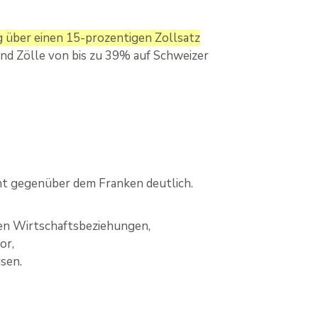
g über einen 15-prozentigen Zollsatz
nd Zölle von bis zu 39% auf Schweizer
ent gegenüber dem Franken deutlich.
len Wirtschaftsbeziehungen,
or,
isen.