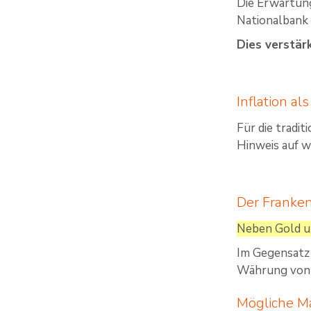
Die Erwartung
Nationalbank 
Dies verstär
Inflation al
Für die tradit
Hinweis auf w
Der Franken
Neben Gold un
Im Gegensatz 
Währung von s
Mögliche M