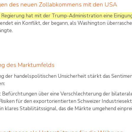
en des neuen Zollabkommens mit den USA
 Regierung hat mit der Trump-Administration eine Einigun
endet ein Konflikt, der begann, als Washington überrasche
ängte.
ung des Marktumfelds
ng der handelspolitischen Unsicherheit stärkt das Sentim
n:
t Befürchtungen über eine Verschlechterung der bilatera
Risiken für den exportorientierten Schweizer Industriesekt
in klares Stabilitätssignal, das die Märkte umgehend einpre