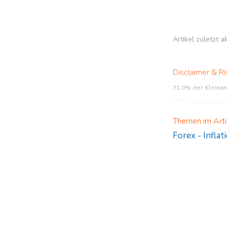
Artikel zuletzt 
Disclaimer & Ri
71,0% der Kleina
CFD sind komplexe 
verstehen, wie CFD 
Themen im Arti
sowohl steigen als
Forex
-
Inflat