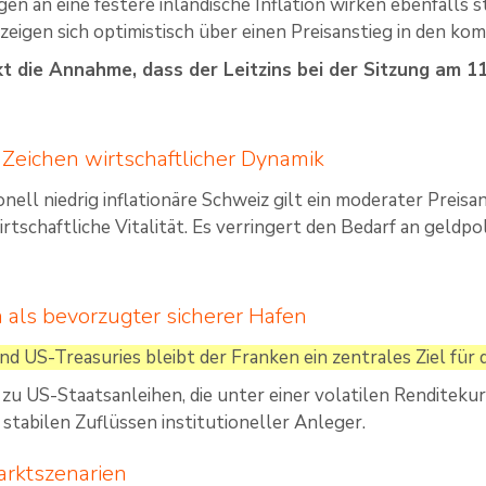
en an eine festere inländische Inflation wirken ebenfalls 
zeigen sich optimistisch über einen Preisanstieg in den k
kt die Annahme, dass der Leitzins bei der Sitzung am 1
s Zeichen wirtschaftlicher Dynamik
ionell niedrig inflationäre Schweiz gilt ein moderater Preisan
irtschaftliche Vitalität. Es verringert den Bedarf an geldp
 als bevorzugter sicherer Hafen
d US-Treasuries bleibt der Franken ein zentrales Ziel für 
zu US-Staatsanleihen, die unter einer volatilen Renditekurv
tabilen Zuflüssen institutioneller Anleger.
arktszenarien