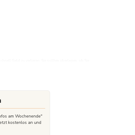
ell Geld zu verlieren. Sie sollten überlegen, ob Sie
Geld zu verlieren. Der Wert der Investitionen kann
n
zinfos am Wochenende"
etzt kostenlos an und