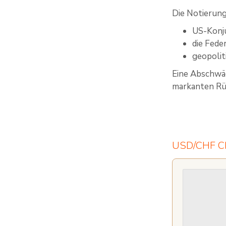
Die Notierung
US-Konj
die Fede
geopolit
Eine Abschwäc
markanten Rüc
USD/CHF C