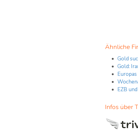
Ähnliche Fi
Gold suc
Gold: Ir
Europas 
Wochenau
EZB und 
Infos über T