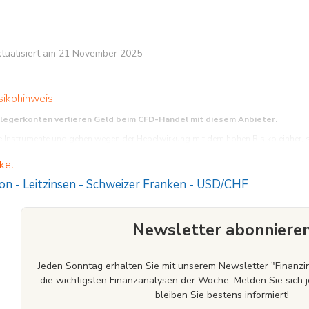
aktualisiert am 21 November 2025
sikohinweis
nlegerkonten verlieren Geld beim CFD-Handel mit diesem Anbieter.
Instrumente und gehen wegen der Hebelwirkung mit dem hohen Risiko einher, schn
funktionieren und ob Sie es sich leisten können, das hohe Risiko einzugehen, Ihr 
kel
 auch sinken.
ion
-
Leitzinsen
-
Schweizer Franken
-
USD/CHF
Newsletter abonniere
Jeden Sonntag erhalten Sie mit unserem Newsletter "Finan
die wichtigsten Finanzanalysen der Woche. Melden Sie sich j
bleiben Sie bestens informiert!