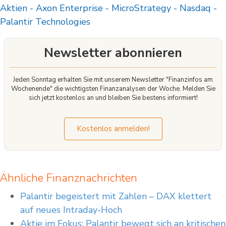
Aktien
-
Axon Enterprise
-
MicroStrategy
-
Nasdaq
-
Risiko einzugehen, Ihr Geld zu verlieren. Anlageerfolge sowie Gewinne aus der
Vergangenheit garantieren keine Erfolge in der Zukunft. Inhalte, Newsletter und
Palantir Technologies
Mitteilungen stellen keine Handlungsansätze von XTB dar. Telefonate können
aufgezeichnet werden.
Newsletter abonnieren
XTB S.A. German Branch ist Finanzdienstleister mit registriertem Sitz in der
Joachimsthaler Straße 10 in 10719 Berlin, Deutschland, eingetragen im
Handelsregister beim Amtsgericht Frankfurt am Main, Deutschland;
Handelsregisternummer: HRB 84148. XTB S.A. German Branch ist registriert bei
Jeden Sonntag erhalten Sie mit unserem Newsletter "Finanzinfos am
der Bundesanstalt für Finanzdienstleistungsaufsicht (BaFin) und unterliegt
Wochenende" die wichtigsten Finanzanalysen der Woche. Melden Sie
grundsätzlich der Aufsicht und Kontrolle der polnischen
sich jetzt kostenlos an und bleiben Sie bestens informiert!
Finanzaufsichtsbehörde KNF.
Kostenlos anmelden!
Ähnliche Finanznachrichten
Palantir begeistert mit Zahlen – DAX klettert
auf neues Intraday-Hoch
Aktie im Fokus: Palantir bewegt sich an kritischen