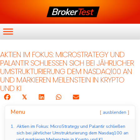
AKTIEN IM FOKUS: MICROSTRATEGY UND
PALANTIR SCHLIESSEN SICH BEI JÄHRLICHER U
MSTRUKTURIERUNG DEM NASDAQ100 AN U
ND MARKIEREN MEILENSTEIN IN KRYPTO U
ND KI
𝕏
Menu
ausblenden
1.
Aktien im Fokus: MicroStrategy und Palantir schließen
sich bei jährlicher Umstrukturierung dem Nasdaq100 an
und markieren Meilenstein in Krypto und KI