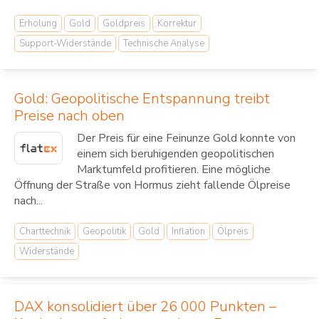
Erholung
Gold
Goldpreis
Korrektur
Support-Widerstände
Technische Analyse
Gold: Geopolitische Entspannung treibt
Preise nach oben
Der Preis für eine Feinunze Gold konnte von
einem sich beruhigenden geopolitischen
Marktumfeld profitieren. Eine mögliche
Öffnung der Straße von Hormus zieht fallende Ölpreise
nach...
Charttechnik
Geopolitik
Gold
Inflation
Ölpreis
Widerstände
DAX konsolidiert über 26 000 Punkten –