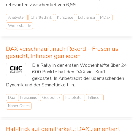
relevanten Zwischentief von 6,99...
Analysten
Charttechnik
Kursziele
Lufthansa
MDax
Widerstände
DAX verschnauft nach Rekord – Fresenius
gesucht, Infineon gemieden
Die Rally in der ersten Wochenhälfte über 24
600 Punkte hat den DAX viel Kraft
gekostet. In Anbetracht der überraschenden
Dynamik und der Schnelligkeit, in...
Dax
Fresenius
Geopolitik
Halbleiter
Infineon
Naher Osten
Hat-Trick auf dem Parkett: DAX zementiert