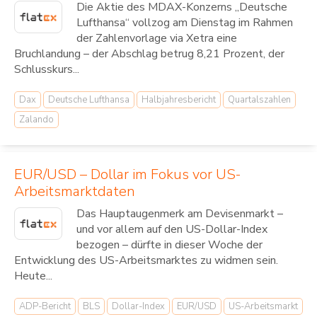
Die Aktie des MDAX-Konzerns „Deutsche
Lufthansa“ vollzog am Dienstag im Rahmen
der Zahlenvorlage via Xetra eine
Bruchlandung – der Abschlag betrug 8,21 Prozent, der
Schlusskurs...
Dax
Deutsche Lufthansa
Halbjahresbericht
Quartalszahlen
Zalando
EUR/USD – Dollar im Fokus vor US-
Arbeitsmarktdaten
Das Hauptaugenmerk am Devisenmarkt –
und vor allem auf den US-Dollar-Index
bezogen – dürfte in dieser Woche der
Entwicklung des US-Arbeitsmarktes zu widmen sein.
Heute...
ADP-Bericht
BLS
Dollar-Index
EUR/USD
US-Arbeitsmarkt