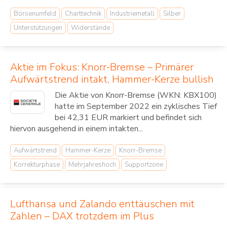
Börsenumfeld
Charttechnik
Industriemetall
Silber
Unterstützungen
Widerstände
Aktie im Fokus: Knorr-Bremse – Primärer
Aufwärtstrend intakt, Hammer-Kerze bullish
Die Aktie von Knorr-Bremse (WKN: KBX100)
hatte im September 2022 ein zyklisches Tief
bei 42,31 EUR markiert und befindet sich
hiervon ausgehend in einem intakten...
Aufwärtstrend
Hammer-Kerze
Knorr-Bremse
Korrekturphase
Mehrjahreshoch
Supportzone
Lufthansa und Zalando enttäuschen mit
Zahlen – DAX trotzdem im Plus