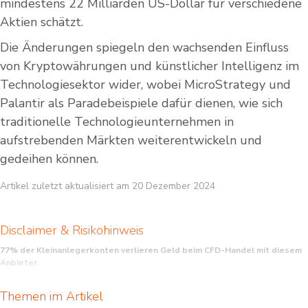
mindestens 22 Milliarden US-Dollar für verschiedene
Aktien schätzt.
Die Änderungen spiegeln den wachsenden Einfluss
von Kryptowährungen und künstlicher Intelligenz im
Technologiesektor wider, wobei MicroStrategy und
Palantir als Paradebeispiele dafür dienen, wie sich
traditionelle Technologieunternehmen in
aufstrebenden Märkten weiterentwickeln und
gedeihen können.
Artikel zuletzt aktualisiert am 20 Dezember 2024
Disclaimer & Risikohinweis
77% der Kleinanlegerkonten verlieren Geld beim CFD-Handel mit diesem
Anbieter.
CFDs sind komplexe Instrumente und gehen wegen der Hebelwirkung mit dem
Themen im Artikel
hohen Risiko einher, schnell Geld zu verlieren. Sie sollten überlegen, ob Sie
verstehen, wie CFDs funktionieren, und ob Sie es sich leisten können, das hohe