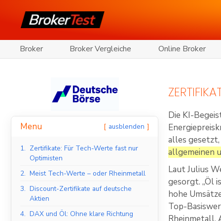
Broker
Broker Vergleiche
Online Broker
ZERTIFIK
Die KI-Begeis
Menu
ausblenden
Energiepreisk
alles gesetzt,
1.
Zertifikate: Für Tech-Werte fast nur
allgemeinen u
Optimisten
Laut Julius W
2.
Meist Tech-Werte – oder Rheinmetall
gesorgt. „Öl i
3.
Discount-Zertifikate auf deutsche
hohe Umsätze.
Aktien
Top-Basiswer
4.
DAX und Öl: Ohne klare Richtung
Rheinmetall, 