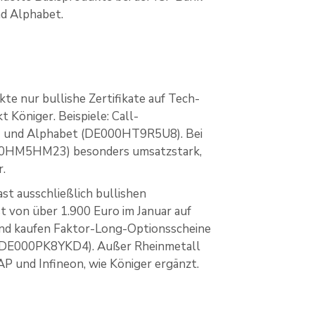
nd Alphabet.
kte nur bullishe Zertifikate auf Tech-
 Königer. Beispiele: Call-
 und Alphabet (DE000HT9R5U8). Bei
E000HM5HM23) besonders umsatzstark,
r.
ast ausschließlich bullishen
st von über 1.900 Euro im Januar auf
t und kaufen Faktor-Long-Optionsscheine
(DE000PK8YKD4). Außer Rheinmetall
AP und Infineon, wie Königer ergänzt.