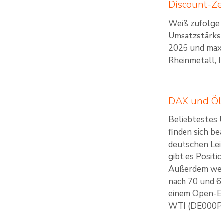
Discount-Ze
Weiß zufolge 
Umsatzstärkst
2026 und maxi
Rheinmetall, 
DAX und Öl:
Beliebtestes 
finden sich b
deutschen Le
gibt es Posit
Außerdem weit
nach 70 und 6
einem Open-E
WTI (DE000