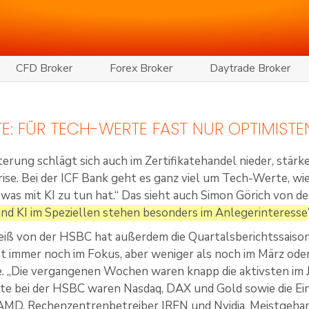
CFD Broker
Forex Broker
Daytrade Broker
ATE: FÜR TECH-WERTE FAST NUR OPTIMISTE
terung schlägt sich auch im Zertifikatehandel nieder, stärk
rise. Bei der ICF Bank geht es ganz viel um Tech-Werte, wie
 was mit KI zu tun hat.“ Das sieht auch Simon Görich von de
nd KI im Speziellen stehen besonders im Anlegerinteresse
eiß von der HSBC hat außerdem die Quartalsberichtssaison
st immer noch im Fokus, aber weniger als noch im März oder 
 „Die vergangenen Wochen waren knapp die aktivsten im J
te bei der HSBC waren Nasdaq, DAX und Gold sowie die Ei
AMD, Rechenzentrenbetreiber IREN und Nvidia. Meistgehan