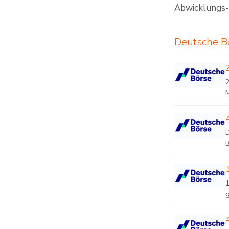
Abwicklungs- 
Deutsche Bö
B
g