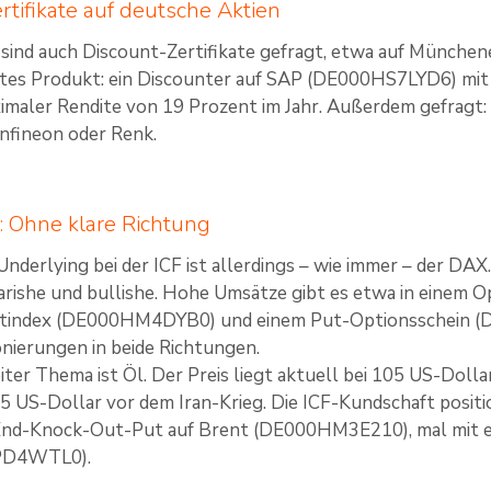
rtifikate auf deutsche Aktien
sind auch Discount-Zertifikate gefragt, etwa auf München
es Produkt: ein Discounter auf SAP (DE000HS7LYD6) mit Ca
maler Rendite von 19 Prozent im Jahr. Außerdem gefragt:
Infineon oder Renk.
 Ohne klare Richtung
Underlying bei der ICF ist allerdings – wie immer – der DA
earishe und bullishe. Hohe Umsätze gibt es etwa in einem
itindex (DE000HM4DYB0) und einem Put-Optionsschein 
ionierungen in beide Richtungen.
er Thema ist Öl. Der Preis liegt aktuell bei 105 US-Dolla
5 US-Dollar vor dem Iran-Krieg. Die ICF-Kundschaft positio
nd-Knock-Out-Put auf Brent (DE000HM3E210), mal mit e
PD4WTL0).