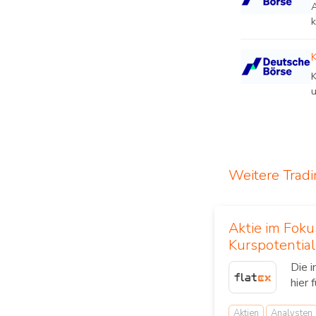
k
K
u
Weitere Trad
Aktie im Fok
Kurspotential
Die 
hier 
Aktien
Analysten