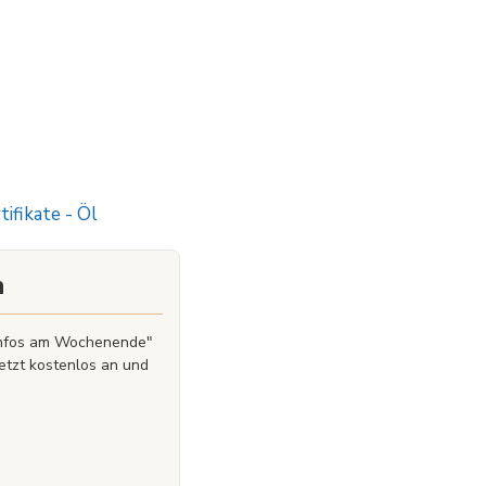
tifikate
-
Öl
n
zinfos am Wochenende"
etzt kostenlos an und