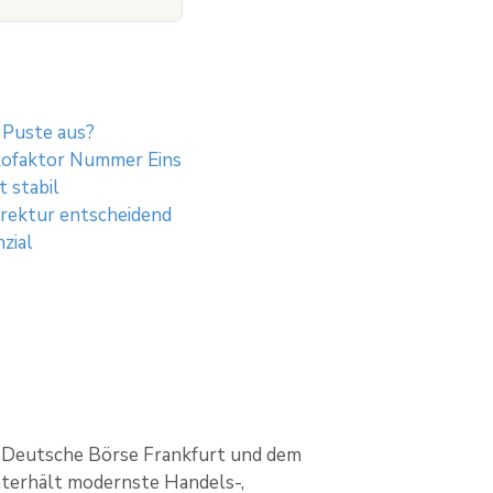
 Puste aus?
kofaktor Nummer Eins
 stabil
rrektur entscheidend
zial
s Deutsche Börse Frankfurt und dem
nterhält modernste Handels-,