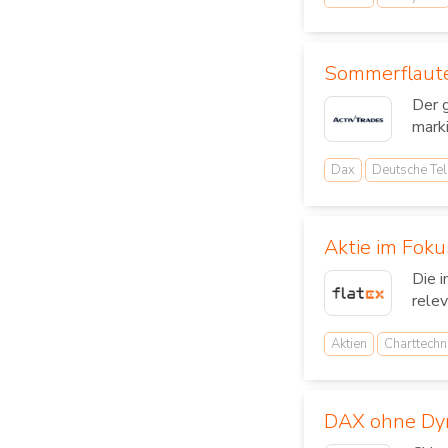
Sommerflaute
Der 
mark
Dax
Deutsche Te
Aktie im Foku
Die 
relev
Aktien
Charttechn
DAX ohne Dyn