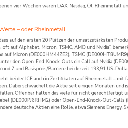
genen vier Wochen waren DAX, Nasdaq, Öl, Rheinmetall u
Werte – oder Rheinmetall
t, dass auf den ersten 20 Plätzen der umsatzstärksten Produ
 oft auf Alphabet, Micron, TSMC, AMD und Nvidia“, bemerkt
ine auf Micron (DE000HM44ZE2), TSMC (DE000HT8UMR9)
 unter den Open-End-Knock-Outs ein Call auf Nvidia (D
rund 7 und Basispreis/Barriere bei derzeit 193,91 US-Dolla
eht bei der ICF auch in Zertifikaten auf Rheinmetall – mit f
gen. Dabei schwächelt die Aktie seit einigen Monaten und i
fallen. Offenbar halten das viele für nicht gerechtfertig
Hebel (DE000PJ6RHM2) oder Open-End-Knock-Out-Calls 
andere deutsche Aktien eine Rolle, etwa Siemens Energy, S