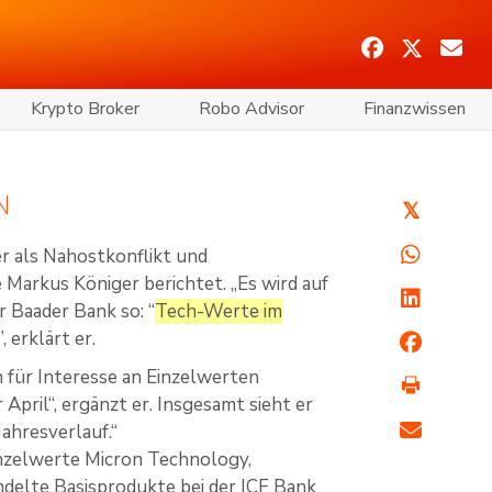
Krypto Broker
Robo Advisor
Finanzwissen
N
𝕏
er als Nahostkonflikt und
 Markus Königer berichtet. „Es wird auf
r Baader Bank so: “
Tech-Werte im
”, erklärt er.
 für Interesse an Einzelwerten
April“, ergänzt er. Insgesamt sieht er
ahresverlauf.“
nzelwerte Micron Technology,
delte Basisprodukte bei der ICF Bank