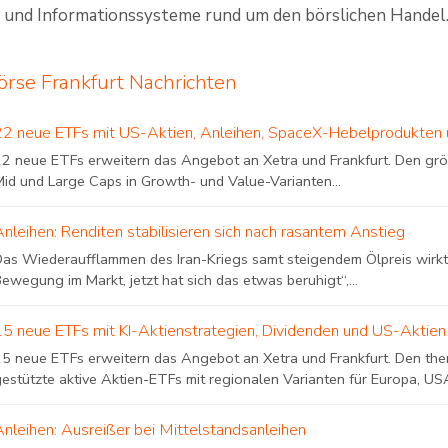
und Informationssysteme rund um den börslichen Handel. M
rse Frankfurt Nachrichten
22 neue ETFs mit US-Aktien, Anleihen, SpaceX-Hebelprodukten u
22 neue ETFs erweitern das Angebot an Xetra und Frankfurt. Den grö
Mid und Large Caps in Growth- und Value-Varianten...
Anleihen: Renditen stabilisieren sich nach rasantem Anstieg
Das Wiederaufflammen des Iran-Kriegs samt steigendem Ölpreis wirkt 
ewegung im Markt, jetzt hat sich das etwas beruhigt“,...
15 neue ETFs mit KI-Aktienstrategien, Dividenden und US-Aktien
15 neue ETFs erweitern das Angebot an Xetra und Frankfurt. Den the
estützte aktive Aktien-ETFs mit regionalen Varianten für Europa, USA
Anleihen: Ausreißer bei Mittelstandsanleihen