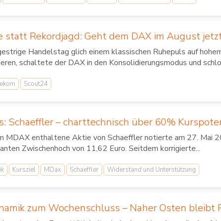
 statt Rekordjagd: Geht dem DAX im August jetzt
gestrige Handelstag glich einem klassischen Ruhepuls auf hoh
ieren, schaltete der DAX in den Konsolidierungsmodus und schlo
lekom
Scout24
s: Schaeffler – charttechnisch über 60% Kurspote
im MDAX enthaltene Aktie von Schaeffler notierte am 27. Mai 20
anten Zwischenhoch von 11,62 Euro. Seitdem korrigierte...
ik
Kursziel
MDax
Schaeffler
Widerstand und Unterstützung
amik zum Wochenschluss – Naher Osten bleibt R