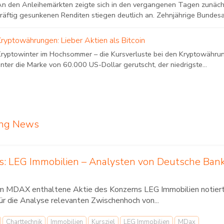
An den Anleihemärkten zeigte sich in den vergangenen Tagen zunächs
räftig gesunkenen Renditen stiegen deutlich an. Zehnjährige Bundesa
Kryptowährungen: Lieber Aktien als Bitcoin
ryptowinter im Hochsommer – die Kursverluste bei den Kryptowährunge
nter die Marke von 60.000 US-Dollar gerutscht, der niedrigste...
ing News
us: LEG Immobilien – Analysten von Deutsche Ban
im MDAX enthaltene Aktie des Konzerns LEG Immobilien notierte
für die Analyse relevanten Zwischenhoch von...
Charttechnik
Immobilien
Kursziel
LEG Immobilien
MDax