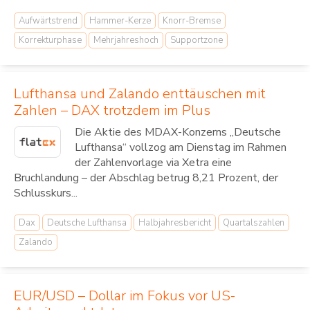
Aufwärtstrend
Hammer-Kerze
Knorr-Bremse
Korrekturphase
Mehrjahreshoch
Supportzone
Lufthansa und Zalando enttäuschen mit
Zahlen – DAX trotzdem im Plus
Die Aktie des MDAX-Konzerns „Deutsche
Lufthansa“ vollzog am Dienstag im Rahmen
der Zahlenvorlage via Xetra eine
Bruchlandung – der Abschlag betrug 8,21 Prozent, der
Schlusskurs...
Dax
Deutsche Lufthansa
Halbjahresbericht
Quartalszahlen
Zalando
EUR/USD – Dollar im Fokus vor US-