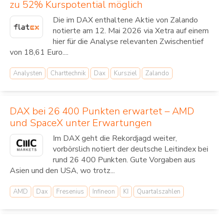
zu 52% Kurspotential möglich
Die im DAX enthaltene Aktie von Zalando
notierte am 12. Mai 2026 via Xetra auf einem
hier für die Analyse relevanten Zwischentief
von 18,61 Euro....
Analysten
Charttechnik
Dax
Kursziel
Zalando
DAX bei 26 400 Punkten erwartet – AMD
und SpaceX unter Erwartungen
Im DAX geht die Rekordjagd weiter,
vorbörslich notiert der deutsche Leitindex bei
rund 26 400 Punkten. Gute Vorgaben aus
Asien und den USA, wo trotz...
AMD
Dax
Fresenius
Infineon
KI
Quartalszahlen