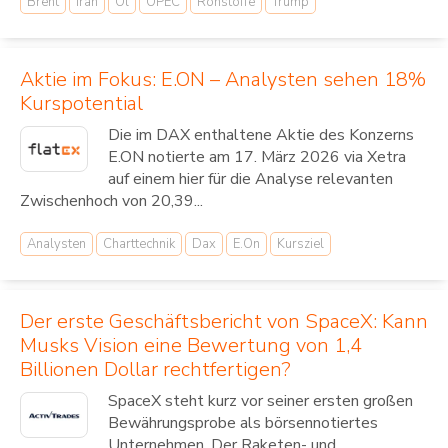
Brent
Iran
Öl
OPEC
Rohstoffe
Trump
Aktie im Fokus: E.ON – Analysten sehen 18%
Kurspotential
Die im DAX enthaltene Aktie des Konzerns
E.ON notierte am 17. März 2026 via Xetra
auf einem hier für die Analyse relevanten
Zwischenhoch von 20,39...
Analysten
Charttechnik
Dax
E.On
Kursziel
Der erste Geschäftsbericht von SpaceX: Kann
Musks Vision eine Bewertung von 1,4
Billionen Dollar rechtfertigen?
SpaceX steht kurz vor seiner ersten großen
Bewährungsprobe als börsennotiertes
Unternehmen. Der Raketen- und