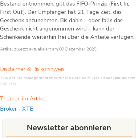
Bestand entnommen, gilt das FIFO-Prinzip (First In,
First Out). Der Empfänger hat 21 Tage Zeit, das
Geschenk anzunehmen. Bis dahin – oder falls das
Geschenk nicht angenommen wird – kann der
Schenkende weiterhin frei über die Anteile verfügen.
Artikel zuletzt aktualisiert am 09 Dezember 2025
Disclaimer & Risikohinweis
77% der Kleinanlegerkonten verlieren Geld beim CFD-Handel mit diesem
Anbieter.
CFDs sind komplexe Instrumente und gehen wegen der Hebelwirkung mit dem
Themen im Artikel
hohen Risiko einher, schnell Geld zu verlieren. Sie sollten überlegen, ob Sie
verstehen, wie CFDs funktionieren, und ob Sie es sich leisten können, das hohe
Broker
-
XTB
Risiko einzugehen, Ihr Geld zu verlieren. Anlageerfolge sowie Gewinne aus der
Vergangenheit garantieren keine Erfolge in der Zukunft. Inhalte, Newsletter und
Mitteilungen stellen keine Handlungsansätze von XTB dar. Telefonate können
Newsletter abonnieren
aufgezeichnet werden.
XTB S.A. German Branch ist Finanzdienstleister mit registriertem Sitz in der