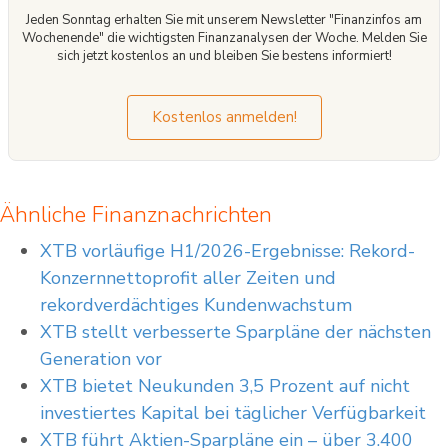
Joachimsthaler Straße 10 in 10719 Berlin, Deutschland, eingetragen im
Jeden Sonntag erhalten Sie mit unserem Newsletter "Finanzinfos am
Handelsregister beim Amtsgericht Frankfurt am Main, Deutschland;
Wochenende" die wichtigsten Finanzanalysen der Woche. Melden Sie
Handelsregisternummer: HRB 84148. XTB S.A. German Branch ist registriert bei
sich jetzt kostenlos an und bleiben Sie bestens informiert!
der Bundesanstalt für Finanzdienstleistungsaufsicht (BaFin) und unterliegt
grundsätzlich der Aufsicht und Kontrolle der polnischen
Finanzaufsichtsbehörde KNF.
Kostenlos anmelden!
Ähnliche Finanznachrichten
XTB vorläufige H1/2026-Ergebnisse: Rekord-
Konzernnettoprofit aller Zeiten und
rekordverdächtiges Kundenwachstum
XTB stellt verbesserte Sparpläne der nächsten
Generation vor
XTB bietet Neukunden 3,5 Prozent auf nicht
investiertes Kapital bei täglicher Verfügbarkeit
XTB führt Aktien-Sparpläne ein – über 3.400