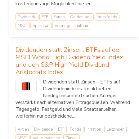
kostengünstige Möglichkeit bieten,...
Dividende
ETF
Fonds
Geldanlage
Indexfonds
MSCI
Sparplan
Vermögensaufbau
Dividenden statt Zinsen: ETFs auf den
MSCI World High Dividend Yield Index
und den S&P High Yield Dividend
Aristocrats Index
Dividenden statt Zinsen – ETFs auf
Dividendenindizes: Im aktuellen
Niedrigzinsumfeld suchen Anleger
verstärkt nach alternativen Ertragsquellen. Während
Tagesgeld, Festgeld und viele Staatsanleihen
weiterhin nur bescheidene...
Aktien
Dividende
ETF
Fonds
Inflation
Leitzinsen
MSCI
Value Investing
Zinsen