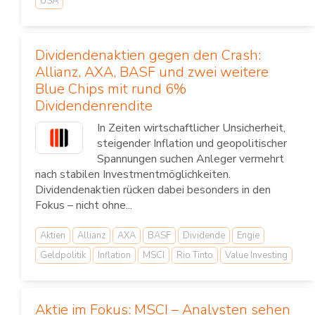
USA
Dividendenaktien gegen den Crash:
Allianz, AXA, BASF und zwei weitere
Blue Chips mit rund 6%
Dividendenrendite
In Zeiten wirtschaftlicher Unsicherheit,
steigender Inflation und geopolitischer
Spannungen suchen Anleger vermehrt
nach stabilen Investmentmöglichkeiten.
Dividendenaktien rücken dabei besonders in den
Fokus – nicht ohne...
Aktien
Allianz
AXA
BASF
Dividende
Engie
Geldpolitik
Inflation
MSCI
Rio Tinto
Value Investing
Aktie im Fokus: MSCI – Analysten sehen