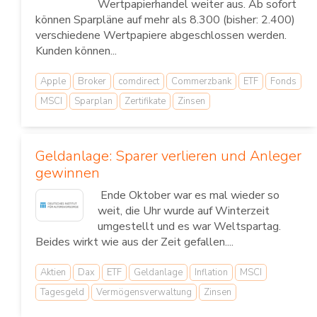
Wertpapierhandel weiter aus. Ab sofort
können Sparpläne auf mehr als 8.300 (bisher: 2.400)
verschiedene Wertpapiere abgeschlossen werden.
Kunden können...
Apple
Broker
comdirect
Commerzbank
ETF
Fonds
MSCI
Sparplan
Zertifikate
Zinsen
Geldanlage: Sparer verlieren und Anleger
gewinnen
Ende Oktober war es mal wieder so
weit, die Uhr wurde auf Winterzeit
umgestellt und es war Weltspartag.
Beides wirkt wie aus der Zeit gefallen....
Aktien
Dax
ETF
Geldanlage
Inflation
MSCI
Tagesgeld
Vermögensverwaltung
Zinsen