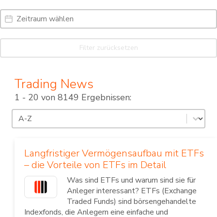
Date Range
Date
Filter zurücksetzen
Trading News
1 - 20 von 8149 Ergebnissen:
Sortierung
Sort content
Langfristiger Vermögensaufbau mit ETFs
– die Vorteile von ETFs im Detail
Was sind ETFs und warum sind sie für
Anleger interessant? ETFs (Exchange
Traded Funds) sind börsengehandelte
Indexfonds, die Anlegern eine einfache und