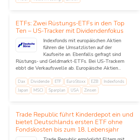
ETFs: Zwei Rüstungs-ETFs in den Top
Ten – US-Tracker mit Dividendenfokus
Indexfonds mit europäischen Aktien
führen die Umsatzlisten auf der
Kaufseite an. Ebenfalls gefragt sind
Rüstungs- und Geldmarkt-ETFs. Bei US-Trackern
ebbt die Verkaufswelle ab. Europäische Aktien...
Dax
Dividende
ETF
EuroStoxx
EZB
Indexfonds
Japan
MSCI
Sparplan
USA
Zinsen
Trade Republic führt Kinderdepot ein und
bietet Deutschlands ersten ETF ohne
Fondskosten bis zum 18. Lebensjahr
Trade Republic ermöglicht Eltern mit