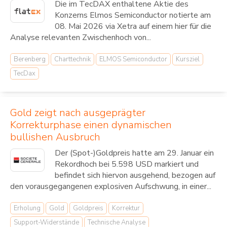
Die im TecDAX enthaltene Aktie des
Konzerns Elmos Semiconductor notierte am
08. Mai 2026 via Xetra auf einem hier für die
Analyse relevanten Zwischenhoch von...
Berenberg
Charttechnik
ELMOS Semiconductor
Kursziel
TecDax
Gold zeigt nach ausgeprägter
Korrekturphase einen dynamischen
bullishen Ausbruch
Der (Spot-)Goldpreis hatte am 29. Januar ein
Rekordhoch bei 5.598 USD markiert und
befindet sich hiervon ausgehend, bezogen auf
den vorausgegangenen explosiven Aufschwung, in einer...
Erholung
Gold
Goldpreis
Korrektur
Support-Widerstände
Technische Analyse