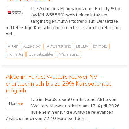
Die Aktie des Pharmakonzerns Eli Lilly & Co
(WKN: 858560) weist einen intakten
langfristigen Aufwärtstrend auf. Der letzte
mittelfristige Kursschub beförderte sie vom Korrekturtief
bei...
Aktien
Allzeithoch
Aufwärtstrend
Eli Lilly
Ichimoku
Korrektur
Quartalszahlen
Widerstand
Aktie im Fokus: Wolters Kluwer NV –
charttechnisch bis zu 29% Kurspotential
möglich
Die im EuroStoxx50 enthaltene Aktie von
Wolters Kluwer notierte am 17. April 2026
auf einem hier für die Analyse relevanten
Zwischenhoch von 72,40 Euro. Seitdem...