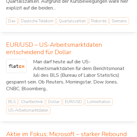
Quartalszahlen. Aufgrund der Kursbewegungen wäre hier
explizit auf die beiden...
Dax
Deutsche Telekom
Quartalszahlen
Rekorde
Siemens
EUR/USD – US-Arbeitsmarktdaten
entscheidend für Dollar
Man darf heute auf die US-
Arbeitsmarktdaten für dem Berichtsmonat
Juli des BLS (Bureau of Labor Statistics)
gespannt sein. Ob Reuters, Morningstar, Dow Jones,
CNBC, Bloomberg...
BLS
Charttechnik
Dollar
EUR/USD
Lohninflation
US-Arbeitsmarktdaten
Aktie im Fokus: Microsoft – starker Rebound