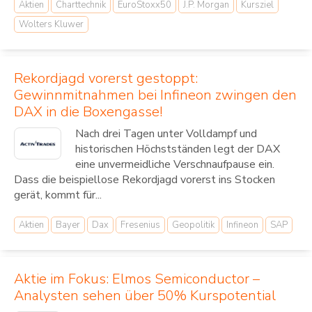
Aktien
Charttechnik
EuroStoxx50
J.P. Morgan
Kursziel
Wolters Kluwer
Rekordjagd vorerst gestoppt:
Gewinnmitnahmen bei Infineon zwingen den
DAX in die Boxengasse!
Nach drei Tagen unter Volldampf und
historischen Höchstständen legt der DAX
eine unvermeidliche Verschnaufpause ein.
Dass die beispiellose Rekordjagd vorerst ins Stocken
gerät, kommt für...
Aktien
Bayer
Dax
Fresenius
Geopolitik
Infineon
SAP
Aktie im Fokus: Elmos Semiconductor –
Analysten sehen über 50% Kurspotential