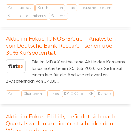
Aktienrückkauf
Berichtssaison
Dax
Deutsche Telekom
Konjunkturoptimismus
Siemens
Aktie im Fokus: IONOS Group – Analysten
von Deutsche Bank Research sehen über
30% Kurspotential
Die im MDAX enthaltene Aktie des Konzerns
Ionos notierte am 29. Juli 2026 via Xetra auf
einem hier für die Analyse relevanten
Zwischenhoch von 34,00...
Aktien
Charttechnik
Ionos
IONOS Group SE
Kursziel
Aktie im Fokus: Eli Lilly befindet sich nach
Quartalszahlen an einer entscheidenden
Widerstandszone