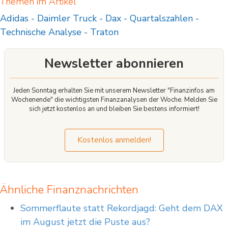
Themen im Artikel
wie CFD funktionieren, und ob Sie es sich leisten können, das hohe Risiko
Adidas
-
Daimler Truck
-
Dax
-
Quartalszahlen
-
einzugehen, Ihr Geld zu verlieren.
Technische Analyse
-
Traton
Newsletter abonnieren
Jeden Sonntag erhalten Sie mit unserem Newsletter "Finanzinfos am
Wochenende" die wichtigsten Finanzanalysen der Woche. Melden Sie
sich jetzt kostenlos an und bleiben Sie bestens informiert!
Kostenlos anmelden!
Ähnliche Finanznachrichten
Sommerflaute statt Rekordjagd: Geht dem DAX
im August jetzt die Puste aus?