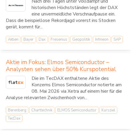
Nach drei Tagen unter Volldampf und
historischen Höchstständen legt der DAX
eine unvermeidliche Verschnaufpause ein.
Dass die beispiellose Rekordjagd vorerst ins Stocken
gerät, kommt für...
Aktien
Bayer
Dax
Fresenius
Geopolitik
Infineon
SAP
Aktie im Fokus: Elmos Semiconductor –
Analysten sehen über 50% Kurspotential
Die im TecDAX enthaltene Aktie des
Konzerns Elmos Semiconductor notierte am
08. Mai 2026 via Xetra auf einem hier für die
Analyse relevanten Zwischenhoch von...
Berenberg
Charttechnik
ELMOS Semiconductor
Kursziel
TecDax