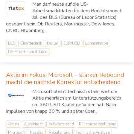
Man darf heute auf die US-
Arbeitsmarktdaten für dem Berichtsmonat
Juli des BLS (Bureau of Labor Statistics)
gespannt sein. Ob Reuters, Morningstar, Dow Jones,
CNBC, Bloomberg...
BLS
Charttechnik
Dollar
EUR/USD
Lohninflation
US-Arbeitsmarktdaten
Aktie im Fokus: Microsoft – starker Rebound
macht die nächste Korrektur entscheidend
Microsoft bleibt technisch stark, weil die
Aktie mehrfach am Unterstützungsbereich
um 380 USD Käufer gefunden hat. Nach
Impulsen von knapp 30 % und später über...
Aktien
Allzeithoch
Aufwärtstrend
Künstliche Intelligenz
Microsoft
Nasdaq
Rebalancing
Technische Analyse