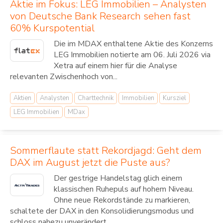
Aktie im Fokus: LEG Immobilien – Analysten
von Deutsche Bank Research sehen fast
60% Kurspotential
Die im MDAX enthaltene Aktie des Konzerns
LEG Immobilien notierte am 06. Juli 2026 via
Xetra auf einem hier für die Analyse
relevanten Zwischenhoch von...
Aktien
Analysten
Charttechnik
Immobilien
Kursziel
LEG Immobilien
MDax
Sommerflaute statt Rekordjagd: Geht dem
DAX im August jetzt die Puste aus?
Der gestrige Handelstag glich einem
klassischen Ruhepuls auf hohem Niveau.
Ohne neue Rekordstände zu markieren,
schaltete der DAX in den Konsolidierungsmodus und
schloss nahezu unverändert...