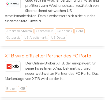
Gold legt im Wochenverlauf rund 7 % zu und
profitiert zum Wochenschluss zusätzlich von
überraschend schwachen US-
Arbeitsmarktdaten. Damit verbessert sich nicht nur das
fundamentale Umfeld...
Arbeitsmarktdaten
Charttechnik
Geldpolitik
Gold
Goldpreis
US-Arbeitsmarkt
US-Dollar
XTB wird offizieller Partner des FC Porto
Der Online-Broker XTB, der europaweit für
seine Investment-App bekannt ist, wird
neuer weltweiter Partner des FC Porto. Das
Markenlogo von XTB wird ab der in...
Broker
XTB