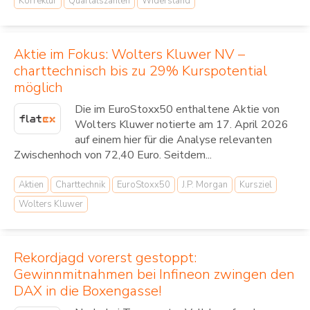
Korrektur
Quartalszahlen
Widerstand
Aktie im Fokus: Wolters Kluwer NV –
charttechnisch bis zu 29% Kurspotential
möglich
Die im EuroStoxx50 enthaltene Aktie von
Wolters Kluwer notierte am 17. April 2026
auf einem hier für die Analyse relevanten
Zwischenhoch von 72,40 Euro. Seitdem...
Aktien
Charttechnik
EuroStoxx50
J.P. Morgan
Kursziel
Wolters Kluwer
Rekordjagd vorerst gestoppt:
Gewinnmitnahmen bei Infineon zwingen den
DAX in die Boxengasse!