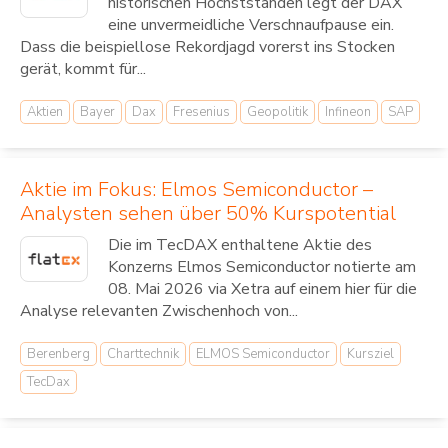
historischen Höchstständen legt der DAX
eine unvermeidliche Verschnaufpause ein.
Dass die beispiellose Rekordjagd vorerst ins Stocken
gerät, kommt für...
Aktien
Bayer
Dax
Fresenius
Geopolitik
Infineon
SAP
Aktie im Fokus: Elmos Semiconductor –
Analysten sehen über 50% Kurspotential
Die im TecDAX enthaltene Aktie des
Konzerns Elmos Semiconductor notierte am
08. Mai 2026 via Xetra auf einem hier für die
Analyse relevanten Zwischenhoch von...
Berenberg
Charttechnik
ELMOS Semiconductor
Kursziel
TecDax