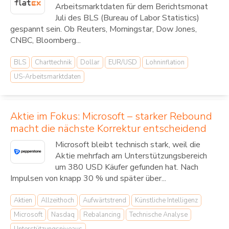
Arbeitsmarktdaten für dem Berichtsmonat
Juli des BLS (Bureau of Labor Statistics)
gespannt sein. Ob Reuters, Morningstar, Dow Jones,
CNBC, Bloomberg...
BLS
Charttechnik
Dollar
EUR/USD
Lohninflation
US-Arbeitsmarktdaten
Aktie im Fokus: Microsoft – starker Rebound
macht die nächste Korrektur entscheidend
Microsoft bleibt technisch stark, weil die
Aktie mehrfach am Unterstützungsbereich
um 380 USD Käufer gefunden hat. Nach
Impulsen von knapp 30 % und später über...
Aktien
Allzeithoch
Aufwärtstrend
Künstliche Intelligenz
Microsoft
Nasdaq
Rebalancing
Technische Analyse