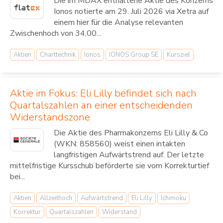
Die im MDAX enthaltene Aktie des Konzerns
Ionos notierte am 29. Juli 2026 via Xetra auf
einem hier für die Analyse relevanten
Zwischenhoch von 34,00...
Aktien
Charttechnik
Ionos
IONOS Group SE
Kursziel
Aktie im Fokus: Eli Lilly befindet sich nach
Quartalszahlen an einer entscheidenden
Widerstandszone
Die Aktie des Pharmakonzerns Eli Lilly & Co
(WKN: 858560) weist einen intakten
langfristigen Aufwärtstrend auf. Der letzte
mittelfristige Kursschub beförderte sie vom Korrekturtief
bei...
Aktien
Allzeithoch
Aufwärtstrend
Eli Lilly
Ichimoku
Korrektur
Quartalszahlen
Widerstand