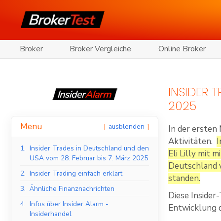
Broker
Broker Vergleiche
Online Broker
INSIDER 
2025
Menu
ausblenden
In der ersten
Aktivitäten.
I
1.
Insider Trades in Deutschland und den
Eli Lilly mit
USA vom 28. Februar bis 7. März 2025
Deutschland 
2.
Insider Trading einfach erklärt
standen.
3.
Ähnliche Finanznachrichten
Diese Insider
4.
Infos über Insider Alarm -
Entwicklung d
Insiderhandel