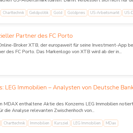
achen US-Arbeitsmarktdaten. Damit verbessert sich nicht nur d
Charttechnik
Geldpolitik
Gold
Goldpreis
US-Arbeitsmarkt
US-D
zieller Partner des FC Porto
Online-Broker XTB, der europaweit für seine Investment-App bek
ner des FC Porto. Das Markenlogo von XTB wird ab der in...
us: LEG Immobilien – Analysten von Deutsche Ban
im MDAX enthaltene Aktie des Konzerns LEG Immobilien notierte
für die Analyse relevanten Zwischenhoch von...
Charttechnik
Immobilien
Kursziel
LEG Immobilien
MDax