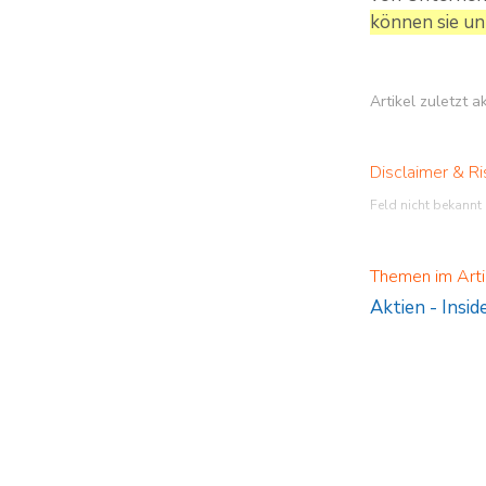
können sie un
Artikel zuletzt 
Disclaimer & Ri
Feld nicht bekannt
Themen im Arti
Aktien
-
Insid