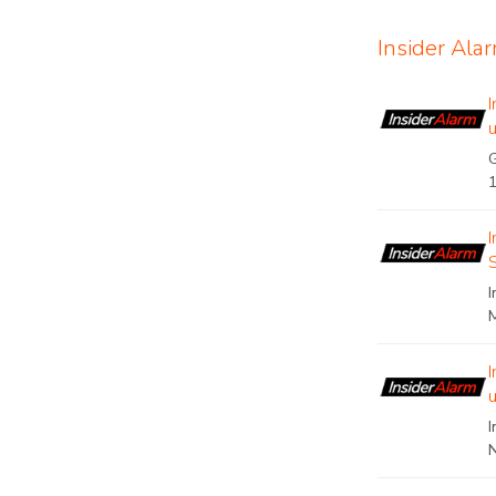
Insider Ala
I
M
I
N