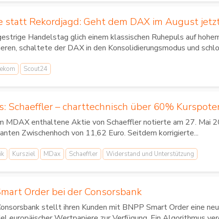
 statt Rekordjagd: Geht dem DAX im August jetzt
gestrige Handelstag glich einem klassischen Ruhepuls auf hoh
ieren, schaltete der DAX in den Konsolidierungsmodus und schlo
lekom
Scout24
s: Schaeffler – charttechnisch über 60% Kurspote
im MDAX enthaltene Aktie von Schaeffler notierte am 27. Mai 20
anten Zwischenhoch von 11,62 Euro. Seitdem korrigierte...
ik
Kursziel
MDax
Schaeffler
Widerstand und Unterstützung
art Order bei der Consorsbank
Consorsbank stellt ihren Kunden mit BNPP Smart Order eine neu
l europäischer Wertpapiere zur Verfügung. Ein Algorithmus vergle