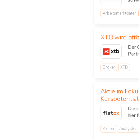
schw
Arbeitsmarktdaten
XTB wird offi
Der 
Part
Broker
XTB
Aktie im Fok
Kurspotential
Die 
hier 
Aktien
Analysten