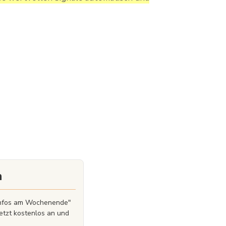
n
zinfos am Wochenende"
etzt kostenlos an und