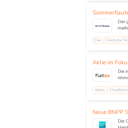
Sommerflaute
Der 
mark
Dax
Deutsche Te
Aktie im Foku
Die 
relev
Aktien
Charttechn
Neue BNPP Sm
Die 
Hande