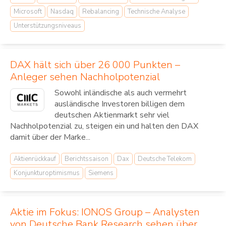
Microsoft
Nasdaq
Rebalancing
Technische Analyse
Unterstützungsniveaus
DAX hält sich über 26 000 Punkten –
Anleger sehen Nachholpotenzial
Sowohl inländische als auch vermehrt
ausländische Investoren billigen dem
deutschen Aktienmarkt sehr viel
Nachholpotenzial zu, steigen ein und halten den DAX
damit über der Marke...
Aktienrückkauf
Berichtssaison
Dax
Deutsche Telekom
Konjunkturoptimismus
Siemens
Aktie im Fokus: IONOS Group – Analysten
von Deutsche Bank Research sehen über