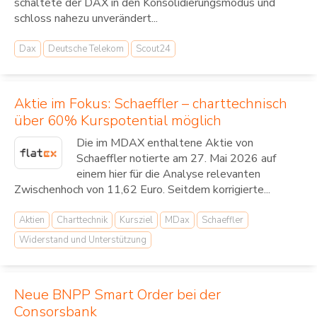
schaltete der DAX in den Konsolidierungsmodus und
schloss nahezu unverändert...
Dax
Deutsche Telekom
Scout24
Aktie im Fokus: Schaeffler – charttechnisch
über 60% Kurspotential möglich
Die im MDAX enthaltene Aktie von
Schaeffler notierte am 27. Mai 2026 auf
einem hier für die Analyse relevanten
Zwischenhoch von 11,62 Euro. Seitdem korrigierte...
Aktien
Charttechnik
Kursziel
MDax
Schaeffler
Widerstand und Unterstützung
Neue BNPP Smart Order bei der
Consorsbank