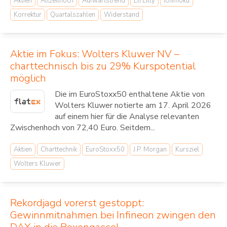
Aktien
Allzeithoch
Aufwärtstrend
Eli Lilly
Ichimoku
Korrektur
Quartalszahlen
Widerstand
Aktie im Fokus: Wolters Kluwer NV –
charttechnisch bis zu 29% Kurspotential
möglich
Die im EuroStoxx50 enthaltene Aktie von
Wolters Kluwer notierte am 17. April 2026
auf einem hier für die Analyse relevanten
Zwischenhoch von 72,40 Euro. Seitdem...
Aktien
Charttechnik
EuroStoxx50
J.P. Morgan
Kursziel
Wolters Kluwer
Rekordjagd vorerst gestoppt:
Gewinnmitnahmen bei Infineon zwingen den