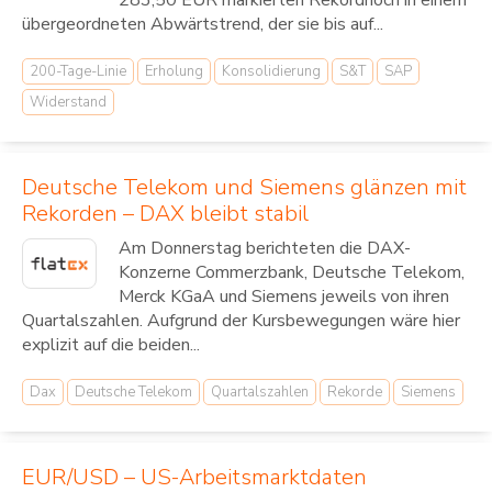
283,50 EUR markierten Rekordhoch in einem
übergeordneten Abwärtstrend, der sie bis auf...
200-Tage-Linie
Erholung
Konsolidierung
S&T
SAP
Widerstand
Deutsche Telekom und Siemens glänzen mit
Rekorden – DAX bleibt stabil
Am Donnerstag berichteten die DAX-
Konzerne Commerzbank, Deutsche Telekom,
Merck KGaA und Siemens jeweils von ihren
Quartalszahlen. Aufgrund der Kursbewegungen wäre hier
explizit auf die beiden...
Dax
Deutsche Telekom
Quartalszahlen
Rekorde
Siemens
EUR/USD – US-Arbeitsmarktdaten