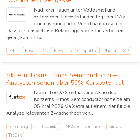
DAX in die Boxengasse!
Nach drei Tagen unter Volldampf und
historischen Höchstständen legt der DAX
eine unvermeidliche Verschnaufpause ein.
Dass die beispiellose Rekordjagd vorerst ins Stocken
gerät, kommt für...
Aktien
Bayer
Dax
Fresenius
Geopolitik
Infineon
SAP
Aktie im Fokus: Elmos Semiconductor –
Analysten sehen über 50% Kurspotential
Die im TecDAX enthaltene Aktie des
Konzerns Elmos Semiconductor notierte am
08. Mai 2026 via Xetra auf einem hier für die
Analyse relevanten Zwischenhoch von...
Berenberg
Charttechnik
ELMOS Semiconductor
Kursziel
TecDax