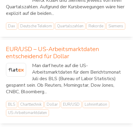
Merck KGaA und Siemens jeweils von ihren
Quartalszahlen. Aufgrund der Kursbewegungen wäre hier
explizit auf die beiden...
Dax
Deutsche Telekom
Quartalszahlen
Rekorde
Siemens
EUR/USD – US-Arbeitsmarktdaten
entscheidend für Dollar
Man darf heute auf die US-
Arbeitsmarktdaten für dem Berichtsmonat
Juli des BLS (Bureau of Labor Statistics)
gespannt sein. Ob Reuters, Morningstar, Dow Jones,
CNBC, Bloomberg...
BLS
Charttechnik
Dollar
EUR/USD
Lohninflation
US-Arbeitsmarktdaten