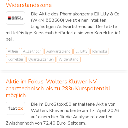
Widerstandszone
Die Aktie des Pharmakonzerns Eli Lilly & Co
(WKN: 858560) weist einen intakten
langfristigen Aufwärtstrend auf. Der letzte
mittelfristige Kursschub beförderte sie vom Korrekturtief
bei...
Aktien
Allzeithoch
Aufwärtstrend
Eli Lilly
Ichimoku
Korrektur
Quartalszahlen
Widerstand
Aktie im Fokus: Wolters Kluwer NV –
charttechnisch bis zu 29% Kurspotential
möglich
Die im EuroStoxx50 enthaltene Aktie von
Wolters Kluwer notierte am 17. April 2026
auf einem hier für die Analyse relevanten
Zwischenhoch von 72,40 Euro. Seitdem...