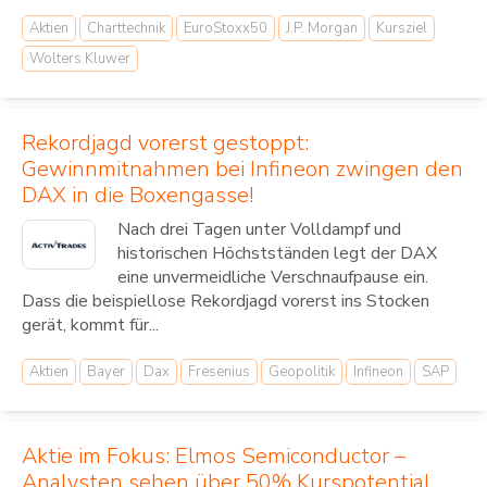
Aktien
Charttechnik
EuroStoxx50
J.P. Morgan
Kursziel
Wolters Kluwer
Rekordjagd vorerst gestoppt:
Gewinnmitnahmen bei Infineon zwingen den
DAX in die Boxengasse!
Nach drei Tagen unter Volldampf und
historischen Höchstständen legt der DAX
eine unvermeidliche Verschnaufpause ein.
Dass die beispiellose Rekordjagd vorerst ins Stocken
gerät, kommt für...
Aktien
Bayer
Dax
Fresenius
Geopolitik
Infineon
SAP
Aktie im Fokus: Elmos Semiconductor –
Analysten sehen über 50% Kurspotential