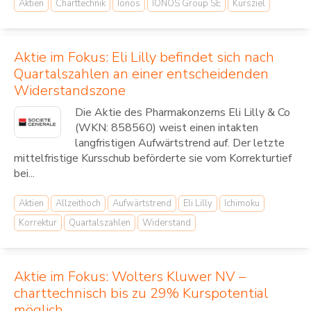
Aktien
Charttechnik
Ionos
IONOS Group SE
Kursziel
Aktie im Fokus: Eli Lilly befindet sich nach
Quartalszahlen an einer entscheidenden
Widerstandszone
Die Aktie des Pharmakonzerns Eli Lilly & Co
(WKN: 858560) weist einen intakten
langfristigen Aufwärtstrend auf. Der letzte
mittelfristige Kursschub beförderte sie vom Korrekturtief
bei...
Aktien
Allzeithoch
Aufwärtstrend
Eli Lilly
Ichimoku
Korrektur
Quartalszahlen
Widerstand
Aktie im Fokus: Wolters Kluwer NV –
charttechnisch bis zu 29% Kurspotential
möglich