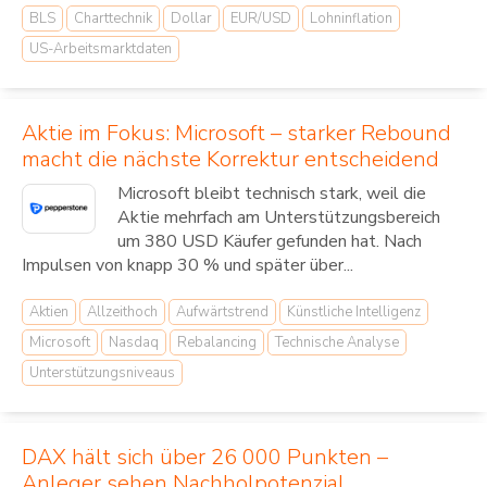
BLS
Charttechnik
Dollar
EUR/USD
Lohninflation
US-Arbeitsmarktdaten
Aktie im Fokus: Microsoft – starker Rebound
macht die nächste Korrektur entscheidend
Microsoft bleibt technisch stark, weil die
Aktie mehrfach am Unterstützungsbereich
um 380 USD Käufer gefunden hat. Nach
Impulsen von knapp 30 % und später über...
Aktien
Allzeithoch
Aufwärtstrend
Künstliche Intelligenz
Microsoft
Nasdaq
Rebalancing
Technische Analyse
Unterstützungsniveaus
DAX hält sich über 26 000 Punkten –
Anleger sehen Nachholpotenzial