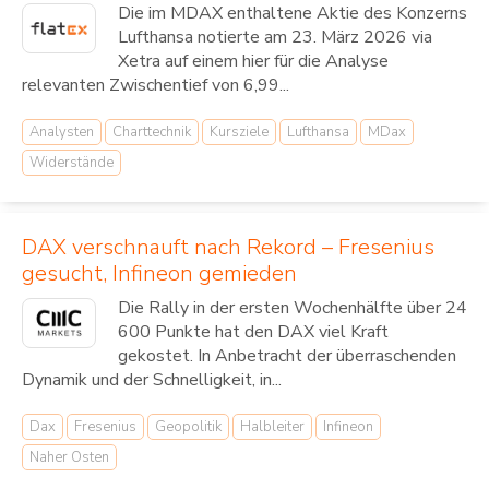
Die im MDAX enthaltene Aktie des Konzerns
Lufthansa notierte am 23. März 2026 via
Xetra auf einem hier für die Analyse
relevanten Zwischentief von 6,99...
Analysten
Charttechnik
Kursziele
Lufthansa
MDax
Widerstände
DAX verschnauft nach Rekord – Fresenius
gesucht, Infineon gemieden
Die Rally in der ersten Wochenhälfte über 24
600 Punkte hat den DAX viel Kraft
gekostet. In Anbetracht der überraschenden
Dynamik und der Schnelligkeit, in...
Dax
Fresenius
Geopolitik
Halbleiter
Infineon
Naher Osten