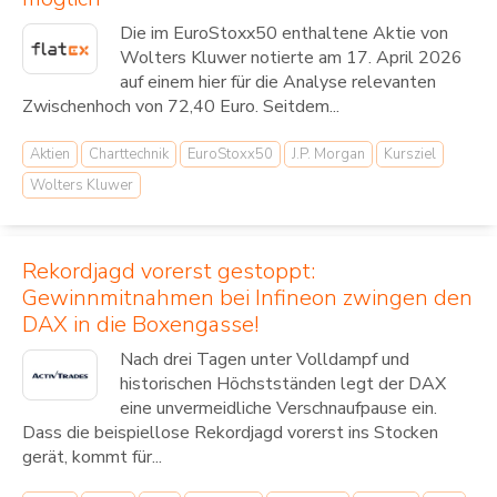
Die im EuroStoxx50 enthaltene Aktie von
Wolters Kluwer notierte am 17. April 2026
auf einem hier für die Analyse relevanten
Zwischenhoch von 72,40 Euro. Seitdem...
Aktien
Charttechnik
EuroStoxx50
J.P. Morgan
Kursziel
Wolters Kluwer
Rekordjagd vorerst gestoppt:
Gewinnmitnahmen bei Infineon zwingen den
DAX in die Boxengasse!
Nach drei Tagen unter Volldampf und
historischen Höchstständen legt der DAX
eine unvermeidliche Verschnaufpause ein.
Dass die beispiellose Rekordjagd vorerst ins Stocken
gerät, kommt für...