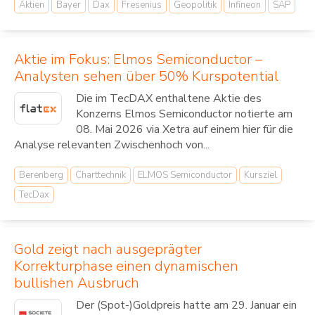
Aktien
Bayer
Dax
Fresenius
Geopolitik
Infineon
SAP
Aktie im Fokus: Elmos Semiconductor –
Analysten sehen über 50% Kurspotential
Die im TecDAX enthaltene Aktie des
Konzerns Elmos Semiconductor notierte am
08. Mai 2026 via Xetra auf einem hier für die
Analyse relevanten Zwischenhoch von...
Berenberg
Charttechnik
ELMOS Semiconductor
Kursziel
TecDax
Gold zeigt nach ausgeprägter
Korrekturphase einen dynamischen
bullishen Ausbruch
Der (Spot-)Goldpreis hatte am 29. Januar ein