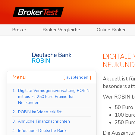
Broker
Broker Vergleiche
Online Broker
DIGITALE
NEUKUND
Menu
ausblenden
Aktuell ist f
besonders att
1.
Digitale Vermögensverwaltung ROBIN
Wer ROBIN bis
mit bis zu 250 Euro Prämie für
Neukunden
50 Euro 
2.
ROBIN im Video erklärt
100 Euro
3.
Ähnliche Finanznachrichten
250 Euro
4.
Infos über Deutsche Bank
Die Auszahlu