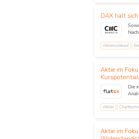
DAX hält sic
Sowo
Nachh
Aktienrückkauf
Be
Aktie im Fok
Kurspotential
Die i
Anal
Aktien
Charttechn
Aktie im Foku
Widerstands