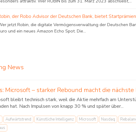
esonders attraktiv. Wer ROBIN bis zum 31. März 2023 abschließt,...
Robin, der Robo Advisor der Deutschen Bank, bietet Startprämie
Wer jetzt Robin, die digitale Vermögensverwaltung der Deutschen Bank
Euro und ein neues Amazon Echo Spot. Die...
ing News
s: Microsoft – starker Rebound macht die nächste
osoft bleibt technisch stark, weil die Aktie mehrfach am Unter
nden hat. Nach Impulsen von knapp 30 % und später über...
h
Aufwärtstrend
Künstliche Intelligenz
Microsoft
Nasdaq
Rebalan
aus