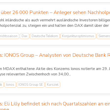
h über 26 000 Punkten – Anleger sehen Nachholpo
hl inländische als auch vermehrt ausländische Investoren billig
olpotenzial zu, steigen ein und halten den DAX damit über der 
richtssaison
Dax
Deutsche Telekom
Konjunkturoptimismus
Siemen
us: IONOS Group – Analysten von Deutsche Bank
m MDAX enthaltene Aktie des Konzerns Ionos notierte am 29. Jul
yse relevanten Zwischenhoch von 34,00...
ik
Ionos
IONOS Group SE
Kursziel
s: Eli Lilly befindet sich nach Quartalszahlen an 
zone