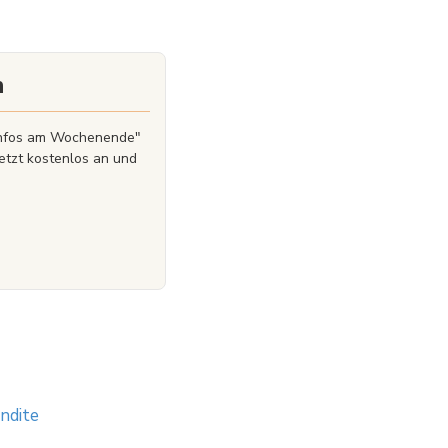
n
zinfos am Wochenende"
etzt kostenlos an und
ndite