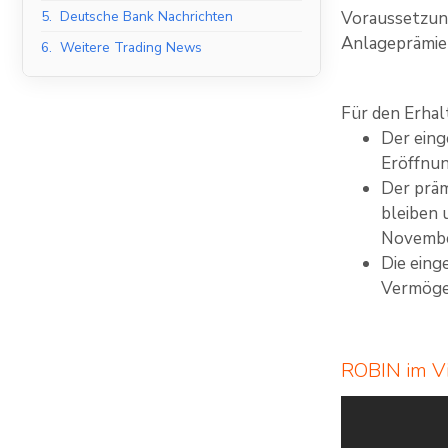
5.
Deutsche Bank Nachrichten
Voraussetzung
Anlageprämie 
6.
Weitere Trading News
Für den Erhal
Der eing
Eröffnu
Der präm
bleiben 
November
Die eing
Vermöge
ROBIN im Vi