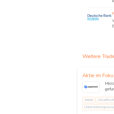
b
Weitere Trad
Aktie im Foku
Micr
gefu
Aktien
Allzeithoc
Unterstützungsnive