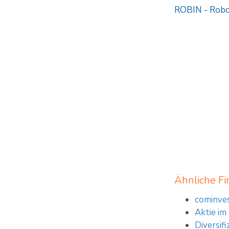
ROBIN
-
Robo
Ähnliche Fi
cominves
Aktie im
Diversif