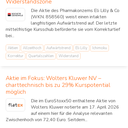
Widerstandszone
Die Aktie des Pharmakonzerns Eli Lilly & Co
(WKN: 858560) weist einen intakten
langfristigen Aufwärtstrend auf. Der letzte
mittelfristige Kursschub beförderte sie vom Korrekturtief
bei...
Aktien
Allzeithoch
Aufwärtstrend
Eli Lilly
Ichimoku
Korrektur
Quartalszahlen
Widerstand
Aktie im Fokus: Wolters Kluwer NV –
charttechnisch bis zu 29% Kurspotential
möglich
Die im EuroStoxx50 enthaltene Aktie von
Wolters Kluwer notierte am 17. April 2026
auf einem hier für die Analyse relevanten
Zwischenhoch von 72,40 Euro. Seitdem...