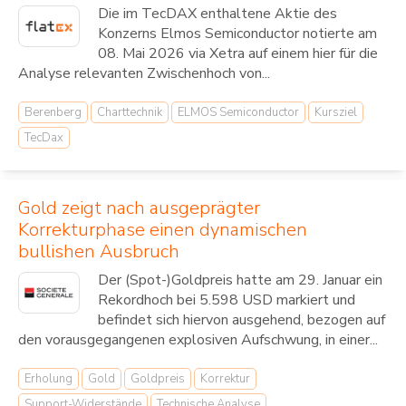
Die im TecDAX enthaltene Aktie des
Konzerns Elmos Semiconductor notierte am
08. Mai 2026 via Xetra auf einem hier für die
Analyse relevanten Zwischenhoch von...
Berenberg
Charttechnik
ELMOS Semiconductor
Kursziel
TecDax
Gold zeigt nach ausgeprägter
Korrekturphase einen dynamischen
bullishen Ausbruch
Der (Spot-)Goldpreis hatte am 29. Januar ein
Rekordhoch bei 5.598 USD markiert und
befindet sich hiervon ausgehend, bezogen auf
den vorausgegangenen explosiven Aufschwung, in einer...
Erholung
Gold
Goldpreis
Korrektur
Support-Widerstände
Technische Analyse