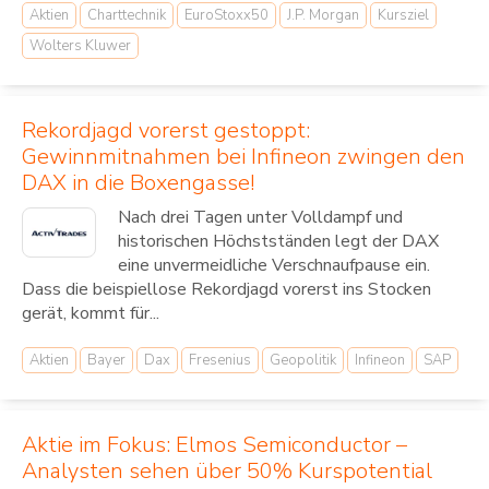
Aktien
Charttechnik
EuroStoxx50
J.P. Morgan
Kursziel
Wolters Kluwer
Rekordjagd vorerst gestoppt:
Gewinnmitnahmen bei Infineon zwingen den
DAX in die Boxengasse!
Nach drei Tagen unter Volldampf und
historischen Höchstständen legt der DAX
eine unvermeidliche Verschnaufpause ein.
Dass die beispiellose Rekordjagd vorerst ins Stocken
gerät, kommt für...
Aktien
Bayer
Dax
Fresenius
Geopolitik
Infineon
SAP
Aktie im Fokus: Elmos Semiconductor –
Analysten sehen über 50% Kurspotential