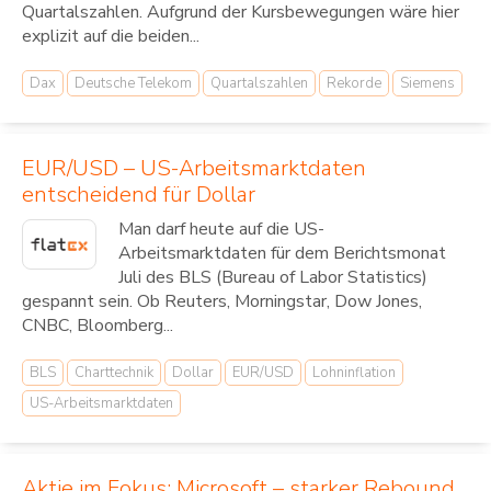
Quartalszahlen. Aufgrund der Kursbewegungen wäre hier
explizit auf die beiden...
Dax
Deutsche Telekom
Quartalszahlen
Rekorde
Siemens
EUR/USD – US-Arbeitsmarktdaten
entscheidend für Dollar
Man darf heute auf die US-
Arbeitsmarktdaten für dem Berichtsmonat
Juli des BLS (Bureau of Labor Statistics)
gespannt sein. Ob Reuters, Morningstar, Dow Jones,
CNBC, Bloomberg...
BLS
Charttechnik
Dollar
EUR/USD
Lohninflation
US-Arbeitsmarktdaten
Aktie im Fokus: Microsoft – starker Rebound