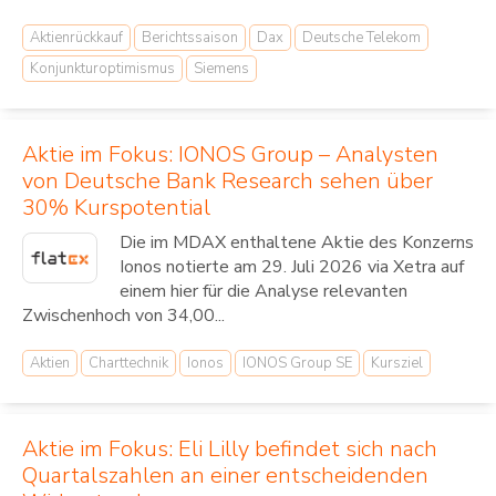
Aktienrückkauf
Berichtssaison
Dax
Deutsche Telekom
Konjunkturoptimismus
Siemens
Aktie im Fokus: IONOS Group – Analysten
von Deutsche Bank Research sehen über
30% Kurspotential
Die im MDAX enthaltene Aktie des Konzerns
Ionos notierte am 29. Juli 2026 via Xetra auf
einem hier für die Analyse relevanten
Zwischenhoch von 34,00...
Aktien
Charttechnik
Ionos
IONOS Group SE
Kursziel
Aktie im Fokus: Eli Lilly befindet sich nach
Quartalszahlen an einer entscheidenden