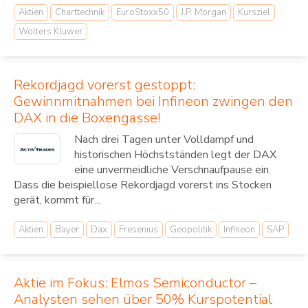
Aktien
Charttechnik
EuroStoxx50
J.P. Morgan
Kursziel
Wolters Kluwer
Rekordjagd vorerst gestoppt:
Gewinnmitnahmen bei Infineon zwingen den
DAX in die Boxengasse!
Nach drei Tagen unter Volldampf und
historischen Höchstständen legt der DAX
eine unvermeidliche Verschnaufpause ein.
Dass die beispiellose Rekordjagd vorerst ins Stocken
gerät, kommt für...
Aktien
Bayer
Dax
Fresenius
Geopolitik
Infineon
SAP
Aktie im Fokus: Elmos Semiconductor –
Analysten sehen über 50% Kurspotential