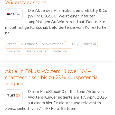
Widerstandszone
Die Aktie des Pharmakonzerns Eli Lilly & Co
(WKN: 858560) weist einen intakten
langfristigen Aufwärtstrend auf. Der letzte
mittelfristige Kursschub beförderte sie vom Korrekturtief
bei...
Aktien
Allzeithoch
Aufwärtstrend
Eli Lilly
Ichimoku
Korrektur
Quartalszahlen
Widerstand
Aktie im Fokus: Wolters Kluwer NV –
charttechnisch bis zu 29% Kurspotential
möglich
Die im EuroStoxx50 enthaltene Aktie von
Wolters Kluwer notierte am 17. April 2026
auf einem hier für die Analyse relevanten
Zwischenhoch von 72,40 Euro. Seitdem...