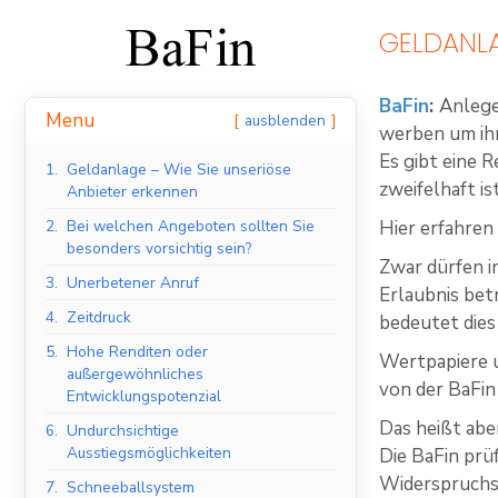
GELDANLA
BaFin
:
Anlege
Menu
ausblenden
werben um ih
Es gibt eine 
1.
Geldanlage – Wie Sie unseriöse
zweifelhaft ist
Anbieter erkennen
2.
Bei welchen Angeboten sollten Sie
Hier erfahren 
besonders vorsichtig sein?
Zwar dürfen i
3.
Unerbetener Anruf
Erlaubnis bet
4.
Zeitdruck
bedeutet dies
5.
Hohe Renditen oder
Wertpapiere 
außergewöhnliches
von der BaFin
Entwicklungspotenzial
Das heißt abe
6.
Undurchsichtige
Ausstiegsmöglichkeiten
Die BaFin prüf
Widerspruchsf
7.
Schneeballsystem