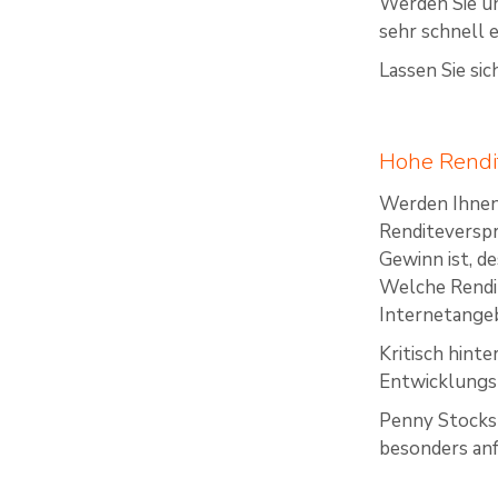
Werden Sie un
sehr schnell e
Lassen Sie si
Hohe Rendi
Werden Ihnen
Renditeverspr
Gewinn ist, de
Welche Rendit
Internetange
Kritisch hint
Entwicklungsp
Penny Stocks 
besonders anf