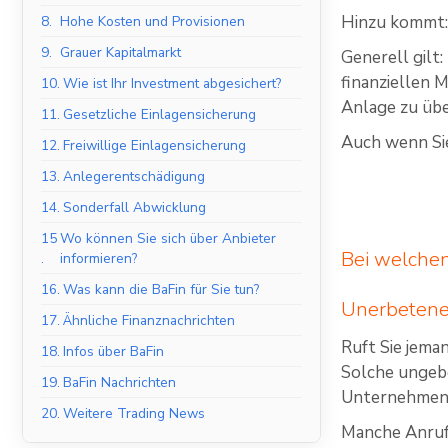
Hinzu kommt: 
8.
Hohe Kosten und Provisionen
9.
Grauer Kapitalmarkt
Generell gilt:
finanziellen M
10.
Wie ist Ihr Investment abgesichert?
Anlage zu übe
11.
Gesetzliche Einlagensicherung
Auch wenn Sie 
12.
Freiwillige Einlagensicherung
13.
Anlegerentschädigung
14.
Sonderfall Abwicklung
15
Wo können Sie sich über Anbieter
Bei welchen
.
informieren?
16.
Was kann die BaFin für Sie tun?
Unerbetene
17.
Ähnliche Finanznachrichten
Ruft Sie jema
18.
Infos über BaFin
Solche ungeb
19.
BaFin Nachrichten
Unternehmen i
20.
Weitere Trading News
Manche Anrufe