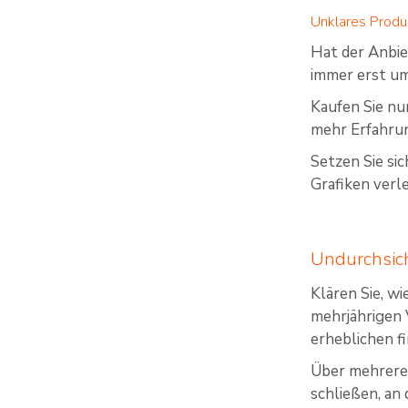
Unklares Produ
Hat der Anbiet
immer erst um
Kaufen Sie nur
mehr Erfahrun
Setzen Sie si
Grafiken verle
Undurchsic
Klären Sie, w
mehrjährigen 
erheblichen f
Über mehrere 
schließen, an 