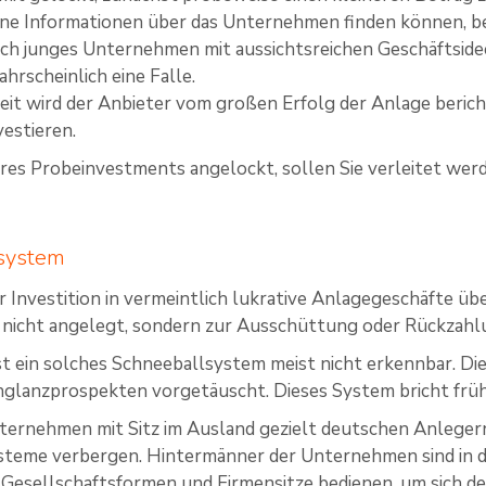
ine Informationen über das Unternehmen finden können, b
och junges Unternehmen mit aussichtsreichen Geschäftside
hrscheinlich eine Falle.
eit wird der Anbieter vom großen Erfolg der Anlage berich
vestieren.
res Probeinvestments angelockt, sollen Sie verleitet wer
system
r Investition in vermeintlich lukrative Anlagegeschäfte übe
 nicht angelegt, sondern zur Ausschüttung oder Rückzahl
st ein solches Schneeballsystem meist nicht erkennbar. D
hglanzprospekten vorgetäuscht. Dieses System bricht frü
ternehmen mit Sitz im Ausland gezielt deutschen Anlegern
teme verbergen. Hintermänner der Unternehmen sind in de
 Gesellschaftsformen und Firmensitze bedienen, um sich d