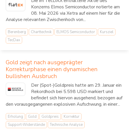
Die im TecDAX enthaltene Aktie des
Konzerns Elmos Semiconductor notierte am
08. Mai 2026 via Xetra auf einem hier für die
Analyse relevanten Zwischenhoch von...
Berenberg
Charttechnik
ELMOS Semiconductor
Kursziel
TecDax
Gold zeigt nach ausgeprägter
Korrekturphase einen dynamischen
bullishen Ausbruch
Der (Spot-)Goldpreis hatte am 29. Januar ein
Rekordhoch bei 5.598 USD markiert und
befindet sich hiervon ausgehend, bezogen auf
den vorausgegangenen explosiven Aufschwung, in einer...
Erholung
Gold
Goldpreis
Korrektur
Support-Widerstände
Technische Analyse