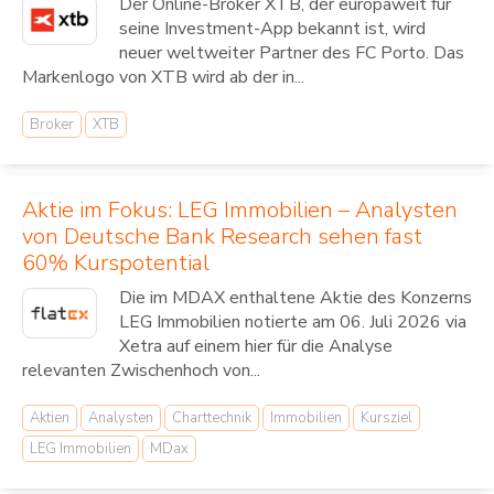
Der Online-Broker XTB, der europaweit für
seine Investment-App bekannt ist, wird
neuer weltweiter Partner des FC Porto. Das
Markenlogo von XTB wird ab der in...
Broker
XTB
Aktie im Fokus: LEG Immobilien – Analysten
von Deutsche Bank Research sehen fast
60% Kurspotential
Die im MDAX enthaltene Aktie des Konzerns
LEG Immobilien notierte am 06. Juli 2026 via
Xetra auf einem hier für die Analyse
relevanten Zwischenhoch von...
Aktien
Analysten
Charttechnik
Immobilien
Kursziel
LEG Immobilien
MDax