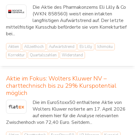
Die Aktie des Pharmakonzerns Eli Lilly & Co
(WKN: 858560) weist einen intakten
langfristigen Aufwärtstrend auf. Der letzte
mittelfristige Kursschub beförderte sie vom Korrekturtief
bei...
Aktien
Allzeithoch
Aufwärtstrend
Eli Lilly
Ichimoku
Korrektur
Quartalszahlen
Widerstand
Aktie im Fokus: Wolters Kluwer NV –
charttechnisch bis zu 29% Kurspotential
möglich
Die im EuroStoxx50 enthaltene Aktie von
Wolters Kluwer notierte am 17. April 2026
auf einem hier für die Analyse relevanten
Zwischenhoch von 72,40 Euro. Seitdem...