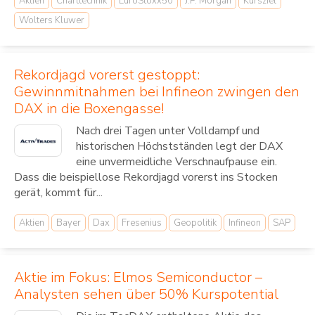
Aktien
Charttechnik
EuroStoxx50
J.P. Morgan
Kursziel
Wolters Kluwer
Rekordjagd vorerst gestoppt:
Gewinnmitnahmen bei Infineon zwingen den
DAX in die Boxengasse!
Nach drei Tagen unter Volldampf und
historischen Höchstständen legt der DAX
eine unvermeidliche Verschnaufpause ein.
Dass die beispiellose Rekordjagd vorerst ins Stocken
gerät, kommt für...
Aktien
Bayer
Dax
Fresenius
Geopolitik
Infineon
SAP
Aktie im Fokus: Elmos Semiconductor –
Analysten sehen über 50% Kurspotential