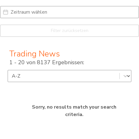
Date Range
Date
Filter zurücksetzen
Trading News
1 - 20 von 8137 Ergebnissen:
Sortierung
Sort content
Sorry, no results match your search
criteria.