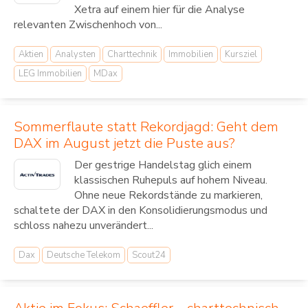
Xetra auf einem hier für die Analyse
relevanten Zwischenhoch von...
Aktien
Analysten
Charttechnik
Immobilien
Kursziel
LEG Immobilien
MDax
Sommerflaute statt Rekordjagd: Geht dem
DAX im August jetzt die Puste aus?
Der gestrige Handelstag glich einem
klassischen Ruhepuls auf hohem Niveau.
Ohne neue Rekordstände zu markieren,
schaltete der DAX in den Konsolidierungsmodus und
schloss nahezu unverändert...
Dax
Deutsche Telekom
Scout24