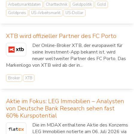
Arbeitsmarktdaten
Charttechnik
Geldpolitik
Gold
Goldpreis
US-Arbeitsmarkt
US-Dollar
XTB wird offizieller Partner des FC Porto
Der Online-Broker XTB, der europaweit für
seine Investment-App bekannt ist, wird
neuer weltweiter Partner des FC Porto. Das
Markenlogo von XTB wird ab der in...
Broker
XTB
Aktie im Fokus: LEG Immobilien – Analysten
von Deutsche Bank Research sehen fast
60% Kurspotential
Die im MDAX enthaltene Aktie des Konzerns
LEG Immobilien notierte am 06. Juli 2026 via