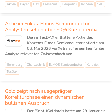
Aktien
Bayer
Dax
Fresenius
Geopolitik
Infineon
SAP
Aktie im Fokus: Elmos Semiconductor –
Analysten sehen über 50% Kurspotential
Die im TecDAX enthaltene Aktie des
Konzerns Elmos Semiconductor notierte am
08. Mai 2026 via Xetra auf einem hier für die
Analyse relevanten Zwischenhoch von...
Berenberg
Charttechnik
ELMOS Semiconductor
Kursziel
TecDax
Gold zeigt nach ausgeprägter
Korrekturphase einen dynamischen
bullishen Ausbruch
Der (Spot-)Goldpreis hatte am 29. Januar ein