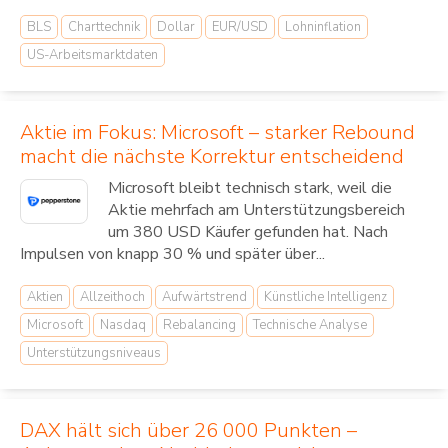
BLS
Charttechnik
Dollar
EUR/USD
Lohninflation
US-Arbeitsmarktdaten
Aktie im Fokus: Microsoft – starker Rebound
macht die nächste Korrektur entscheidend
Microsoft bleibt technisch stark, weil die
Aktie mehrfach am Unterstützungsbereich
um 380 USD Käufer gefunden hat. Nach
Impulsen von knapp 30 % und später über...
Aktien
Allzeithoch
Aufwärtstrend
Künstliche Intelligenz
Microsoft
Nasdaq
Rebalancing
Technische Analyse
Unterstützungsniveaus
DAX hält sich über 26 000 Punkten –