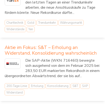
den letzten Tagen an einer Trendumkehr
arbeiten, die neue Anschlusskäufe zu Tage
fördern könnte. Neue Rekordkurse dürfte...
Charttechnik
Gold
Trendumkehr
Währungsmarkt
Widerstände
Yen
Aktie im Fokus: S&T – Erholung an
Widerstand, Konsolidierung wahrscheinlich
Die SAP-Aktie (WKN: 716460) bewegte
sich ausgehend von dem im Februar 2025 bei
283,50 EUR markierten Rekordhoch in einem
übergeordneten Abwärtstrend, der sie bis auf...
200-Tage-Linie
Erholung
Konsolidierung
S&T
SAP
Widerstand