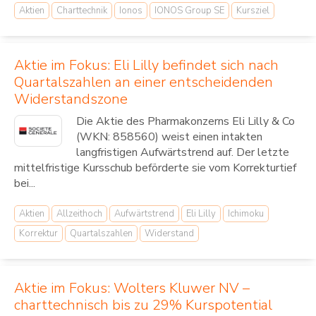
Aktien
Charttechnik
Ionos
IONOS Group SE
Kursziel
Aktie im Fokus: Eli Lilly befindet sich nach
Quartalszahlen an einer entscheidenden
Widerstandszone
Die Aktie des Pharmakonzerns Eli Lilly & Co
(WKN: 858560) weist einen intakten
langfristigen Aufwärtstrend auf. Der letzte
mittelfristige Kursschub beförderte sie vom Korrekturtief
bei...
Aktien
Allzeithoch
Aufwärtstrend
Eli Lilly
Ichimoku
Korrektur
Quartalszahlen
Widerstand
Aktie im Fokus: Wolters Kluwer NV –
charttechnisch bis zu 29% Kurspotential