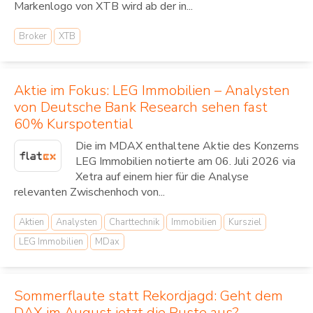
Markenlogo von XTB wird ab der in...
Broker
XTB
Aktie im Fokus: LEG Immobilien – Analysten
von Deutsche Bank Research sehen fast
60% Kurspotential
Die im MDAX enthaltene Aktie des Konzerns
LEG Immobilien notierte am 06. Juli 2026 via
Xetra auf einem hier für die Analyse
relevanten Zwischenhoch von...
Aktien
Analysten
Charttechnik
Immobilien
Kursziel
LEG Immobilien
MDax
Sommerflaute statt Rekordjagd: Geht dem
DAX im August jetzt die Puste aus?