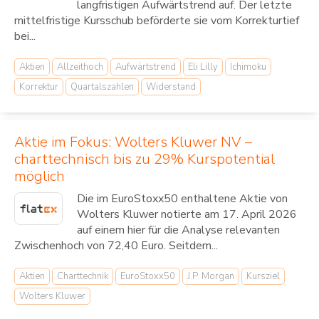
langfristigen Aufwärtstrend auf. Der letzte
mittelfristige Kursschub beförderte sie vom Korrekturtief
bei...
Aktien
Allzeithoch
Aufwärtstrend
Eli Lilly
Ichimoku
Korrektur
Quartalszahlen
Widerstand
Aktie im Fokus: Wolters Kluwer NV –
charttechnisch bis zu 29% Kurspotential
möglich
Die im EuroStoxx50 enthaltene Aktie von
Wolters Kluwer notierte am 17. April 2026
auf einem hier für die Analyse relevanten
Zwischenhoch von 72,40 Euro. Seitdem...
Aktien
Charttechnik
EuroStoxx50
J.P. Morgan
Kursziel
Wolters Kluwer