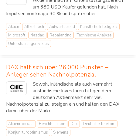
Aktie mehrfach am Unterstützungsbereich
um 380 USD Käufer gefunden hat. Nach
Impulsen von knapp 30 % und später über...
Aktien
Allzeithoch
Aufwärtstrend
Künstliche Intelligenz
Microsoft
Nasdaq
Rebalancing
Technische Analyse
Unterstützungsniveaus
DAX hält sich über 26 000 Punkten –
Anleger sehen Nachholpotenzial
Sowohl inländische als auch vermehrt
ausländische Investoren billigen dem
deutschen Aktienmarkt sehr viel
Nachholpotenzial zu, steigen ein und halten den DAX
damit über der Marke...
Aktienrückkauf
Berichtssaison
Dax
Deutsche Telekom
Konjunkturoptimismus
Siemens