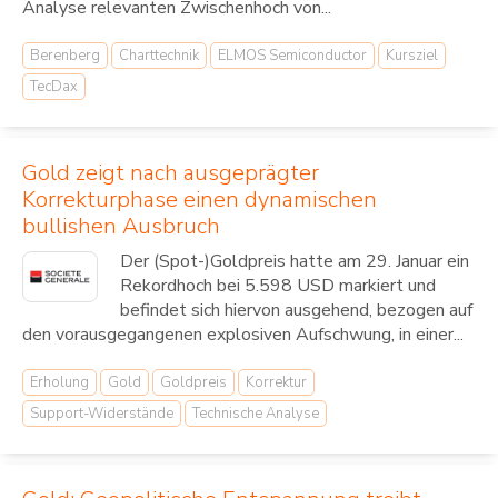
Analyse relevanten Zwischenhoch von...
Berenberg
Charttechnik
ELMOS Semiconductor
Kursziel
TecDax
Gold zeigt nach ausgeprägter
Korrekturphase einen dynamischen
bullishen Ausbruch
Der (Spot-)Goldpreis hatte am 29. Januar ein
Rekordhoch bei 5.598 USD markiert und
befindet sich hiervon ausgehend, bezogen auf
den vorausgegangenen explosiven Aufschwung, in einer...
Erholung
Gold
Goldpreis
Korrektur
Support-Widerstände
Technische Analyse