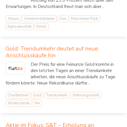
Anstieg von 23,9 Prozent leicht über den
Erwartungen. In Deutschland freut man sich über...
Allianz
Arbeitsmarktdaten
Dax
Münchener Rück
Nahostkonflikt
Rohöl
Gold: Trendumkehr deutet auf neue
Anschlusskäufe hin
Der Preis für eine Feinunze Gold konnte in
den letzten Tagen an einer Trendumkehr
arbeiten, die neue Anschlusskäufe zu Tage
fördern könnte. Neue Rekordkurse dürfte...
Charttechnik
Gold
Trendumkehr
Währungsmarkt
Widerstände
Yen
Aktie im Fokus: S&T – Erholung an