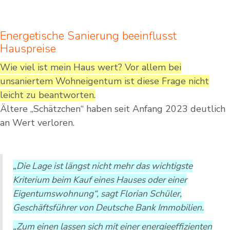
Energetische Sanierung beeinflusst
Hauspreise
Wie viel ist mein Haus wert? Vor allem bei
unsaniertem Wohneigentum ist diese Frage nicht
leicht zu beantworten.
Ältere „Schätzchen“ haben seit Anfang 2023 deutlich
an Wert verloren.
„Die Lage ist längst nicht mehr das wichtigste
Kriterium beim Kauf eines Hauses oder einer
Eigentumswohnung“, sagt Florian Schüler,
Geschäftsführer von Deutsche Bank Immobilien.
„Zum einen lassen sich mit einer energieeffizienten