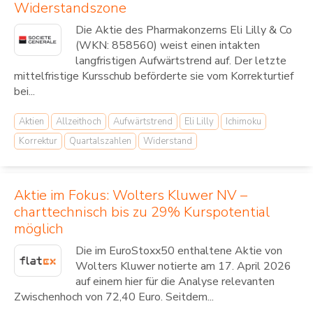
Widerstandszone
Die Aktie des Pharmakonzerns Eli Lilly & Co
(WKN: 858560) weist einen intakten
langfristigen Aufwärtstrend auf. Der letzte
mittelfristige Kursschub beförderte sie vom Korrekturtief
bei...
Aktien
Allzeithoch
Aufwärtstrend
Eli Lilly
Ichimoku
Korrektur
Quartalszahlen
Widerstand
Aktie im Fokus: Wolters Kluwer NV –
charttechnisch bis zu 29% Kurspotential
möglich
Die im EuroStoxx50 enthaltene Aktie von
Wolters Kluwer notierte am 17. April 2026
auf einem hier für die Analyse relevanten
Zwischenhoch von 72,40 Euro. Seitdem...