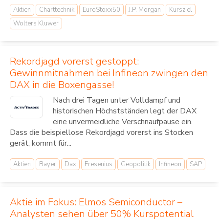
Aktien
Charttechnik
EuroStoxx50
J.P. Morgan
Kursziel
Wolters Kluwer
Rekordjagd vorerst gestoppt:
Gewinnmitnahmen bei Infineon zwingen den
DAX in die Boxengasse!
Nach drei Tagen unter Volldampf und
historischen Höchstständen legt der DAX
eine unvermeidliche Verschnaufpause ein.
Dass die beispiellose Rekordjagd vorerst ins Stocken
gerät, kommt für...
Aktien
Bayer
Dax
Fresenius
Geopolitik
Infineon
SAP
Aktie im Fokus: Elmos Semiconductor –
Analysten sehen über 50% Kurspotential