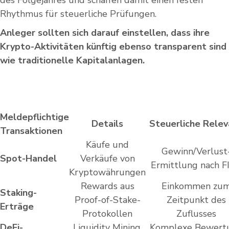
des Folgejahres und schaffen damit einen festen
Rhythmus für steuerliche Prüfungen.
Anleger sollten sich darauf einstellen, dass ihre
Krypto-Aktivitäten künftig ebenso transparent sind
wie traditionelle Kapitalanlagen.
Meldepflichtige
Details
Steuerliche Relev
Transaktionen
Käufe und
Gewinn/Verlust
Spot-Handel
Verkäufe von
Ermittlung nach F
Kryptowährungen
Rewards aus
Einkommen zu
Staking-
Proof-of-Stake-
Zeitpunkt des
Erträge
Protokollen
Zuflusses
DeFi-
Liquidity Mining,
Komplexe Bewert