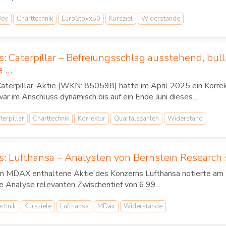
Bev
Charttechnik
EuroStoxx50
Kursziel
Widerstände
s: Caterpillar – Befreiungsschlag ausstehend, bul
e …
Caterpillar-Aktie (WKN: 850598) hatte im April 2025 ein Korre
ar im Anschluss dynamisch bis auf ein Ende Juni dieses...
terpillar
Charttechnik
Korrektur
Quartalszahlen
Widerstand
s: Lufthansa – Analysten von Bernstein Research
im MDAX enthaltene Aktie des Konzerns Lufthansa notierte am 2
ie Analyse relevanten Zwischentief von 6,99...
echnik
Kursziele
Lufthansa
MDax
Widerstände