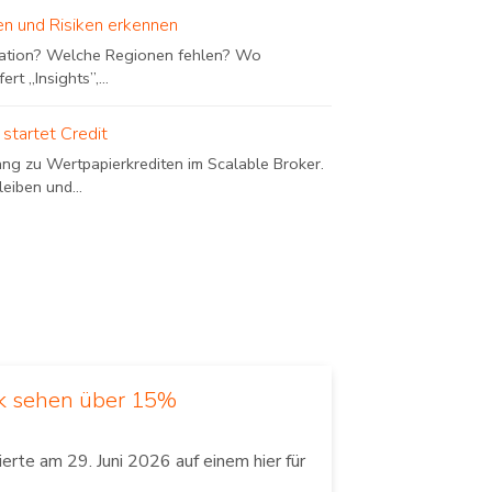
en und Risiken erkennen
nflation? Welche Regionen fehlen? Wo
t „Insights”,...
e startet Credit
ang zu Wertpapierkrediten im Scalable Broker.
eiben und...
nk sehen über 15%
te am 29. Juni 2026 auf einem hier für