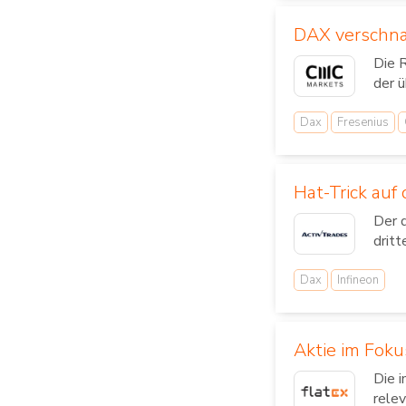
DAX verschna
Die 
der ü
Dax
Fresenius
Hat-Trick auf
Der 
dritt
Dax
Infineon
Aktie im Foku
Die 
relev