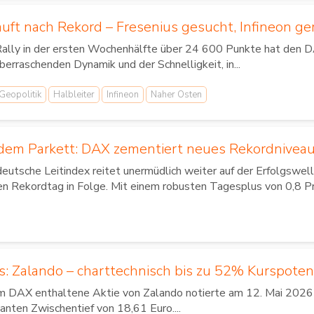
uft nach Rekord – Fresenius gesucht, Infineon g
Rally in der ersten Wochenhälfte über 24 600 Punkte hat den DA
berraschenden Dynamik und der Schnelligkeit, in...
Geopolitik
Halbleiter
Infineon
Naher Osten
 dem Parkett: DAX zementiert neues Rekordniveau
deutsche Leitindex reitet unermüdlich weiter auf der Erfolgswe
en Rekordtag in Folge. Mit einem robusten Tagesplus von 0,8 Pr
s: Zalando – charttechnisch bis zu 52% Kurspoten
im DAX enthaltene Aktie von Zalando notierte am 12. Mai 2026 vi
anten Zwischentief von 18,61 Euro....