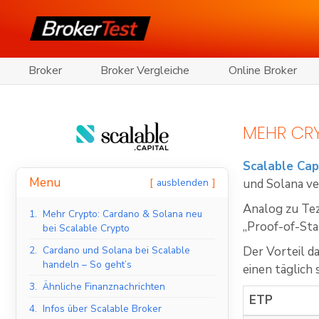
Broker
Broker Vergleiche
Online Broker
MEHR CRY
Scalable Cap
Menu
ausblenden
und Solana v
Analog zu Tez
1.
Mehr Crypto: Cardano & Solana neu
„Proof-of-St
bei Scalable Crypto
2.
Cardano und Solana bei Scalable
Der Vorteil d
handeln – So geht’s
einen täglich
3.
Ähnliche Finanznachrichten
ETP
4.
Infos über Scalable Broker