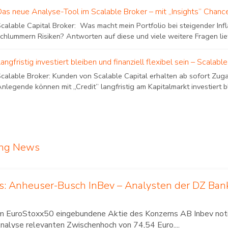
Das neue Analyse-Tool im Scalable Broker – mit „Insights” Chanc
Scalable Capital Broker: Was macht mein Portfolio bei steigender I
chlummern Risiken? Antworten auf diese und viele weitere Fragen liefer
angfristig investiert bleiben und finanziell flexibel sein – Scalabl
Scalable Broker: Kunden von Scalable Capital erhalten ab sofort Zug
nlegende können mit „Credit” langfristig am Kapitalmarkt investiert bl
ing News
us: Anheuser-Busch InBev – Analysten der DZ Ba
im EuroStoxx50 eingebundene Aktie des Konzerns AB Inbev notier
Analyse relevanten Zwischenhoch von 74,54 Euro....