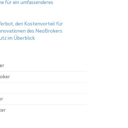
ne für ein umfassenderes
rbot, den Kostenvorteil für
nnovationen des NeoBrokers
utz im Überblick
er
roker
er
ker