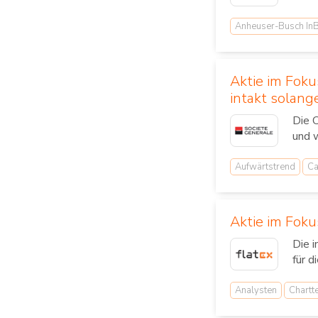
Anheuser-Busch In
Aktie im Foku
intakt solang
Die 
und w
Aufwärtstrend
Ca
Aktie im Foku
Die 
für d
Analysten
Chartt