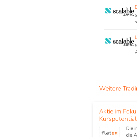
s
L
A
Weitere Trad
Aktie im Fok
Kurspotential
Die 
die 