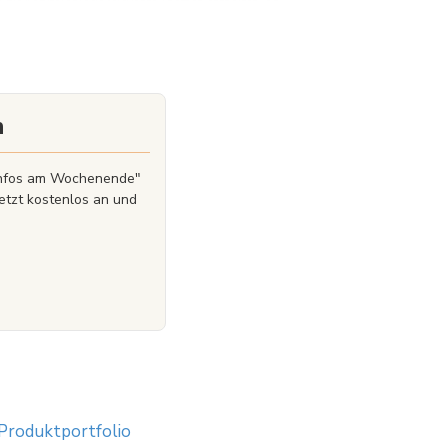
r die Kapitalanlage relevante Themen enthalten, so
erer Unternehmensgruppe erbrachten
n
zinfos am Wochenende"
etzt kostenlos an und
 Produktportfolio