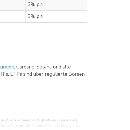
3% p.a.
3% p.a.
rungen
. Cardano, Solana und alle
ETFs. ETPs sind über regulierte Börsen
hren. Weder vergangene Wertentwicklungen noch
 keine Anlage-, Rechts- und/oder Steuerberatung.