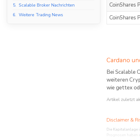
CoinShares P
5.
Scalable Broker Nachrichten
6.
Weitere Trading News
CoinShares P
Cardano und
Bei Scalable 
weiteren Cryp
wie gettex od
Artikel zuletzt 
Disclaimer & Ri
Die Kapitalanlage 
Prognosen haben ei