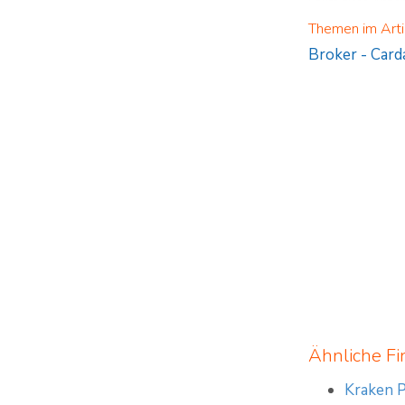
Sollte diese Websi
dienen diese Infor
Themen im Arti
Vermögensverwalt
Broker
-
Card
Ähnliche Fi
Kraken P