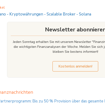
te Informationen über den Kapitalmarkt, Finanzinstrumente und/oder sonstige fü
mationen ausschließlich der allgemeinen Erläuterung der von Unternehmen uns
kel
ungsdienstleistungen
ano
-
Kryptowährungen
-
Scalable Broker
-
Solana
Newsletter abonniere
Jeden Sonntag erhalten Sie mit unserem Newsletter "Finan
die wichtigsten Finanzanalysen der Woche. Melden Sie sich j
bleiben Sie bestens informiert!
Kostenlos anmelden!
nanznachrichten
artnerprogramm: Bis zu 50 % Provision über das gesamte