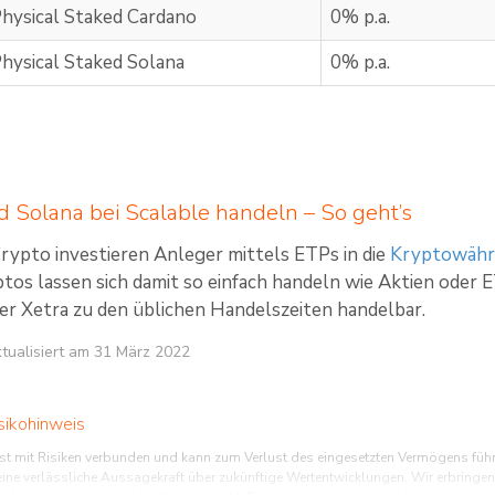
hysical Staked Cardano
0% p.a.
hysical Staked Solana
0% p.a.
 Solana bei Scalable handeln – So geht’s
Crypto investieren Anleger mittels ETPs in die
Kryptowäh
tos lassen sich damit so einfach handeln wie Aktien oder 
er Xetra zu den üblichen Handelszeiten handelbar.
aktualisiert am 31 März 2022
sikohinweis
ist mit Risiken verbunden und kann zum Verlust des eingesetzten Vermögens fü
ne verlässliche Aussagekraft über zukünftige Wertentwicklungen. Wir erbringen