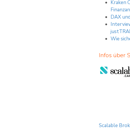
Kraken C
Finanza
DAX und 
Intervie
justTRA
Wie sich
Infos über 
Scalable Brok