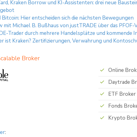
ard, Kraken Borrow und KI-Assistenten: drei neue Baustei
ngebot
Bitcoin: Hier entscheiden sich die nächsten Bewegungen
w mit Michael B. Bußhaus von justTRADE über das PFOF-Ve
DE-Trader durch mehrere Handelsplätze und kommende I
er ist Kraken? Zertifizierungen, Verwahrung und Kontosch
Scalable Broker
Online Brok
Daytrade B
ETF Broker
Fonds Brok
Krypto Bro
er
: