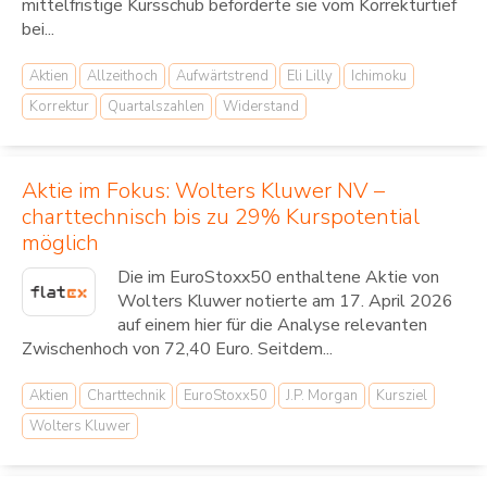
mittelfristige Kursschub beförderte sie vom Korrekturtief
bei...
Aktien
Allzeithoch
Aufwärtstrend
Eli Lilly
Ichimoku
Korrektur
Quartalszahlen
Widerstand
Aktie im Fokus: Wolters Kluwer NV –
charttechnisch bis zu 29% Kurspotential
möglich
Die im EuroStoxx50 enthaltene Aktie von
Wolters Kluwer notierte am 17. April 2026
auf einem hier für die Analyse relevanten
Zwischenhoch von 72,40 Euro. Seitdem...
Aktien
Charttechnik
EuroStoxx50
J.P. Morgan
Kursziel
Wolters Kluwer