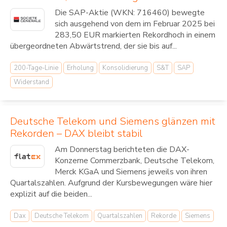
Die SAP-Aktie (WKN: 716460) bewegte
sich ausgehend von dem im Februar 2025 bei
283,50 EUR markierten Rekordhoch in einem
übergeordneten Abwärtstrend, der sie bis auf...
200-Tage-Linie
Erholung
Konsolidierung
S&T
SAP
Widerstand
Deutsche Telekom und Siemens glänzen mit
Rekorden – DAX bleibt stabil
Am Donnerstag berichteten die DAX-
Konzerne Commerzbank, Deutsche Telekom,
Merck KGaA und Siemens jeweils von ihren
Quartalszahlen. Aufgrund der Kursbewegungen wäre hier
explizit auf die beiden...
Dax
Deutsche Telekom
Quartalszahlen
Rekorde
Siemens