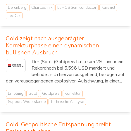
Berenberg
Charttechnik
ELMOS Semiconductor
Kursziel
TecDax
Gold zeigt nach ausgeprägter
Korrekturphase einen dynamischen
bullishen Ausbruch
Der (Spot-)Goldpreis hatte am 29. Januar ein
Rekordhoch bei 5.598 USD markiert und
befindet sich hiervon ausgehend, bezogen auf
den vorausgegangenen explosiven Aufschwung, in einer...
Erholung
Gold
Goldpreis
Korrektur
Support-Widerstände
Technische Analyse
Gold: Geopolitische Entspannung treibt