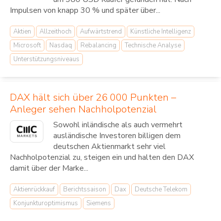
Impulsen von knapp 30 % und später über...
Aktien
Allzeithoch
Aufwärtstrend
Künstliche Intelligenz
Microsoft
Nasdaq
Rebalancing
Technische Analyse
Unterstützungsniveaus
DAX hält sich über 26 000 Punkten –
Anleger sehen Nachholpotenzial
Sowohl inländische als auch vermehrt
ausländische Investoren billigen dem
deutschen Aktienmarkt sehr viel
Nachholpotenzial zu, steigen ein und halten den DAX
damit über der Marke...
Aktienrückkauf
Berichtssaison
Dax
Deutsche Telekom
Konjunkturoptimismus
Siemens