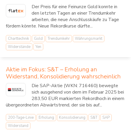
Der Preis für eine Feinunze Gold konnte in
den letzten Tagen an einer Trendumkehr
arbeiten, die neue Anschlusskäufe zu Tage
fördern könnte. Neue Rekordkurse dürfte...
Charttechnik
Gold
Trendumkehr
Währungsmarkt
Widerstände
Yen
Aktie im Fokus: S&T – Erholung an
Widerstand, Konsolidierung wahrscheinlich
Die SAP-Aktie (WKN: 716460) bewegte
sich ausgehend von dem im Februar 2025 bei
283,50 EUR markierten Rekordhoch in einem
übergeordneten Abwärtstrend, der sie bis auf...
200-Tage-Linie
Erholung
Konsolidierung
S&T
SAP
Widerstand