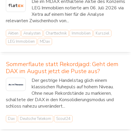
Die im MDAX enthaltene Aktie des Konzerns
LEG Immobilien notierte am 06. Juli 2026 via
Xetra auf einem hier für die Analyse
relevanten Zwischenhoch von...
Aktien
Analysten
Charttechnik
Immobilien
Kursziel
LEG Immobilien
MDax
Sommerflaute statt Rekordjagd: Geht dem
DAX im August jetzt die Puste aus?
Der gestrige Handelstag glich einem
klassischen Ruhepuls auf hohem Niveau.
Ohne neue Rekordstände zu markieren,
schaltete der DAX in den Konsolidierungsmodus und
schloss nahezu unverändert...
Dax
Deutsche Telekom
Scout24