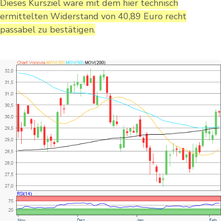
Dieses Kursziel wäre mit dem hier technisch
ermittelten Widerstand von 40,89 Euro recht
passabel zu bestätigen.