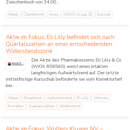
Zwischenhoch von 34,00...
Aktien
Charttechnik
Ionos
IONOS Group SE
Kursziel
Aktie im Fokus: Eli Lilly befindet sich nach
Quartalszahlen an einer entscheidenden
Widerstandszone
Die Aktie des Pharmakonzerns Eli Lilly & Co
(WKN: 858560) weist einen intakten
langfristigen Aufwärtstrend auf. Der letzte
mittelfristige Kursschub beförderte sie vom Korrekturtief
bei...
Aktien
Allzeithoch
Aufwärtstrend
Eli Lilly
Ichimoku
Korrektur
Quartalszahlen
Widerstand
Aktie im Fokus: Wolters Kluwer NV –