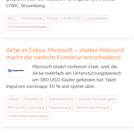
CNBC, Bloomberg...
BLS
Charttechnik
Dollar
EUR/USD
Lohninflation
US-Arbeitsmarktdaten
Aktie im Fokus: Microsoft – starker Rebound
macht die nächste Korrektur entscheidend
Microsoft bleibt technisch stark, weil die
Aktie mehrfach am Unterstützungsbereich
um 380 USD Käufer gefunden hat. Nach
Impulsen von knapp 30 % und später über...
Aktien
Allzeithoch
Aufwärtstrend
Künstliche Intelligenz
Microsoft
Nasdaq
Rebalancing
Technische Analyse
Unterstützungsniveaus