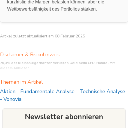
kurzfristig die Margen belasten können, aber die
Wettbewerbsfähigkeit des Portfolios stärken.
Artikel zuletzt aktualisiert am 08 Februar 2025
Disclaimer & Risikohinweis
70,3% der Kleinanlegerkonten verlieren Geld beim CFD-Handel mit
diesem Anbieter.
CFD sind komplexe Instrumente und beinhalten wegen der Hebelwirkung ein
Themen im Artikel
hohes Risiko, schnell Geld zu verlieren. Sie sollten überlegen, ob Sie verstehen,
wie CFD funktionieren, und ob Sie es sich leisten können, das hohe Risiko
Aktien
-
Fundamentale Analyse
-
Technische Analyse
einzugehen, Ihr Geld zu verlieren.
-
Vonovia
Newsletter abonnieren