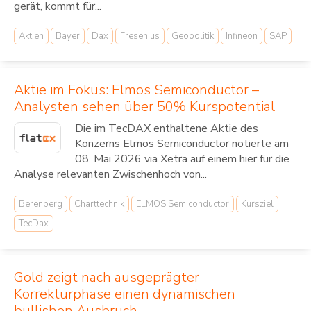
gerät, kommt für...
Aktien
Bayer
Dax
Fresenius
Geopolitik
Infineon
SAP
Aktie im Fokus: Elmos Semiconductor –
Analysten sehen über 50% Kurspotential
Die im TecDAX enthaltene Aktie des
Konzerns Elmos Semiconductor notierte am
08. Mai 2026 via Xetra auf einem hier für die
Analyse relevanten Zwischenhoch von...
Berenberg
Charttechnik
ELMOS Semiconductor
Kursziel
TecDax
Gold zeigt nach ausgeprägter
Korrekturphase einen dynamischen
bullishen Ausbruch