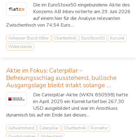
Die im EuroStoxx50 eingebundene Aktie des
Konzerns AB Inbev notierte am 29. Juni 2026
auf einem hier für die Analyse relevanten
Zwischenhoch von 74,54 Euro....
Anheuser-Busch InBev
Charttechnik
EuroStoxx50
Kursziel
Widerstände
Aktie im Fokus: Caterpillar –
Befreiungsschlag ausstehend, bullische
Ausgangslage bleibt intakt solange …
Die Caterpillar-Aktie (WKN: 850598) hatte
im April 2025 ein Korrekturtief bei 267,30
USD ausgebildet und war im Anschluss
dynamisch bis auf ein Ende Juni dieses...
Aufwärtstrend
Caterpillar
Charttechnik
Korrektur
Quartalszahlen
Widerstand