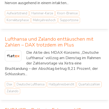
hiervon ausgehend in einem intakten...
Aufwärtstrend
Hammer-Kerze
Knorr-Bremse
Korrekturphase
Mehrjahreshoch
Supportzone
Lufthansa und Zalando enttäuschen mit
Zahlen – DAX trotzdem im Plus
Die Aktie des MDAX-Konzerns „Deutsche
Lufthansa“ vollzog am Dienstag im Rahmen
der Zahlenvorlage via Xetra eine
Bruchlandung – der Abschlag betrug 8,21 Prozent, der
Schlusskurs...
Dax
Deutsche Lufthansa
Halbjahresbericht
Quartalszahlen
Zalando