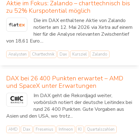
Aktie im Fokus: Zalando – charttechnisch bis
zu 52% Kurspotential möglich
Die im DAX enthaltene Aktie von Zalando
notierte am 12. Mai 2026 via Xetra auf einem
hier für die Analyse relevanten Zwischentief
von 18,61 Euro....
Analysten
Charttechnik
Dax
Kursziel
Zalando
DAX bei 26 400 Punkten erwartet – AMD
und SpaceX unter Erwartungen
Im DAX geht die Rekordjagd weiter,
vorbörslich notiert der deutsche Leitindex bei
rund 26 400 Punkten. Gute Vorgaben aus
Asien und den USA, wo trotz...
AMD
Dax
Fresenius
Infineon
KI
Quartalszahlen