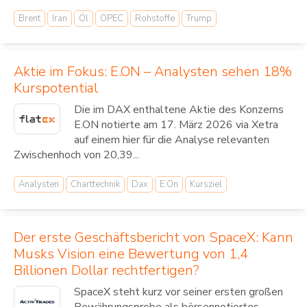
Brent
Iran
Öl
OPEC
Rohstoffe
Trump
Aktie im Fokus: E.ON – Analysten sehen 18%
Kurspotential
Die im DAX enthaltene Aktie des Konzerns
E.ON notierte am 17. März 2026 via Xetra
auf einem hier für die Analyse relevanten
Zwischenhoch von 20,39...
Analysten
Charttechnik
Dax
E.On
Kursziel
Der erste Geschäftsbericht von SpaceX: Kann
Musks Vision eine Bewertung von 1,4
Billionen Dollar rechtfertigen?
SpaceX steht kurz vor seiner ersten großen
Bewährungsprobe als börsennotiertes