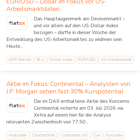
EUR/USD – Dollar im Fokus vor US-
Arbeitsmarktdaten
Das Hauptaugenmerk am Devisenmarkt –
und vor allem auf den US-Dollar-Index
bezogen – dürfte in dieser Woche der
Entwicklung des US-Arbeitsmarktes zu widmen sein.
Heute...
ADP-Bericht
BLS
Dollar-Index
EUR/USD
US-Arbeitsmarkt
Aktie im Fokus: Continental – Analysten von
J.P. Morgan sehen fast 30% Kurspotential
Die im DAX enthaltene Aktie des Konzerns
Continental notierte am 03. Juli 2026 via
Xetra auf einem hier für die Analyse
relevanten Zwischenhoch von 77,50...
Analysten
Charttechnik
Continental AG
Dax
Kursziele