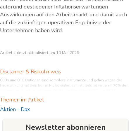
aufgrund gestiegener Inflationserwartungen
Auswirkungen auf den Arbeitsmarkt und damit auch
auf die zukünftigen operativen Ergebnisse der
Unternehmen haben wird.
Artikel zuletzt aktualisiert am 10 Mai 2026
Disclaimer & Risikohinweis
CFDs und OTC Optionen sind komplexe Instrumente und gehen wegen der
Hebelwirkung mit dem hohen Risiko einher, schnell Geld zu verlieren.
70% der
Kleinanlegerkonten verlieren Geld beim Handel mit CFDs und OTC
Optionen bei diesem Anbieter.
Sie sollten überlegen, ob Sie verstehen, wie
Themen im Artikel
CFDs und OTC Optionen funktionieren, und ob Sie es sich leisten können, das
hohe Risiko einzugehen, Ihr Geld zu verlieren.
Aktien
-
Dax
Newsletter abonnieren