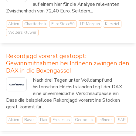
auf einem hier für die Analyse relevanten
Zwischenhoch von 72,40 Euro. Seitdem...
Aktien
Charttechnik
EuroStoxx50
J.P. Morgan
Kursziel
Wolters Kluwer
Rekordjagd vorerst gestoppt:
Gewinnmitnahmen bei Infineon zwingen den
DAX in die Boxengasse!
Nach drei Tagen unter Volldampf und
historischen Höchstständen legt der DAX
eine unvermeidliche Verschnaufpause ein.
Dass die beispiellose Rekordjagd vorerst ins Stocken
gerät, kommt für...
Aktien
Bayer
Dax
Fresenius
Geopolitik
Infineon
SAP