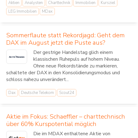
Aktien
Analysten
Charttechnik
Immobilien
Kursziel
LEG Immobilien
MDax
Sommerflaute statt Rekordjagd: Geht dem
DAX im August jetzt die Puste aus?
Der gestrige Handelstag glich einem
klassischen Ruhepuls auf hohem Niveau.
Ohne neue Rekordstände zu markieren,
schaltete der DAX in den Konsolidierungsmodus und
schloss nahezu unverändert...
Dax
Deutsche Telekom
Scout24
Aktie im Fokus: Schaeffler – charttechnisch
über 60% Kurspotential möglich
Die im MDAX enthaltene Aktie von