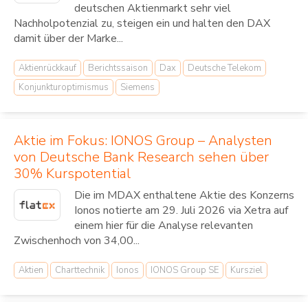
deutschen Aktienmarkt sehr viel
Nachholpotenzial zu, steigen ein und halten den DAX
damit über der Marke...
Aktienrückkauf
Berichtssaison
Dax
Deutsche Telekom
Konjunkturoptimismus
Siemens
Aktie im Fokus: IONOS Group – Analysten
von Deutsche Bank Research sehen über
30% Kurspotential
Die im MDAX enthaltene Aktie des Konzerns
Ionos notierte am 29. Juli 2026 via Xetra auf
einem hier für die Analyse relevanten
Zwischenhoch von 34,00...
Aktien
Charttechnik
Ionos
IONOS Group SE
Kursziel