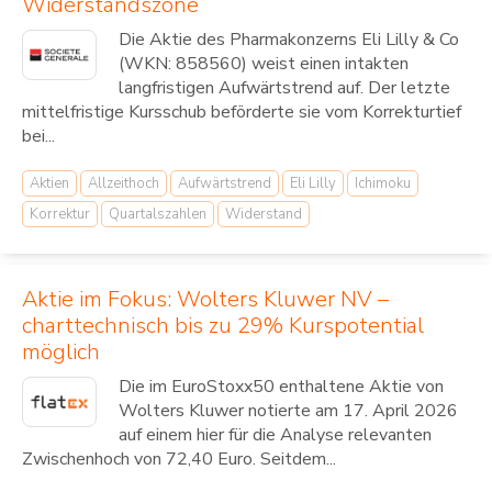
Widerstandszone
Die Aktie des Pharmakonzerns Eli Lilly & Co
(WKN: 858560) weist einen intakten
langfristigen Aufwärtstrend auf. Der letzte
mittelfristige Kursschub beförderte sie vom Korrekturtief
bei...
Aktien
Allzeithoch
Aufwärtstrend
Eli Lilly
Ichimoku
Korrektur
Quartalszahlen
Widerstand
Aktie im Fokus: Wolters Kluwer NV –
charttechnisch bis zu 29% Kurspotential
möglich
Die im EuroStoxx50 enthaltene Aktie von
Wolters Kluwer notierte am 17. April 2026
auf einem hier für die Analyse relevanten
Zwischenhoch von 72,40 Euro. Seitdem...