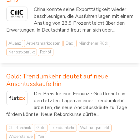
China konnte seine Exporttätigkeit wieder
beschleunigen, die Ausfuhren lagen mit einem
Anstieg von 23,9 Prozent leicht über den
Erwartungen. In Deutschland freut man sich über...
Allianz
Arbeitsmarktdaten
Dax
Münchener Rück
Nahostkonflikt
Rohöl
Gold: Trendumkehr deutet auf neue
Anschlusskäufe hin
Der Preis für eine Feinunze Gold konnte in
den letzten Tagen an einer Trendumkehr
arbeiten, die neue Anschlusskäufe zu Tage
fördern könnte. Neue Rekordkurse dürfte...
Charttechnik
Gold
Trendumkehr
Währungsmarkt
Widerstände
Yen