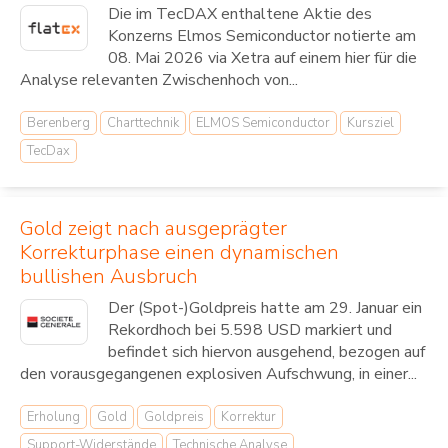
Die im TecDAX enthaltene Aktie des
Konzerns Elmos Semiconductor notierte am
08. Mai 2026 via Xetra auf einem hier für die
Analyse relevanten Zwischenhoch von...
Berenberg
Charttechnik
ELMOS Semiconductor
Kursziel
TecDax
Gold zeigt nach ausgeprägter
Korrekturphase einen dynamischen
bullishen Ausbruch
Der (Spot-)Goldpreis hatte am 29. Januar ein
Rekordhoch bei 5.598 USD markiert und
befindet sich hiervon ausgehend, bezogen auf
den vorausgegangenen explosiven Aufschwung, in einer...
Erholung
Gold
Goldpreis
Korrektur
Support-Widerstände
Technische Analyse