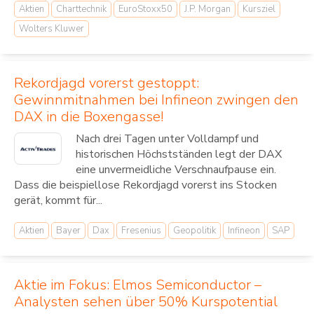
Aktien
Charttechnik
EuroStoxx50
J.P. Morgan
Kursziel
Wolters Kluwer
Rekordjagd vorerst gestoppt:
Gewinnmitnahmen bei Infineon zwingen den
DAX in die Boxengasse!
Nach drei Tagen unter Volldampf und
historischen Höchstständen legt der DAX
eine unvermeidliche Verschnaufpause ein.
Dass die beispiellose Rekordjagd vorerst ins Stocken
gerät, kommt für...
Aktien
Bayer
Dax
Fresenius
Geopolitik
Infineon
SAP
Aktie im Fokus: Elmos Semiconductor –
Analysten sehen über 50% Kurspotential