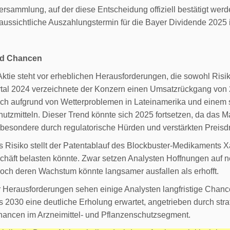
rsammlung, auf der diese Entscheidung offiziell bestätigt werden 
aussichtliche Auszahlungstermin für die Bayer Dividende 2025 is
nd Chancen
ktie steht vor erheblichen Herausforderungen, die sowohl Ris
rtal 2024 verzeichnete der Konzern einen Umsatzrückgang von 
ch aufgrund von Wetterproblemen in Lateinamerika und einem st
hutzmitteln. Dieser Trend könnte sich 2025 fortsetzen, da das
sbesondere durch regulatorische Hürden und verstärkten Preisdr
s Risiko stellt der Patentablauf des Blockbuster-Medikaments Xa
häft belasten könnte. Zwar setzen Analysten Hoffnungen auf 
och deren Wachstum könnte langsamer ausfallen als erhofft.
r Herausforderungen sehen einige Analysten langfristige Chance
is 2030 eine deutliche Erholung erwartet, angetrieben durch
hancen im Arzneimittel- und Pflanzenschutzsegment.