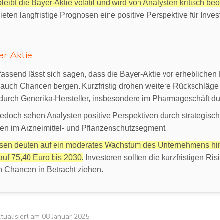
leibt die Bayer-Aktie volatil und wird von Analysten kritisch beo
ieten langfristige Prognosen eine positive Perspektive für Inves
er Aktie
ssend lässt sich sagen, dass die Bayer-Aktie vor erheblichen 
 auch Chancen bergen. Kurzfristig drohen weitere Rückschläge
durch Generika-Hersteller, insbesondere im Pharmageschäft du
g jedoch sehen Analysten positive Perspektiven durch strate
en im Arzneimittel- und Pflanzenschutzsegment.
sen deuten auf ein moderates Wachstum des Unternehmens hin,
auf 75,40 Euro bis 2030.
Investoren sollten die kurzfristigen Ri
en Chancen in Betracht ziehen.
aktualisiert am 08 Januar 2025