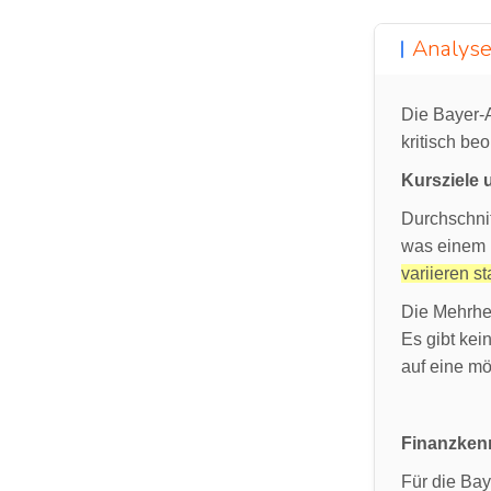
Analyse
Die Bayer-A
kritisch be
Kursziele
Durchschnit
was einem 
variieren s
Die Mehrhei
Es gibt kei
auf eine m
Finanzken
Für die Ba