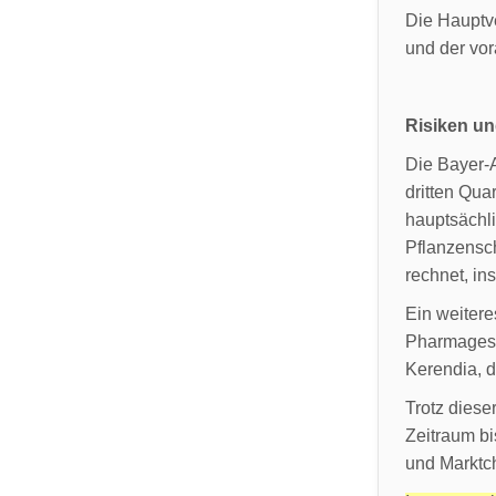
Die Hauptve
und der vor
Risiken u
Die Bayer-A
dritten Qua
hauptsächli
Pflanzensc
rechnet, in
Ein weitere
Pharmagesc
Kerendia, d
Trotz diese
Zeitraum b
und Marktc