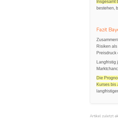
Insgesamt b
bestehen, b
Fazit Bay
Zusammenfa
Risiken als
Preisdruck 
Langfristi
Marktchanc
Die Progno
Kurses bis 
langfristig
Artikel zuletzt 