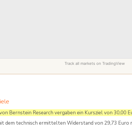
Track all markets on TradingView
iele
von Bernstein Research vergaben ein Kursziel von 30,00 E
it dem technisch ermittelten Widerstand von 29,73 Euro r