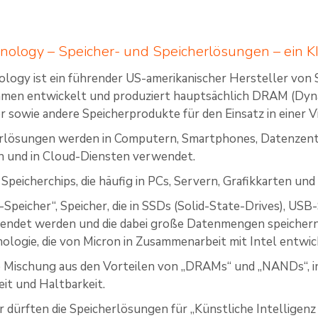
nology – Speicher- und Speicherlösungen – ein KI
logy ist ein führender US-amerikanischer Hersteller von 
men entwickelt und produziert hauptsächlich DRAM (D
r sowie andere Speicherprodukte für den Einsatz in einer 
erlösungen werden in Computern, Smartphones, Datenzentr
und in Cloud-Diensten verwendet.
Speicherchips, die häufig in PCs, Servern, Grafikkarten u
peicher“, Speicher, die in SSDs (Solid-State-Drives), US
ndet werden und die dabei große Datenmengen speichern, 
ologie, die von Micron in Zusammenarbeit mit Intel entwic
ne Mischung aus den Vorteilen von „DRAMs“ und „NANDs“, 
it und Haltbarkeit.
r dürften die Speicherlösungen für „Künstliche Intelligenz 