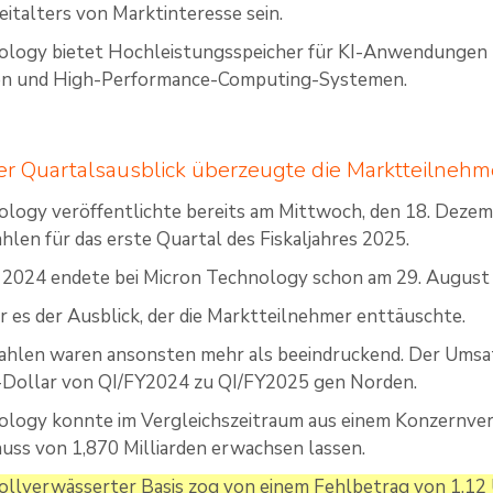
eitalters von Marktinteresse sein.
ology bietet Hochleistungsspeicher für KI-Anwendungen u
n und High-Performance-Computing-Systemen.
er Quartalsausblick überzeugte die Marktteilnehm
ology veröffentlichte bereits am Mittwoch, den 18. Dez
hlen für das erste Quartal des Fiskaljahres 2025.
r 2024 endete bei Micron Technology schon am 29. August
r es der Ausblick, der die Marktteilnehmer enttäuschte.
ahlen waren ansonsten mehr als beeindruckend. Der Umsat
S-Dollar von QI/FY2024 zu QI/FY2025 gen Norden.
logy konnte im Vergleichszeitraum aus einem Konzernverl
uss von 1,870 Milliarden erwachsen lassen.
ollverwässerter Basis zog von einem Fehlbetrag von 1,12 