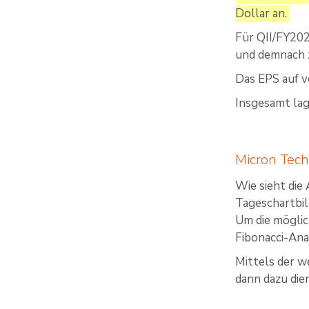
Dollar an.
Für QII/FY202
und demnach 
Das EPS auf v
Insgesamt lag
Micron Tech
Wie sieht die
Tageschartbi
Um die möglic
Fibonacci-Ana
Mittels der w
dann dazu die