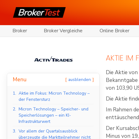
Broker
Broker Vergleiche
Online Broker
AKTIE IM
Die Aktie vo
Menu
ausblenden
Bekanntgabe 
von 103,90 U
1.
Aktie im Fokus: Micron Technology –
Die Aktie fi
der Fenstersturz
2.
Micron Technology – Speicher- und
Im Rahmen de
Speicherlösungen – ein KI-
enttäuschende
Infrastrukturwert
Der Kursabsch
3.
Vor allem der Quartalsausblick
Minus von 19,
überzeugte die Marktteilnehmer nicht