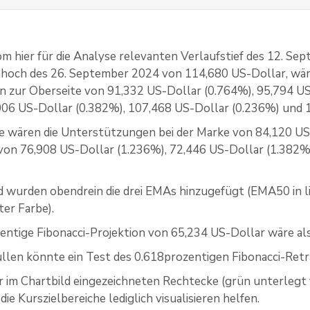
 hier für die Analyse relevanten Verlaufstief des 12. Se
hoch des 26. September 2024 von 114,680 US-Dollar, wä
n zur Oberseite von 91,332 US-Dollar (0.764%), 95,794 U
006 US-Dollar (0.382%), 107,468 US-Dollar (0.236%) und 
e wären die Unterstützungen bei der Marke von 84,120 US-
von 76,908 US-Dollar (1.236%), 72,446 US-Dollar (1.382%
 wurden obendrein die drei EMAs hinzugefügt (EMA50 in l
er Farbe).
entige Fibonacci-Projektion von 65,234 US-Dollar wäre als
Bullen könnte ein Test des 0.618prozentigen Fibonacci-Ret
er im Chartbild eingezeichneten Rechtecke (grün unterlegt f
die Kurszielbereiche lediglich visualisieren helfen.