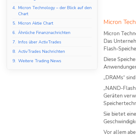
4.
Micron Technology – der Blick auf den
Chart
Micron Tech
5.
Micron Aktie Chart
6.
Ähnliche Finanznachrichten
Micron Techno
Das Unterneh
7.
Infos über ActivTrades
Flash-Speiche
8.
ActivTrades Nachrichten
Diese Speich
9.
Weitere Trading News
Anwendungen 
„DRAMs“ sind 
„NAND-Flash-S
Geräten verwe
Speichertechn
Sie bietet ei
Geschwindigke
Vor allem abe