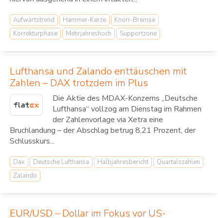
Aufwärtstrend
Hammer-Kerze
Knorr-Bremse
Korrekturphase
Mehrjahreshoch
Supportzone
Lufthansa und Zalando enttäuschen mit
Zahlen – DAX trotzdem im Plus
Die Aktie des MDAX-Konzerns „Deutsche
Lufthansa“ vollzog am Dienstag im Rahmen
der Zahlenvorlage via Xetra eine
Bruchlandung – der Abschlag betrug 8,21 Prozent, der
Schlusskurs...
Dax
Deutsche Lufthansa
Halbjahresbericht
Quartalszahlen
Zalando
EUR/USD – Dollar im Fokus vor US-