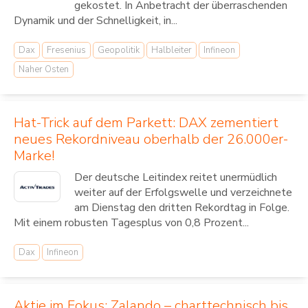
gekostet. In Anbetracht der überraschenden
Dynamik und der Schnelligkeit, in...
Dax
Fresenius
Geopolitik
Halbleiter
Infineon
Naher Osten
Hat-Trick auf dem Parkett: DAX zementiert
neues Rekordniveau oberhalb der 26.000er-
Marke!
Der deutsche Leitindex reitet unermüdlich
weiter auf der Erfolgswelle und verzeichnete
am Dienstag den dritten Rekordtag in Folge.
Mit einem robusten Tagesplus von 0,8 Prozent...
Dax
Infineon
Aktie im Fokus: Zalando – charttechnisch bis