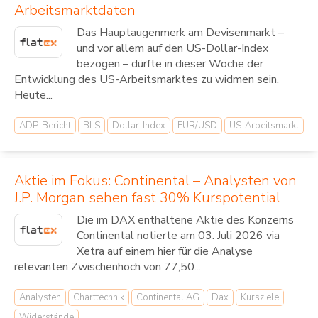
Arbeitsmarktdaten
Das Hauptaugenmerk am Devisenmarkt –
und vor allem auf den US-Dollar-Index
bezogen – dürfte in dieser Woche der
Entwicklung des US-Arbeitsmarktes zu widmen sein.
Heute...
ADP-Bericht
BLS
Dollar-Index
EUR/USD
US-Arbeitsmarkt
Aktie im Fokus: Continental – Analysten von
J.P. Morgan sehen fast 30% Kurspotential
Die im DAX enthaltene Aktie des Konzerns
Continental notierte am 03. Juli 2026 via
Xetra auf einem hier für die Analyse
relevanten Zwischenhoch von 77,50...
Analysten
Charttechnik
Continental AG
Dax
Kursziele
Widerstände