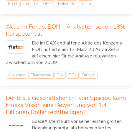
Brent
Iran
Öl
OPEC
Rohstoffe
Trump
Aktie im Fokus: E.ON – Analysten sehen 18%
Kurspotential
Die im DAX enthaltene Aktie des Konzerns
E.ON notierte am 17. März 2026 via Xetra
auf einem hier für die Analyse relevanten
Zwischenhoch von 20,39...
Analysten
Charttechnik
Dax
E.On
Kursziel
Der erste Geschäftsbericht von SpaceX: Kann
Musks Vision eine Bewertung von 1,4
Billionen Dollar rechtfertigen?
SpaceX steht kurz vor seiner ersten großen
Bewährungsprobe als börsennotiertes