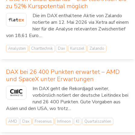
zu 52% Kurspotential möglich
Die im DAX enthaltene Aktie von Zalando
notierte am 12. Mai 2026 via Xetra auf einem
hier für die Analyse relevanten Zwischentief
von 18,61 Euro....
Analysten
Charttechnik
Dax
Kursziel
Zalando
DAX bei 26 400 Punkten erwartet – AMD
und SpaceX unter Erwartungen
Im DAX geht die Rekordjagd weiter,
vorbörslich notiert der deutsche Leitindex bei
rund 26 400 Punkten. Gute Vorgaben aus
Asien und den USA, wo trotz...
AMD
Dax
Fresenius
Infineon
KI
Quartalszahlen