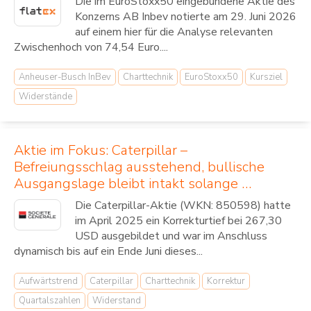
Die im EuroStoxx50 eingebundene Aktie des
Konzerns AB Inbev notierte am 29. Juni 2026
auf einem hier für die Analyse relevanten
Zwischenhoch von 74,54 Euro....
Anheuser-Busch InBev
Charttechnik
EuroStoxx50
Kursziel
Widerstände
Aktie im Fokus: Caterpillar –
Befreiungsschlag ausstehend, bullische
Ausgangslage bleibt intakt solange …
Die Caterpillar-Aktie (WKN: 850598) hatte
im April 2025 ein Korrekturtief bei 267,30
USD ausgebildet und war im Anschluss
dynamisch bis auf ein Ende Juni dieses...
Aufwärtstrend
Caterpillar
Charttechnik
Korrektur
Quartalszahlen
Widerstand