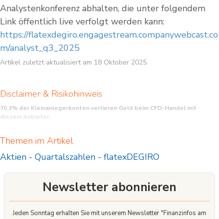
Analystenkonferenz abhalten, die unter folgendem
Link öffentlich live verfolgt werden kann:
https://flatexdegiro.engagestream.companywebcast.co
m/analyst_q3_2025
Artikel zuletzt aktualisiert am 18 Oktober 2025
Disclaimer & Risikohinweis
70,3% der Kleinanlegerkonten verlieren Geld beim CFD-Handel mit
diesem Anbieter.
CFD sind komplexe Instrumente und beinhalten wegen der Hebelwirkung ein
Themen im Artikel
hohes Risiko, schnell Geld zu verlieren. Sie sollten überlegen, ob Sie verstehen,
wie CFD funktionieren, und ob Sie es sich leisten können, das hohe Risiko
Aktien
-
Quartalszahlen
-
flatexDEGIRO
einzugehen, Ihr Geld zu verlieren.
Newsletter abonnieren
Jeden Sonntag erhalten Sie mit unserem Newsletter "Finanzinfos am