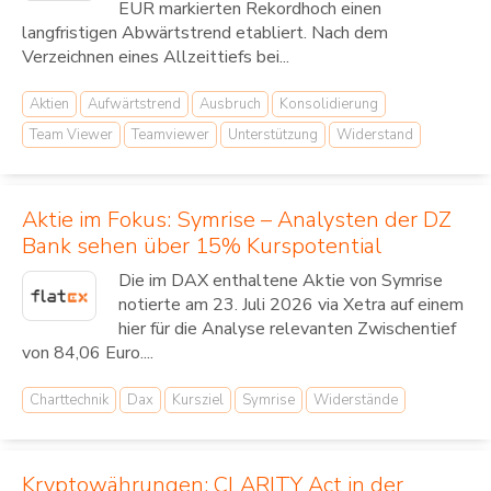
EUR markierten Rekordhoch einen
langfristigen Abwärtstrend etabliert. Nach dem
Verzeichnen eines Allzeittiefs bei...
Aktien
Aufwärtstrend
Ausbruch
Konsolidierung
Team Viewer
Teamviewer
Unterstützung
Widerstand
Aktie im Fokus: Symrise – Analysten der DZ
Bank sehen über 15% Kurspotential
Die im DAX enthaltene Aktie von Symrise
notierte am 23. Juli 2026 via Xetra auf einem
hier für die Analyse relevanten Zwischentief
von 84,06 Euro....
Charttechnik
Dax
Kursziel
Symrise
Widerstände
Kryptowährungen: CLARITY Act in der