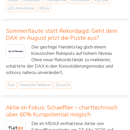
Aktien
Analysten
Charttechnik
Immobilien
Kursziel
LEG Immobilien
MDax
Sommerflaute statt Rekordjagd: Geht dem
DAX im August jetzt die Puste aus?
Der gestrige Handelstag glich einem
klassischen Ruhepuls auf hohem Niveau.
Ohne neue Rekordstände zu markieren,
schaltete der DAX in den Konsolidierungsmodus und
schloss nahezu unverändert...
Dax
Deutsche Telekom
Scout24
Aktie im Fokus: Schaeffler – charttechnisch
über 60% Kurspotential möglich
Die im MDAX enthaltene Aktie von