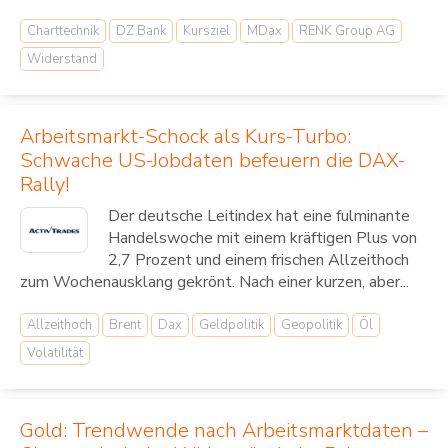
Charttechnik
DZ Bank
Kursziel
MDax
RENK Group AG
Widerstand
Arbeitsmarkt-Schock als Kurs-Turbo:
Schwache US-Jobdaten befeuern die DAX-
Rally!
Der deutsche Leitindex hat eine fulminante
Handelswoche mit einem kräftigen Plus von
2,7 Prozent und einem frischen Allzeithoch
zum Wochenausklang gekrönt. Nach einer kurzen, aber...
Allzeithoch
Brent
Dax
Geldpolitik
Geopolitik
Öl
Volatilität
Gold: Trendwende nach Arbeitsmarktdaten –