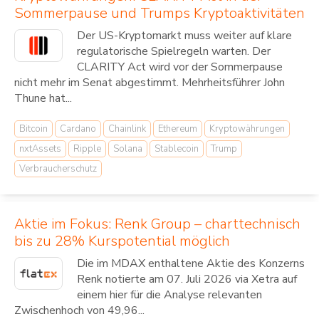
Sommerpause und Trumps Kryptoaktivitäten
Der US-Kryptomarkt muss weiter auf klare
regulatorische Spielregeln warten. Der
CLARITY Act wird vor der Sommerpause
nicht mehr im Senat abgestimmt. Mehrheitsführer John
Thune hat...
Bitcoin
Cardano
Chainlink
Ethereum
Kryptowährungen
nxtAssets
Ripple
Solana
Stablecoin
Trump
Verbraucherschutz
Aktie im Fokus: Renk Group – charttechnisch
bis zu 28% Kurspotential möglich
Die im MDAX enthaltene Aktie des Konzerns
Renk notierte am 07. Juli 2026 via Xetra auf
einem hier für die Analyse relevanten
Zwischenhoch von 49,96...