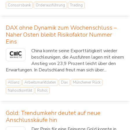
Consorsbank
Orderausführung
Trading
DAX ohne Dynamik zum Wochenschluss –
Naher Osten bleibt Risikofaktor Nummer
Eins
China konnte seine Exporttätigkeit wieder
beschleunigen, die Ausfuhren lagen mit einem
Anstieg von 23,9 Prozent leicht über den
Erwartungen. In Deutschland freut man sich über...
Allianz
Arbeitsmarktdaten
Dax
Münchener Rück
Nahostkonflikt
Rohöl
Gold: Trendumkehr deutet auf neue
Anschlusskäufe hin
Der Preis für eine Feinunze Gold konnte in