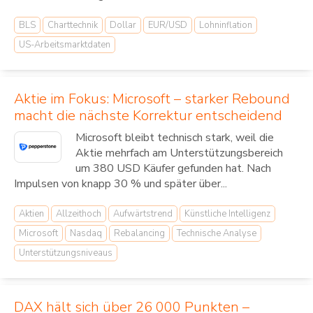
BLS
Charttechnik
Dollar
EUR/USD
Lohninflation
US-Arbeitsmarktdaten
Aktie im Fokus: Microsoft – starker Rebound
macht die nächste Korrektur entscheidend
Microsoft bleibt technisch stark, weil die
Aktie mehrfach am Unterstützungsbereich
um 380 USD Käufer gefunden hat. Nach
Impulsen von knapp 30 % und später über...
Aktien
Allzeithoch
Aufwärtstrend
Künstliche Intelligenz
Microsoft
Nasdaq
Rebalancing
Technische Analyse
Unterstützungsniveaus
DAX hält sich über 26 000 Punkten –