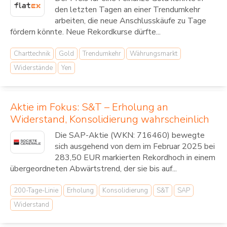
den letzten Tagen an einer Trendumkehr
arbeiten, die neue Anschlusskäufe zu Tage
fördern könnte. Neue Rekordkurse dürfte...
Charttechnik
Gold
Trendumkehr
Währungsmarkt
Widerstände
Yen
Aktie im Fokus: S&T – Erholung an
Widerstand, Konsolidierung wahrscheinlich
Die SAP-Aktie (WKN: 716460) bewegte
sich ausgehend von dem im Februar 2025 bei
283,50 EUR markierten Rekordhoch in einem
übergeordneten Abwärtstrend, der sie bis auf...
200-Tage-Linie
Erholung
Konsolidierung
S&T
SAP
Widerstand