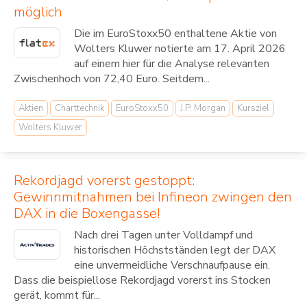
möglich
Die im EuroStoxx50 enthaltene Aktie von
Wolters Kluwer notierte am 17. April 2026
auf einem hier für die Analyse relevanten
Zwischenhoch von 72,40 Euro. Seitdem...
Aktien
Charttechnik
EuroStoxx50
J.P. Morgan
Kursziel
Wolters Kluwer
Rekordjagd vorerst gestoppt:
Gewinnmitnahmen bei Infineon zwingen den
DAX in die Boxengasse!
Nach drei Tagen unter Volldampf und
historischen Höchstständen legt der DAX
eine unvermeidliche Verschnaufpause ein.
Dass die beispiellose Rekordjagd vorerst ins Stocken
gerät, kommt für...