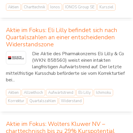
Aktien
Charttechnik
Ionos
IONOS Group SE
Kursziel
Aktie im Fokus: Eli Lilly befindet sich nach
Quartalszahlen an einer entscheidenden
Widerstandszone
Die Aktie des Pharmakonzerns Eli Lilly & Co
(WKN: 858560) weist einen intakten
langfristigen Aufwärtstrend auf. Der letzte
mittelfristige Kursschub beförderte sie vom Korrekturtief
bei...
Aktien
Allzeithoch
Aufwärtstrend
Eli Lilly
Ichimoku
Korrektur
Quartalszahlen
Widerstand
Aktie im Fokus: Wolters Kluwer NV –
charttechnisch bis zu 29% Kurspotential