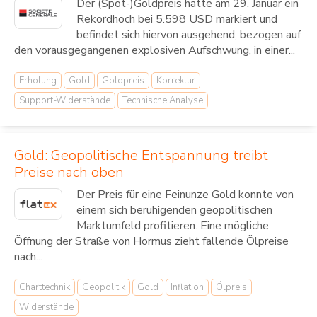
Der (Spot-)Goldpreis hatte am 29. Januar ein
Rekordhoch bei 5.598 USD markiert und
befindet sich hiervon ausgehend, bezogen auf
den vorausgegangenen explosiven Aufschwung, in einer...
Erholung
Gold
Goldpreis
Korrektur
Support-Widerstände
Technische Analyse
Gold: Geopolitische Entspannung treibt
Preise nach oben
Der Preis für eine Feinunze Gold konnte von
einem sich beruhigenden geopolitischen
Marktumfeld profitieren. Eine mögliche
Öffnung der Straße von Hormus zieht fallende Ölpreise
nach...
Charttechnik
Geopolitik
Gold
Inflation
Ölpreis
Widerstände