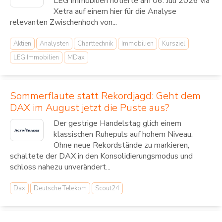
LEG Immobilien notierte am 06. Juli 2026 via
Xetra auf einem hier für die Analyse
relevanten Zwischenhoch von...
Aktien
Analysten
Charttechnik
Immobilien
Kursziel
LEG Immobilien
MDax
Sommerflaute statt Rekordjagd: Geht dem
DAX im August jetzt die Puste aus?
Der gestrige Handelstag glich einem
klassischen Ruhepuls auf hohem Niveau.
Ohne neue Rekordstände zu markieren,
schaltete der DAX in den Konsolidierungsmodus und
schloss nahezu unverändert...
Dax
Deutsche Telekom
Scout24