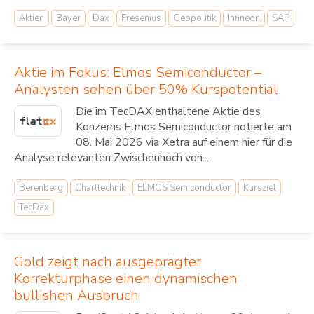
Aktien
Bayer
Dax
Fresenius
Geopolitik
Infineon
SAP
Aktie im Fokus: Elmos Semiconductor –
Analysten sehen über 50% Kurspotential
Die im TecDAX enthaltene Aktie des
Konzerns Elmos Semiconductor notierte am
08. Mai 2026 via Xetra auf einem hier für die
Analyse relevanten Zwischenhoch von...
Berenberg
Charttechnik
ELMOS Semiconductor
Kursziel
TecDax
Gold zeigt nach ausgeprägter
Korrekturphase einen dynamischen
bullishen Ausbruch