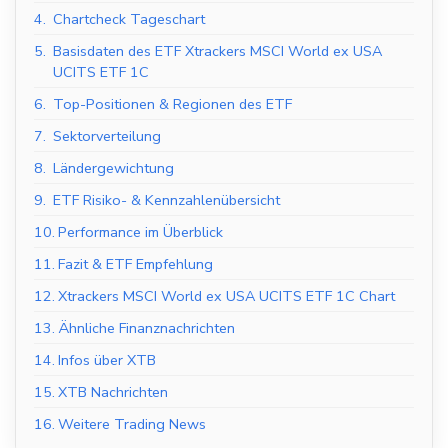
4.
Chartcheck Tageschart
5.
Basisdaten des ETF Xtrackers MSCI World ex USA
UCITS ETF 1C
6.
Top-Positionen & Regionen des ETF
7.
Sektorverteilung
8.
Ländergewichtung
9.
ETF Risiko- & Kennzahlenübersicht
10.
Performance im Überblick
11.
Fazit & ETF Empfehlung
12.
Xtrackers MSCI World ex USA UCITS ETF 1C Chart
13.
Ähnliche Finanznachrichten
14.
Infos über XTB
15.
XTB Nachrichten
16.
Weitere Trading News