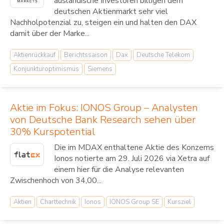
ausländische Investoren billigen dem
deutschen Aktienmarkt sehr viel
Nachholpotenzial zu, steigen ein und halten den DAX
damit über der Marke...
Aktienrückkauf
Berichtssaison
Dax
Deutsche Telekom
Konjunkturoptimismus
Siemens
Aktie im Fokus: IONOS Group – Analysten
von Deutsche Bank Research sehen über
30% Kurspotential
Die im MDAX enthaltene Aktie des Konzerns
Ionos notierte am 29. Juli 2026 via Xetra auf
einem hier für die Analyse relevanten
Zwischenhoch von 34,00...
Aktien
Charttechnik
Ionos
IONOS Group SE
Kursziel