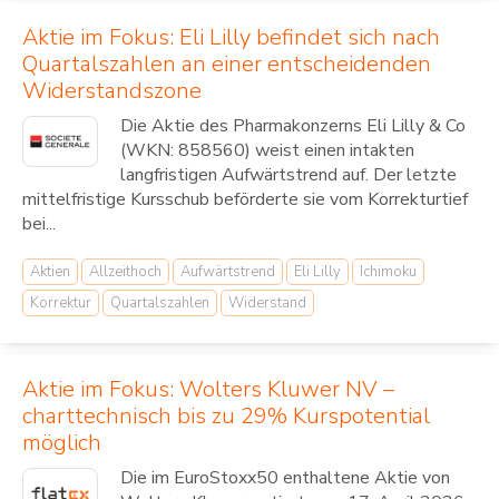
Aktie im Fokus: Eli Lilly befindet sich nach
Quartalszahlen an einer entscheidenden
Widerstandszone
Die Aktie des Pharmakonzerns Eli Lilly & Co
(WKN: 858560) weist einen intakten
langfristigen Aufwärtstrend auf. Der letzte
mittelfristige Kursschub beförderte sie vom Korrekturtief
bei...
Aktien
Allzeithoch
Aufwärtstrend
Eli Lilly
Ichimoku
Korrektur
Quartalszahlen
Widerstand
Aktie im Fokus: Wolters Kluwer NV –
charttechnisch bis zu 29% Kurspotential
möglich
Die im EuroStoxx50 enthaltene Aktie von