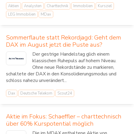
Aktien
Analysten
Charttechnik
Immobilien
Kursziel
LEG Immobilien
MDax
Sommerflaute statt Rekordjagd: Geht dem
DAX im August jetzt die Puste aus?
Der gestrige Handelstag glich einem
klassischen Ruhepuls auf hohem Niveau.
Ohne neue Rekordstände zu markieren,
schaltete der DAX in den Konsolidierungsmodus und
schloss nahezu unverändert...
Dax
Deutsche Telekom
Scout24
Aktie im Fokus: Schaeffler – charttechnisch
über 60% Kurspotential möglich
Die im MDAX enthaltene Aktie von