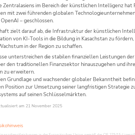
 Zentralasiens im Bereich der künstlichen Intelligenz hat
en mit zwei führenden globalen Technologieunternehmen i
 OpenAI – geschlossen.
aft zielt darauf ab, die Infrastruktur der künstlichen Inte
ration von KI-Tools in die Bildung in Kasachstan zu fördern
 Wachstum in der Region zu schaffen.
sse unterstreichen die stabilen finanziellen Leistungen de
er den traditionellen Finanzsektor hinauszugehen und ihre
n zu erweitern.
iden Grundlage und wachsender globaler Bekanntheit befin
en Position zur Umsetzung seiner langfristigen Strategie zu
systems auf seinen Schlüsselmärkten.
aktualisiert am 21 November 2025
sikohinweis
inanzdienstleistungen in der Europäischen Union gemäß der CIF 275/15-Lizenz fü