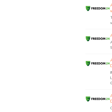
T
v
A
I
G