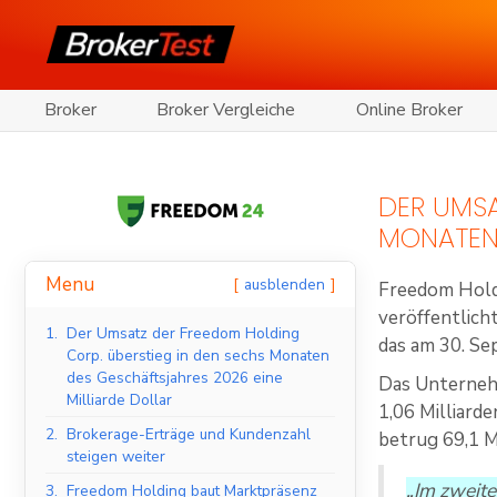
Broker
Broker Vergleiche
Online Broker
DER UMSA
MONATEN 
Menu
ausblenden
Freedom Hold
veröffentlich
1.
Der Umsatz der Freedom Holding
das am 30. S
Corp. überstieg in den sechs Monaten
des Geschäftsjahres 2026 eine
Das Unterneh
Milliarde Dollar
1,06 Milliard
2.
Brokerage-Erträge und Kundenzahl
betrug 69,1 M
steigen weiter
„Im zweite
3.
Freedom Holding baut Marktpräsenz