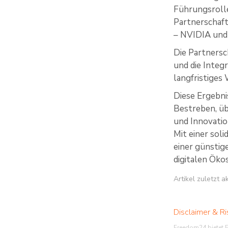
Führungsrolle
Partnerschaft
– NVIDIA und
Die Partnersch
und die Integ
langfristiges
Diese Ergebni
Bestreben, üb
und Innovatio
Mit einer sol
einer günstig
digitalen Öko
Artikel zuletzt 
Disclaimer & Ri
Freedom24 bietet F