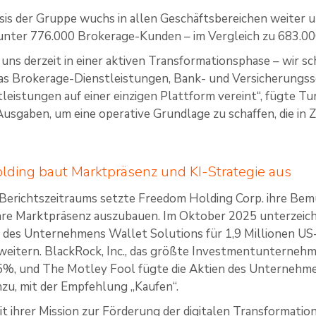
is der Gruppe wuchs in allen Geschäftsbereichen weiter u
unter 776.000 Brokerage-Kunden – im Vergleich zu 683.00
 uns derzeit in einer aktiven Transformationsphase – wir sc
as Brokerage-Dienstleistungen, Bank- und Versicherungss
tleistungen auf einer einzigen Plattform vereint“, fügte Tu
e Ausgaben, um eine operative Grundlage zu schaffen, die i
ding baut Marktpräsenz und KI-Strategie aus
Berichtszeitraums setzte Freedom Holding Corp. ihre Bem
ihre Marktpräsenz auszubauen. Im Oktober 2025 unterzeic
 des Unternehmens Wallet Solutions für 1,9 Millionen US-D
weitern. BlackRock, Inc., das größte Investmentunternehm
%, und The Motley Fool fügte die Aktien des Unternehme
zu, mit der Empfehlung „Kaufen“.
it ihrer Mission zur Förderung der digitalen Transformati