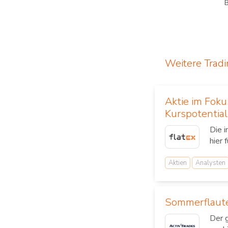
Weitere Trad
Aktie im Fok
Kurspotential
Die 
hier 
Aktien
Analysten
Sommerflaute
Der 