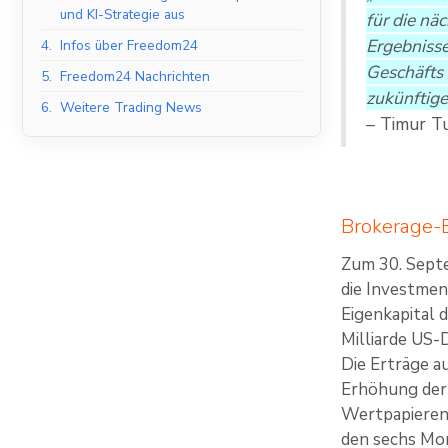
und KI-Strategie aus
für die nä
Ergebnisse
4.
Infos über Freedom24
Geschäfts 
5.
Freedom24 Nachrichten
zukünftige
6.
Weitere Trading News
– Timur T
Brokerage-E
Zum 30. Septe
die Investmen
Eigenkapital 
Milliarde US-
Die Erträge a
Erhöhung der
Wertpapieren 
den sechs Mon