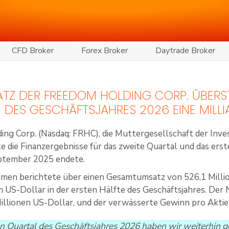
CFD Broker
Forex Broker
Daytrade Broker
TZ DER FREEDOM HOLDING CORP. ÜBERST
DES GESCHÄFTSJAHRES 2026 EINE MILLI
ing Corp. (Nasdaq: FRHC), die Muttergesellschaft der In
te die Finanzergebnisse für das zweite Quartal und das ers
eptember 2025 endete.
men berichtete über einen Gesamtumsatz von 526,1 Millio
en US-Dollar in der ersten Hälfte des Geschäftsjahres. De
illionen US-Dollar, und der verwässerte Gewinn pro Aktie 
n Quartal des Geschäftsjahres 2026 haben wir weiterhin g