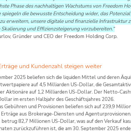
chste Phase des nachhaltigen Wachstums von Freedom Hold
 spiegeln die bewusste Entscheidung wider, das Potenzial
zu erweitern, unsere digitale und finanzielle Infrastruktu
 Skalierung und Effizienzsteigerung vorzubereiten.“
urlov, Gründer und CEO der Freedom Holding Corp.
rträge und Kundenzahl steigen weiter
mber 2025 beliefen sich die liquiden Mittel und deren Äqu
twertpapiere auf 4,5 Milliarden US-Dollar, die Gesamtaktiv
der Aktionäre auf 1,2 Milliarden US-Dollar. Der Netto-Cash
Dollar im ersten Halbjahr des Geschäftsjahres 2026.
us Gebühren und Provisionen beliefen sich auf 239,9 Millio
 Erträge aus Brokerage-Diensten und Agenturprovisionen
betrug 82,7 Millionen US-Dollar, was auf den Verkauf ka
aten zurückzuführen ist, die am 30. September 2025 ende