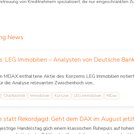
Betreuung von Kreditnehmern spezialisiert, die nur eingeschränkten Z
ing News
us: LEG Immobilien – Analysten von Deutsche Ban
im MDAX enthaltene Aktie des Konzerns LEG Immobilien notierte
für die Analyse relevanten Zwischenhoch von...
Charttechnik
Immobilien
Kursziel
LEG Immobilien
MDax
 statt Rekordjagd: Geht dem DAX im August jetzt
gestrige Handelstag glich einem klassischen Ruhepuls auf hoh