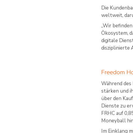
Die Kundenbas
weltweit, dar
„Wir befinden
Ökosystem, d
digitale Diens
diszipliniert
Freedom Hol
Während des 
stärken und 
über den Kauf
Dienste zu er
FRHC auf 0,85
Moneyball hin
Im Einklang m