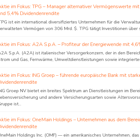
Aktie im Fokus: TPG – Manager alternativer Vermögenswerte mit 
und 5,4% Dividendenrendite
PG ist ein international diversifiziertes Unternehmen für die Verwal
erwalteten Vermögen von 306 Mrd. $. TPG tätigt Investitionen über s
Aktie im Fokus: A2A S.p.A. – Profiteur der Energiewende mit 4,
2A S.p.A. (A2A) ist italienischer Versorgerkonzern, der in den Bere
Strom und Gas, Fernwärme, Umweltdienstleistungen sowie integriertes
Aktie im Fokus: ING Groep – führende europäische Bank mit star
Dividendenrendite
NG Groep NV bietet ein breites Spektrum an Dienstleistungen im Bere
Lebensversicherung und andere Versicherungsarten sowie Altersvor
ruppe ist...
Aktie im Fokus: OneMain Holdings – Unternehmen aus dem Berei
Dividendenrendite
OneMain Holdings Inc. (OMF) — ein amerikanisches Unternehmen, das Ve