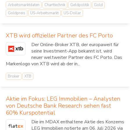
Arbeitsmarktdaten
Charttechnik
Geldpolitik
Gold
Goldpreis
US-Arbeitsmarkt
US-Dollar
XTB wird offizieller Partner des FC Porto
Der Online-Broker XTB, der europaweit für
seine Investment-App bekannt ist, wird
neuer weltweiter Partner des FC Porto. Das
Markenlogo von XTB wird ab der in...
Broker
XTB
Aktie im Fokus: LEG Immobilien – Analysten
von Deutsche Bank Research sehen fast
60% Kurspotential
Die im MDAX enthaltene Aktie des Konzerns
LEG Immobilien notierte am 06. Juli 2026 via