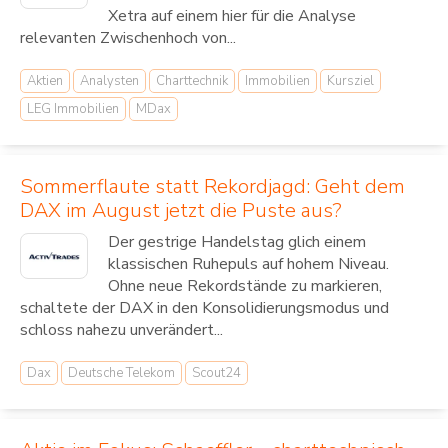
Xetra auf einem hier für die Analyse
relevanten Zwischenhoch von...
Aktien
Analysten
Charttechnik
Immobilien
Kursziel
LEG Immobilien
MDax
Sommerflaute statt Rekordjagd: Geht dem
DAX im August jetzt die Puste aus?
Der gestrige Handelstag glich einem
klassischen Ruhepuls auf hohem Niveau.
Ohne neue Rekordstände zu markieren,
schaltete der DAX in den Konsolidierungsmodus und
schloss nahezu unverändert...
Dax
Deutsche Telekom
Scout24