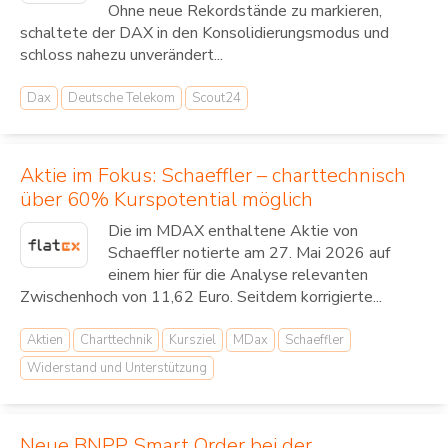
Ohne neue Rekordstände zu markieren,
schaltete der DAX in den Konsolidierungsmodus und
schloss nahezu unverändert...
Dax
Deutsche Telekom
Scout24
Aktie im Fokus: Schaeffler – charttechnisch
über 60% Kurspotential möglich
Die im MDAX enthaltene Aktie von
Schaeffler notierte am 27. Mai 2026 auf
einem hier für die Analyse relevanten
Zwischenhoch von 11,62 Euro. Seitdem korrigierte...
Aktien
Charttechnik
Kursziel
MDax
Schaeffler
Widerstand und Unterstützung
Neue BNPP Smart Order bei der