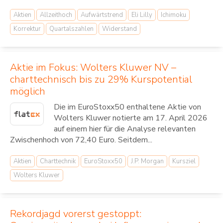
Aktien
Allzeithoch
Aufwärtstrend
Eli Lilly
Ichimoku
Korrektur
Quartalszahlen
Widerstand
Aktie im Fokus: Wolters Kluwer NV –
charttechnisch bis zu 29% Kurspotential
möglich
Die im EuroStoxx50 enthaltene Aktie von
Wolters Kluwer notierte am 17. April 2026
auf einem hier für die Analyse relevanten
Zwischenhoch von 72,40 Euro. Seitdem...
Aktien
Charttechnik
EuroStoxx50
J.P. Morgan
Kursziel
Wolters Kluwer
Rekordjagd vorerst gestoppt: