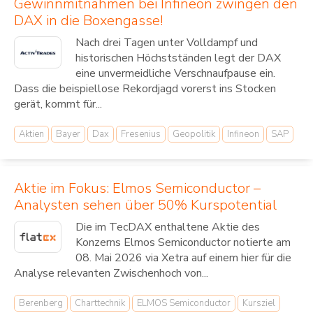
Gewinnmitnahmen bei Infineon zwingen den
DAX in die Boxengasse!
Nach drei Tagen unter Volldampf und
historischen Höchstständen legt der DAX
eine unvermeidliche Verschnaufpause ein.
Dass die beispiellose Rekordjagd vorerst ins Stocken
gerät, kommt für...
Aktien
Bayer
Dax
Fresenius
Geopolitik
Infineon
SAP
Aktie im Fokus: Elmos Semiconductor –
Analysten sehen über 50% Kurspotential
Die im TecDAX enthaltene Aktie des
Konzerns Elmos Semiconductor notierte am
08. Mai 2026 via Xetra auf einem hier für die
Analyse relevanten Zwischenhoch von...
Berenberg
Charttechnik
ELMOS Semiconductor
Kursziel