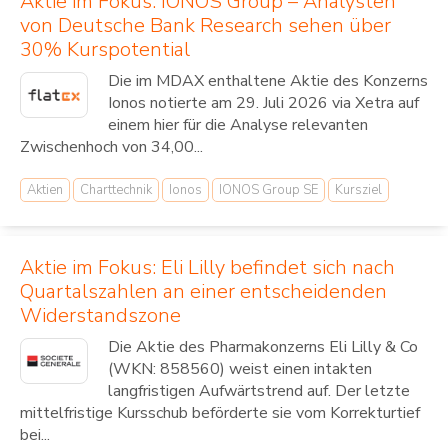
Aktie im Fokus: IONOS Group – Analysten
von Deutsche Bank Research sehen über
30% Kurspotential
Die im MDAX enthaltene Aktie des Konzerns
Ionos notierte am 29. Juli 2026 via Xetra auf
einem hier für die Analyse relevanten
Zwischenhoch von 34,00...
Aktien
Charttechnik
Ionos
IONOS Group SE
Kursziel
Aktie im Fokus: Eli Lilly befindet sich nach
Quartalszahlen an einer entscheidenden
Widerstandszone
Die Aktie des Pharmakonzerns Eli Lilly & Co
(WKN: 858560) weist einen intakten
langfristigen Aufwärtstrend auf. Der letzte
mittelfristige Kursschub beförderte sie vom Korrekturtief
bei...