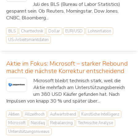
Juli des BLS (Bureau of Labor Statistics)
gespannt sein. Ob Reuters, Morningstar, Dow Jones,
CNBC, Bloomberg...
BLS
Charttechnik
Dollar
EUR/USD
Lohninflation
US-Arbeitsmarktdaten
Aktie im Fokus: Microsoft – starker Rebound
macht die nächste Korrektur entscheidend
Microsoft bleibt technisch stark, weil die
Aktie mehrfach am Unterstützungsbereich
um 380 USD Käufer gefunden hat. Nach
Impulsen von knapp 30 % und später über...
Aktien
Allzeithoch
Aufwärtstrend
Künstliche Intelligenz
Microsoft
Nasdaq
Rebalancing
Technische Analyse
Unterstützungsniveaus