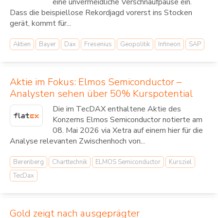
eine unvermeidliche Verschnaufpause ein.
Dass die beispiellose Rekordjagd vorerst ins Stocken
gerät, kommt für...
Aktien
Bayer
Dax
Fresenius
Geopolitik
Infineon
SAP
Aktie im Fokus: Elmos Semiconductor –
Analysten sehen über 50% Kurspotential
Die im TecDAX enthaltene Aktie des
Konzerns Elmos Semiconductor notierte am
08. Mai 2026 via Xetra auf einem hier für die
Analyse relevanten Zwischenhoch von...
Berenberg
Charttechnik
ELMOS Semiconductor
Kursziel
TecDax
Gold zeigt nach ausgeprägter