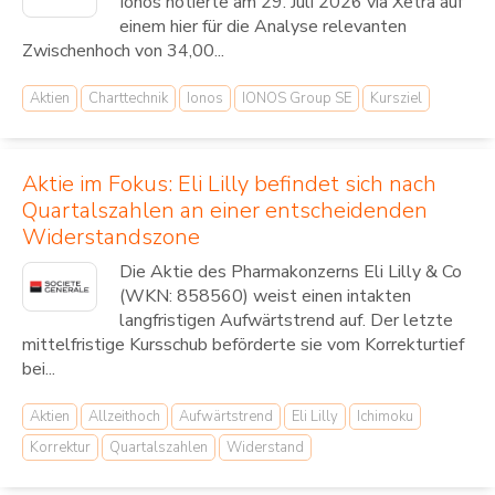
Ionos notierte am 29. Juli 2026 via Xetra auf
einem hier für die Analyse relevanten
Zwischenhoch von 34,00...
Aktien
Charttechnik
Ionos
IONOS Group SE
Kursziel
Aktie im Fokus: Eli Lilly befindet sich nach
Quartalszahlen an einer entscheidenden
Widerstandszone
Die Aktie des Pharmakonzerns Eli Lilly & Co
(WKN: 858560) weist einen intakten
langfristigen Aufwärtstrend auf. Der letzte
mittelfristige Kursschub beförderte sie vom Korrekturtief
bei...
Aktien
Allzeithoch
Aufwärtstrend
Eli Lilly
Ichimoku
Korrektur
Quartalszahlen
Widerstand