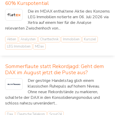
60% Kurspotential
Die im MDAX enthaltene Aktie des Konzerns
LEG Immobilien notierte am 06. Juli 2026 via
Xetra auf einem hier für die Analyse
relevanten Zwischenhoch von...
Aktien
Analysten
Charttechnik
Immobilien
Kursziel
LEG Immobilien
MDax
Sommerflaute statt Rekordjagd: Geht dem
DAX im August jetzt die Puste aus?
Der gestrige Handelstag glich einem
klassischen Ruhepuls auf hohem Niveau.
Ohne neue Rekordstände zu markieren,
schaltete der DAX in den Konsolidierungsmodus und
schloss nahezu unverändert...
Dax
Deutsche Telekom
Scout24