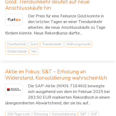
Gold: Trendumkehr deutet auf neue
Anschlusskäufe hin
Der Preis für eine Feinunze Gold konnte in
den letzten Tagen an einer Trendumkehr
arbeiten, die neue Anschlusskäufe zu Tage
fördern könnte. Neue Rekordkurse dürfte...
Charttechnik
Gold
Trendumkehr
Währungsmarkt
Widerstände
Yen
Aktie im Fokus: S&T – Erholung an
Widerstand, Konsolidierung wahrscheinlich
Die SAP-Aktie (WKN: 716460) bewegte
sich ausgehend von dem im Februar 2025 bei
283,50 EUR markierten Rekordhoch in einem
übergeordneten Abwärtstrend, der sie bis auf...
200-Tage-Linie
Erholung
Konsolidierung
S&T
SAP